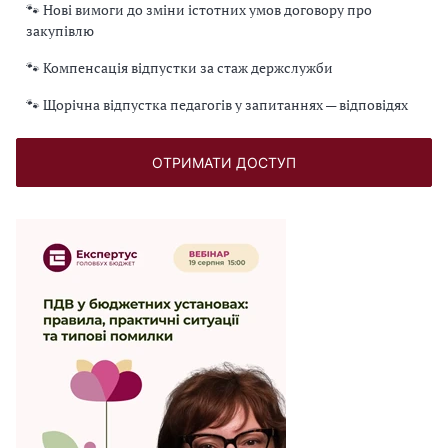
🐾 Нові вимоги до зміни істотних умов договору про
закупівлю
🐾 Компенсація відпустки за стаж держслужби
🐾 Щорічна відпустка педагогів у запитаннях — відповідях
ОТРИМАТИ ДОСТУП