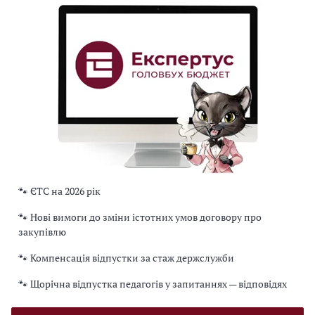
🐾 ЄТС на 2026 рік
🐾 Нові вимоги до зміни істотних умов договору про
закупівлю
🐾 Компенсація відпустки за стаж держслужби
🐾 Щорічна відпустка педагогів у запитаннях — відповідях