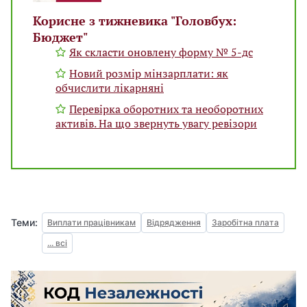
Корисне з тижневика "Головбух:
Бюджет"
Як скласти оновлену форму № 5‑дс
Новий розмір мінзарплати: як
обчислити лікарняні
Перевірка оборотних та необоротних
активів. На що звернуть увагу ревізори
Теми:
Виплати працівникам
Відрядження
Заробітна плата
... всі