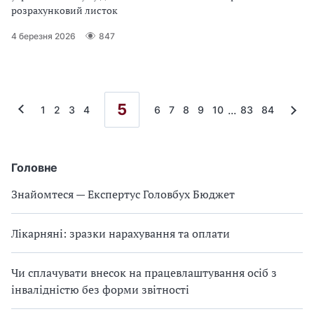
розрахунковий листок
4 березня 2026
847
5
...
1
2
3
4
6
7
8
9
10
83
84
Головне
Знайомтеся — Експертус Головбух Бюджет
Лікарняні: зразки нарахування та оплати
Чи сплачувати внесок на працевлаштування осіб з
інвалідністю без форми звітності