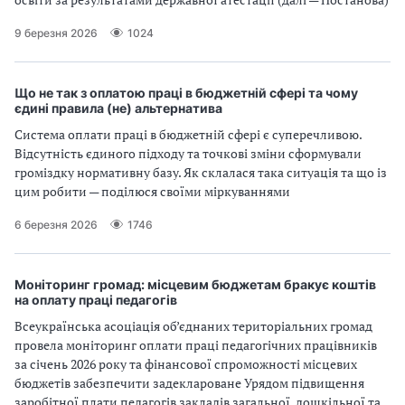
9 березня 2026
1024
Що не так з оплатою праці в бюджетній сфері та чому
єдині правила (не) альтернатива
Система оплати праці в бюджетній сфері є суперечливою.
Відсутність єдиного підходу та точкові зміни сформували
громіздку нормативну базу. Як склалася така ситуація та що із
цим робити — поділюся своїми міркуваннями
6 березня 2026
1746
Моніторинг громад: місцевим бюджетам бракує коштів
на оплату праці педагогів
Всеукраїнська асоціація об’єднаних територіальних громад
провела моніторинг оплати праці педагогічних працівників
за січень 2026 року та фінансової спроможності місцевих
бюджетів забезпечити задеклароване Урядом підвищення
заробітної плати педагогів закладів загальної, дошкільної та