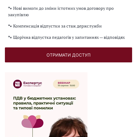
🐾 Нові вимоги до зміни істотних умов договору про
закупівлю
🐾 Компенсація відпустки за стаж держслужби
🐾 Щорічна відпустка педагогів у запитаннях — відповідях
ОТРИМАТИ ДОСТУП