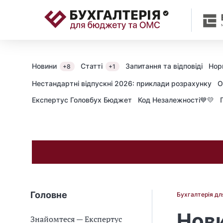
📝
Новини
Статті
Запитання та відповіді
Нор
+8
+1
Нестандартні відпускні 2026: приклади розрахунку
О
Експертус Головбух Бюджет
Код Незалежності💙💛
Головне
Бухгалтерія д
Нови
Знайомтеся — Експертус