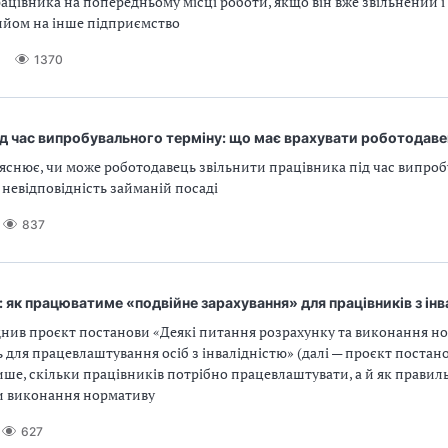
ацівника на попередньому місці роботи, якщо він вже звільнений і 
ийом на інше підприємство
6
1370
ід час випробувального терміну: що має врахувати роботодав
яснює, чи може роботодавець звільнити працівника під час випро
 невідповідність займаній посаді
837
: як працюватиме «подвійне зарахування» для працівників з інв
ив проєкт постанови «Деякі питання розрахунку та виконання н
 для працевлаштування осіб з інвалідністю» (далі — проєкт постан
ше, скільки працівників потрібно працевлаштувати, а й як правил
и виконання нормативу
627