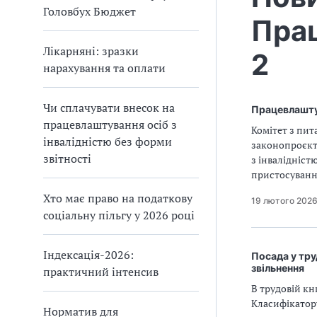
Головбух Бюджет
Прац
Лікарняні: зразки
2
нарахування та оплати
Чи сплачувати внесок на
Працевлаштув
працевлаштування осіб з
Комітет з пит
інвалідністю без форми
законопроєкт 
звітності
з інвалідніст
пристосування
Хто має право на податкову
19 лютого 202
соціальну пільгу у 2026 році
Індексація-2026:
Посада у тру
звільнення
практичний інтенсив
В трудовій кн
Класифікатор
Норматив для