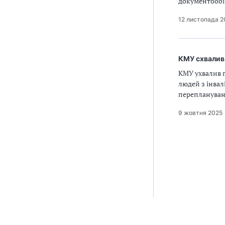
документообі
12 листопада 2
КМУ схвалив 
КМУ ухвалив 
людей з інвал
переплануван
9 жовтня 2025