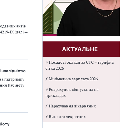
одавчих актів
4219-IХ (далі —
АКТУАЛЬНЕ
⚡ Посадові оклади за ЄТС – тарифна
сітка 2026
 інвалідністю
⚡ Мінімальна зарплата 2026
на підтримку
ання Кабінету
⚡ Розрахунок відпускних на
прикладах
⚡ Нарахування лікарняних
⚡ Виплата декретних
оботу