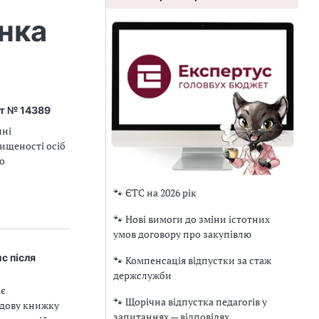
нка
кт № 14389
нні
ищеності осіб
о
🐾 ЄТС на 2026 рік
🐾 Нові вимоги до зміни істотних
умов договору про закупівлю
с після
🐾 Компенсація відпустки за стаж
держслужби
ає
🐾 Щорічна відпустка педагогів у
удову книжку
запитаннях — відповідях