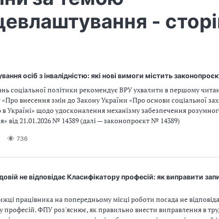
евлаштування - сторі
ання осіб з інвалідністю: які нові вимоги містить законопроє
ань соціальної політики рекомендує ВРУ ухвалити в першому чита
«Про внесення змін до Закону України «Про основи соціальної зах
ю в Україні» щодо удосконалення механізму забезпечення розумног
» від 21.01.2026 № 14389 (далі — законопроєкт № 14389)
6
736
довій не відповідає Класифікатору професій: як виправити запи
ижці працівника на попередньому місці роботи посада не відповід
у професій. ФПУ роз'яснює, як правильно внести виправлення в тр