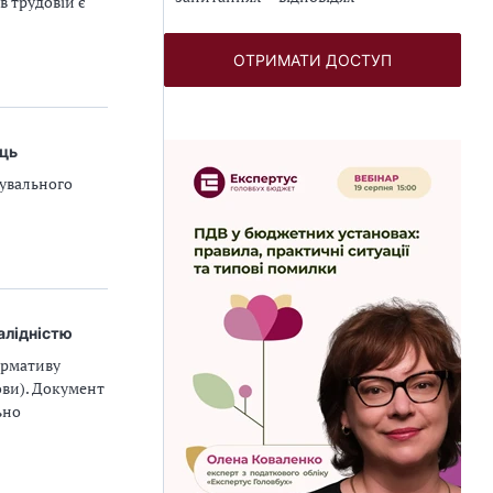
в трудовій є
ОТРИМАТИ ДОСТУП
ець
бувального
алідністю
ормативу
ови). Документ
ьно