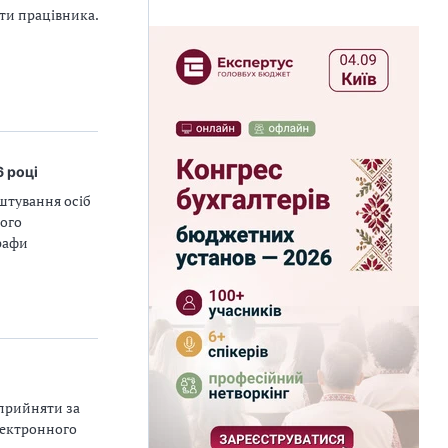
ти працівника.
6 році
штування осіб
кого
рафи
 прийняти за
лектронного