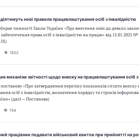
6 діятимуть нові правила працевлаштування осіб з інвалідністю
набирає чинності Закон України «Про внесення змін до деяких закон
забезпечення права осіб з інвалідністю на працю» від 15.01.2025 № 
-IХ)
1822
ив механізм звітності щодо внеску на працевлаштування осіб з
 постанову «Про затвердження переліку показників сплати внеску 
ння осіб з інвалідністю, визначення порядку та строків інформув
аїни» (далі — Постанова)
754
ний працівник подавати військовий квиток при прийнятті на р