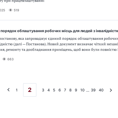
гу при працевлаштуванні
025
519
порядок облаштування робочих місць для людей з інвалідніст
постанову, яка запроваджує єдиний порядок облаштування робочих
ідністю (далі — Постанова). Новий документ визначає чіткий механ
ня, ремонту та дообладнання приміщень, щоб вони були повніст
663
2
...
1
3
4
5
6
7
8
9
10
39
40