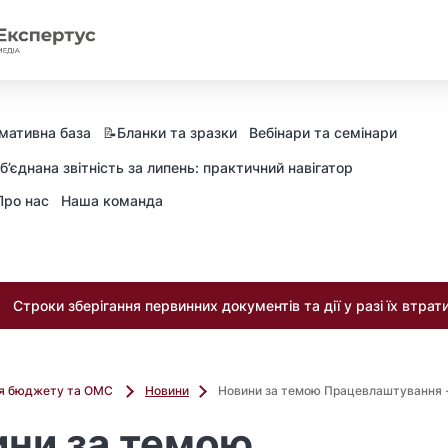
мативна база
📝Бланки та зразки
Вебінари та семінари
б’єднана звітність за липень: практичний навігатор
Про нас
Наша команда
Строки зберігання первинних документів та дії у разі їх втрат
ля бюджету та ОМС
Новини
Новини за темою Працевлаштування -
ни за темою