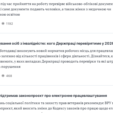
під час прийняття на роботу перевіряє військово-облікові докумен
кі саме документи подають чоловіки, а також жінки з медичною чи
ною освітою
1192
ання осіб з інвалідністю: кого Держпраці перевірятиме у 202
роботодавці виконують новий норматив робочих місць для працевла
 залежно від кількості працівників і сфери діяльності. Дізнайтеся, 
 вимоги, у яких випадках Держпраці проводить перевірки та які шт
а порушення
468
 підтримав законопроєкт про електронне працевлаштування
ань соціальної політики та захисту прав ветеранів рекомендує ВРУ
опроєкт, який вносить зміни до Кодексу законів про працю щодо е