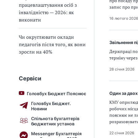
про посаду пр
працевлаштування осіб з
запис про пр
інвалідністю — 2026: як
16 лютого 202
виконати
Чи округлювати оклади
Звільнення п
педагогів після того, як вони
зросли на 40%
Держпраці по
терміну через
28 січня 2026
Сервіси
Один за двох
Головбух Бюджет Пояснює
КМУ оприлюдн
Головбух Бюджет.
робочих місць
Новини
пояснює не ли
Спільнота бухгалтерів
розраховуват
бюджетних установ
22 січня 2026
Messenger Бухгалтерія