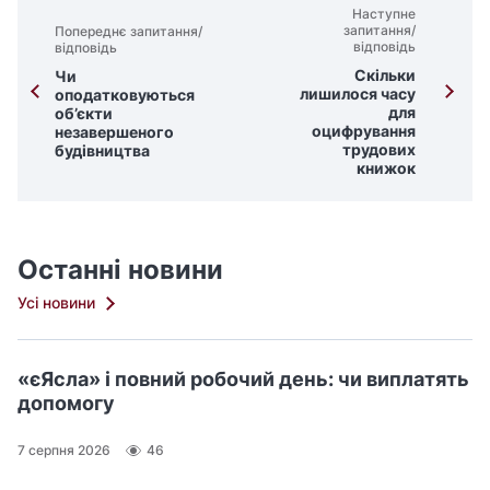
Наступне
запитання/
Попереднє запитання/
відповідь
відповідь
Скільки
Чи
лишилося часу
оподатковуються
для
об’єкти
оцифрування
незавершеного
трудових
будівництва
книжок
Останні новини
Усі новини
«єЯсла» і повний робочий день: чи виплатять
допомогу
7 серпня 2026
46