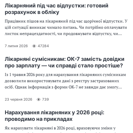
Лікарняний під час відпустки: готовий
розрахунок в обліку
Працівник пішов на лікарняний під час щорічної відпустки. У
цій ситуації виникає чимало питань. Чи потрібно оплачувати
листок непрацездатності, чи продовжувати відпустку, чи
переносити її на інший строк. Потрібно робити перерахунок
оплати відпустки через лікарняний чи ні. Розгляньмо
7 липня 2026
47284
відповіді на ці питання по черзі
Лікарняні сумісникам: ОК-7 замість довідки
про зарплату — чи справді стало простіше?
Із 1 травня 2026 року для нарахування лікарняних сумісникам
дозволили використовувати дані з реєстру застрахованих
осіб. Однак інформація з форми ОК-7 не завжди дає змогу
обчислити виплати. Експерт пояснить, коли підходить
довідка ОК-7, а коли не обійтися без довідки з основного
23 червня 2026
739
місця роботи
Нарахування лікарняних у 2026 році:
проводимо на прикладах
Як нарахувати лікарняні в 2026 році, враховуючи зміни у