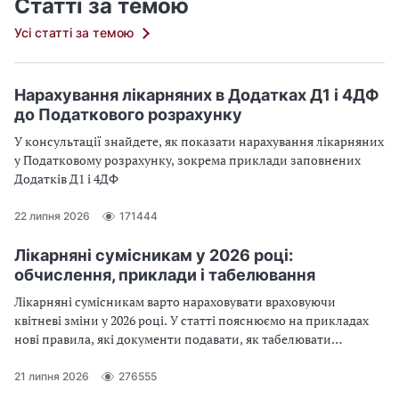
Статті за темою
Усі статті за темою
Нарахування лікарняних в Додатках Д1 і 4ДФ
до Податкового розрахунку
У консультації знайдете, як показати нарахування лікарняних
у Податковому розрахунку, зокрема приклади заповнених
Додатків Д1 і 4ДФ
22 липня 2026
171444
Лікарняні сумісникам у 2026 році:
обчислення, приклади і табелювання
Лікарняні сумісникам варто нараховувати враховуючи
квітневі зміни у 2026 році. У статті пояснюємо на прикладах
нові правила, які документи подавати, як табелювати
відсутність та як правильно обчислити лікарняні за
сумісництвом
21 липня 2026
276555