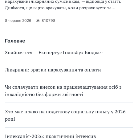
нарахуванні лікарняних сумісникам, — відповіді у статті.
Дивімося, що варто врахувати, коли розраховуєте та
виплачуєте лікарняні. Підкажемо граничні суми для
лікарняних, як бути з оподаткуванням та звітністю.
8 червня 2026
810798
Підкріпимо алгоритми практичними прикладами. Лікарняні
2026 зі змінами — повний огляд для вас
Головне
Знайомтеся — Експертус Головбух Бюджет
Лікарняні: зразки нарахування та оплати
Чи сплачувати внесок на працевлаштування осіб з
інвалідністю без форми звітності
Хто має право на податкову соціальну пільгу у 2026
році
Індексація-2026: практичний інтенсив