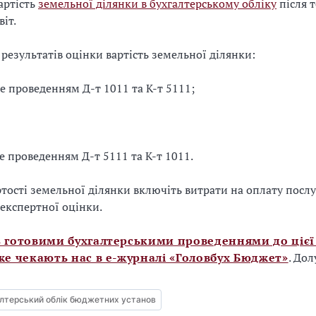
артість
земельної ділянки в бухгалтерському обліку
після т
іт.
 результатів оцінки вартість земельної ділянки:
е проведенням Д-т 1011 та К-т 5111;
 проведенням Д-т 5111 та К-т 1011.
ртості земельної ділянки включіть витрати на оплату послу
експертної оцінки.
з готовими бухгалтерськими проведеннями до цієї
же чекають нас в е-журналі «Головбух Бюджет»
. Дол
лтерський облік бюджетних установ