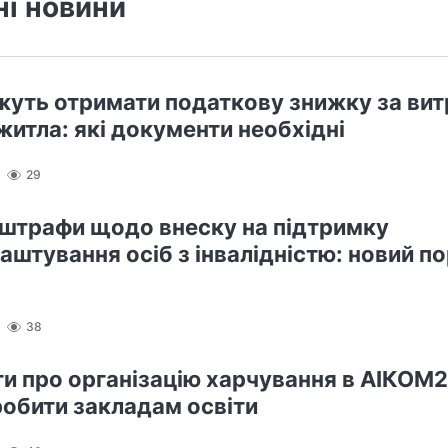
ні новини
уть отримати податкову знижку за вит
житла: які документи необхідні
29
 штрафи щодо внеску на підтримку
аштування осіб з інвалідністю: новий п
38
іти про організацію харчування в АІКОМ2
робити закладам освіти