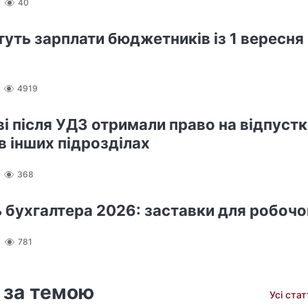
40
туть зарплати бюджетників із 1 вересня
4919
ві після УДЗ отримали право на відпустк
в інших підрозділах
368
 бухгалтера 2026: заставки для робочо
781
 за темою
Усі ста