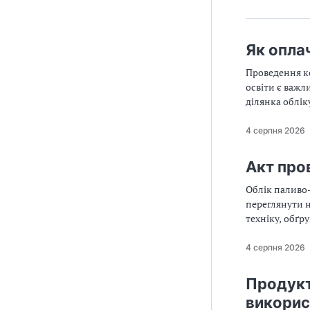
Як опла
Проведення ко
освіти є важ
ділянка облік
коштів, а са
4 серпня 2026
Акт про
Облік паливо-
переглянути 
техніку, обґ
фактичне йог
автомобілем 
4 серпня 2026
результатами 
Продукт
використ