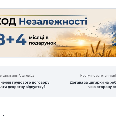
є запитання/відповідь
Наступне запитання/ві
нення трудового договору:
Догана за цигарки на роб
вати декретну відпустку?
чию сторону с