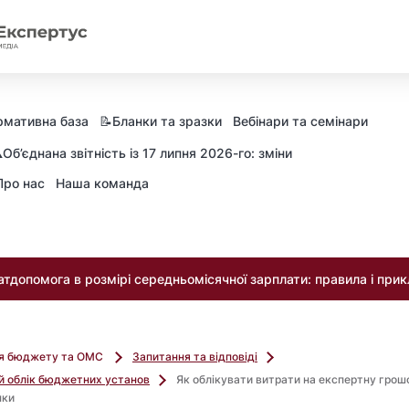
рмативна база
📝Бланки та зразки
Вебінари та семінари
️Об’єднана звітність із 17 липня 2026-го: зміни
Про нас
Наша команда
тдопомога в розмірі середньомісячної зарплати: правила і при
ля бюджету та ОМС
Запитання та відповіді
й облік бюджетних установ
Як облікувати витрати на експертну грош
нки