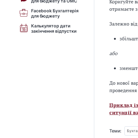
для бюджету та ОМС
Коригуйте в
отримаєте зв
Facebook Бухгалтерія
для бюджету
Залежно від
Калькулятор дати
закінчення відпустки
збільшт
або
зменште
До нової ва
проведення 
Приклад і
ситуації в
Теми:
Бухга