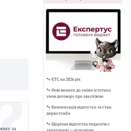
🐾 ЄТС на 2026 рік
🐾 Нові вимоги до зміни істотних
умов договору про закупівлю
🐾 Компенсація відпустки за стаж
держслужби
🐾 Щорічна відпустка педагогів у
янку за
запитаннях — відповідях