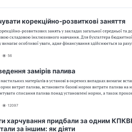
чувати корекційно-розвиткові заняття
рекційно-розвиткових занять у закладах загальної середньої та д
ливою складовою інклюзивного навчання. Для бухгалтера бюджетної
у вимагає особливої уваги, адже фінансування здійснюється за рах
ма оплата має низку специфічних нормативних та розрахункових ню
56
ведення замірів палива
мастильних матеріалів в установі в окремих випадках вимагає вст
норми витрат палива, встановити базові норми витрати палива на 
рунтувати списання палива понад установлені норми, а також прок
о споживання. Це все можливо під час проведення вимірювань вит
чи іншим транспортним або технічним (наприклад, генератор) засо
12097
складають акт проведення замірів витрат палива. Розглянемо це д
и харчування придбали за одним КПКВК
али за іншим: як діяти