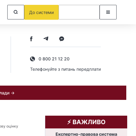
До системи
0 800 21 12 20
Телефонуйте з питань передплати
клади →
⚡️ ВАЖЛИВО
ову оцінку
Експертно-правова система