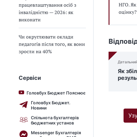
НГО. Як
працевлаштування осіб з
оцінку?
інвалідністю — 2026: як
виконати
Чи округлювати оклади
Відпові
педагогів після того, як вони
зросли на 40%
Детальний
Як збі
Сервіси
резуль
Головбух Бюджет Пояснює
Головбух Бюджет.
Новини
Уз
Спільнота бухгалтерів
бюджетних установ
Messenger Бухгалтерія