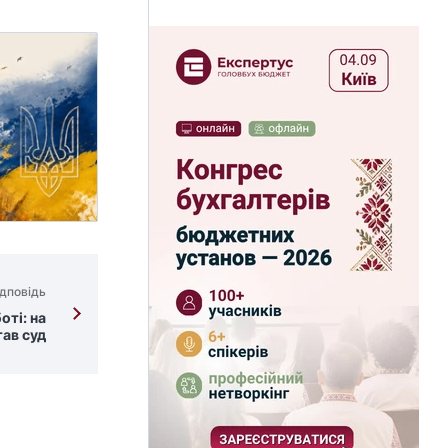
дповідь
оті: на
тав суд