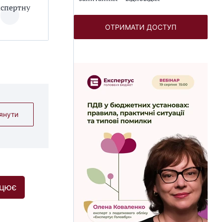
кспертну
ОТРИМАТИ ДОСТУП
янути
ацює