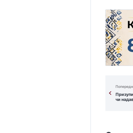
Попередн
Призупи
чи нада