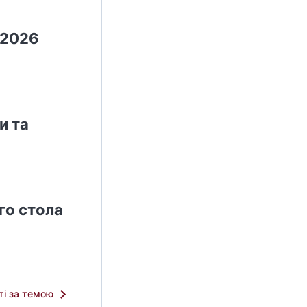
 2026
и та
го стола
тті за темою