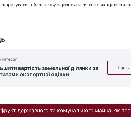
 скоригувати її балансову вартість після того, як провели е
дь
 матеріал
льшити вартість земельної ділянки за
Перегл
татами експертної оцінки
уфрукт державного та комунального майна: як пр