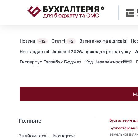
📝
Новини
Статті
Запитання та відповіді
Но
+12
+2
Нестандартні відпускні 2026: приклади розрахунку
⚠
Експертус Головбух Бюджет
Код Незалежності💙💛
Ма
Головне
Бухгалтерія д
Бухгалтерськи
земельної діля
Знайомтеся — Експертус