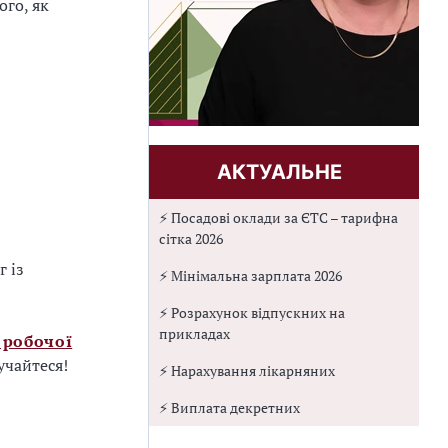
ого, як
АКТУАЛЬНЕ
⚡ Посадові оклади за ЄТС – тарифна
сітка 2026
г із
⚡ Мінімальна зарплата 2026
⚡ Розрахунок відпускних на
прикладах
 робочої
учайтеся!
⚡ Нарахування лікарняних
⚡ Виплата декретних