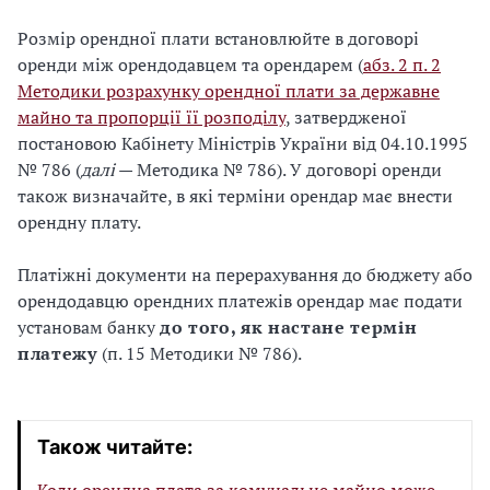
Розмір орендної плати встановлюйте в договорі
оренди між орендодавцем та орендарем (
абз. 2 п. 2
Методики розрахунку орендної плати за державне
майно та пропорції її розподілу
, затвердженої
постановою Кабінету Міністрів України від 04.10.1995
№ 786 (
далі
— Методика № 786). У договорі оренди
також визначайте, в які терміни орендар має внести
орендну плату.
Платіжні документи на перерахування до бюджету або
орендодавцю орендних платежів орендар має подати
установам банку
до того, як настане термін
платежу
(п. 15 Методики № 786).
Також читайте: