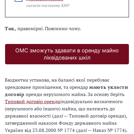
скачати постанову КМУ
Так,
правомірні. Пояснимо чому.
ОМС зможуть здавати в оренду майно
ліквідованих шкіл
Бюджетна установа, на балансі якої перебуває
орендоване приміщення, та орендар
мають укласти
договір
оренди нерухомого майна. За основу беріть
Типовий договір оренди
індивідуально визначеного
(нерухомого або іншого) майна, що належить до
державної власності (
далі
— Типовий договір оренди),
затверджений наказом Фонду державного майна
України від 23.08.2000 № 1774 (
далі
— Наказ № 1774).