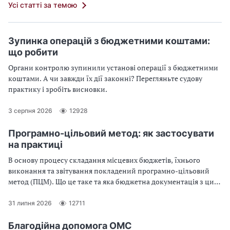
Усі статті за темою
Зупинка операцій з бюджетними коштами:
що робити
Органи контролю зупинили установі операції з бюджетними
коштами. А чи завжди їх дії законні? Перегляньте судову
практику і зробіть висновки.
3 серпня 2026
12928
Програмно-цільовий метод: як застосувати
на практиці
В основу процесу складання місцевих бюджетів, їхнього
виконання та звітування покладений програмно-цільовий
метод (ПЦМ). Що це таке та яка бюджетна документація з цим
методом пов’язана — у цьому огляді
31 липня 2026
12711
Благодійна допомога ОМС