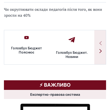
Чи округлювати оклади педагогів після того, як вони
зросли на 40%
Головбух Бюджет
Пояснює
Головбух Бюджет.
Спільн
Новини
бюдже
⚡️ ВАЖЛИВО
Експертно-правова система