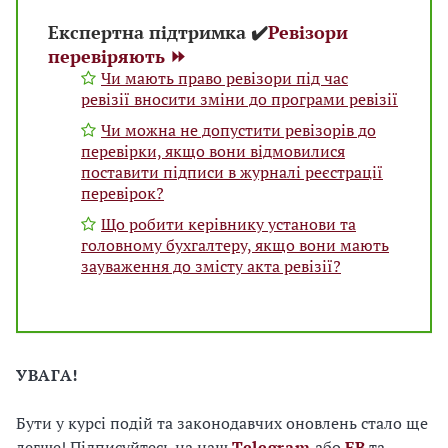
Експертна підтримка ✔️
Ревізори
перевіряють ⏩
Чи мають право ревізори під час
ревізії вносити зміни до програми ревізії
Чи можна не допустити ревізорів до
перевірки, якщо вони відмовилися
поставити підписи в журналі реєстрації
перевірок?
Що робити керівнику установи та
головному бухгалтеру, якщо вони мають
зауваження до змісту акта ревізії?
УВАГА!
Бути у курсі подій та законодавчих оновлень стало ще
легше! Підписуйтесь на наш
Telegram
або
FB
та