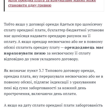
Коли орендна плата за комунальне майно може
становити одну гривню
Тобто якщо у договорі оренди йдеться про щомісячну
сплату орендної плати, бухгалтер бюджетної установи
має щомісяця надавати орендарю рахунок на її
оплату. А якщо орендар несвоєчасно або не в повному
обсязі сплатить орендну плату —
орендодавець має
нараховувати пеню
за несвоєчасну її сплату
відповідно до умов укладеного договору.
Як визначає пункт 3.7 Типового договору оренди,
орендна плата, яку перерахували несвоєчасно або не в
повному обсязі, підлягає індексації з урахуванням
пені від суми заборгованості за кожний день
прострочення, включаючи день оплати.
А якщо на дату сплати орендної плати заборгованість