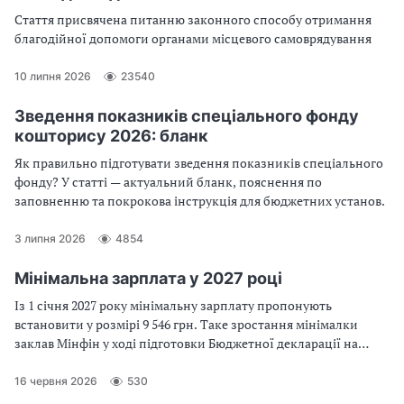
Стаття присвячена питанню законного способу отримання
благодійної допомоги органами місцевого самоврядування
10 липня 2026
23540
Зведення показників спеціального фонду
кошторису 2026: бланк
Як правильно підготувати зведення показників спеціального
фонду? У статті — актуальний бланк, пояснення по
заповненню та покрокова інструкція для бюджетних установ.
3 липня 2026
4854
Мінімальна зарплата у 2027 році
Із 1 січня 2027 року мінімальну зарплату пропонують
встановити у розмірі 9 546 грн. Таке зростання мінімалки
заклав Мінфін у ході підготовки Бюджетної декларації на
2027–2029 роки та проєкту закону про Державний бюджет
України на 2027 рік. На що вплине зміна мінімальної зарплати
16 червня 2026
530
— розповідаємо у статті