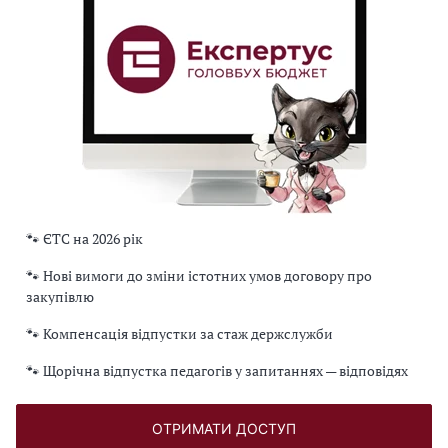
🐾 ЄТС на 2026 рік
🐾 Нові вимоги до зміни істотних умов договору про
закупівлю
🐾 Компенсація відпустки за стаж держслужби
🐾 Щорічна відпустка педагогів у запитаннях — відповідях
ОТРИМАТИ ДОСТУП