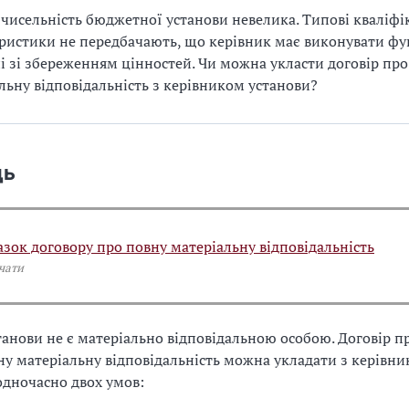
чисельність бюджетної установи невелика. Типові кваліфі
ристики не передбачають, що керівник має виконувати фу
і зі збереженням цінностей. Чи можна укласти договір про
льну відповідальність з керівником установи?
дь
азок договору про повну матеріальну відповідальність
чати
танови не є матеріально відповідальною особою. Договір п
ну матеріальну відповідальність можна укладати з керівн
дночасно двох умов: