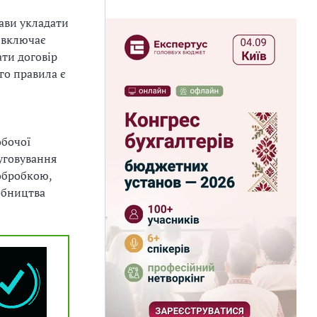
ави укладати
е включає
ати договір
го правила є
обочої
уговування
 обробкою,
обництва