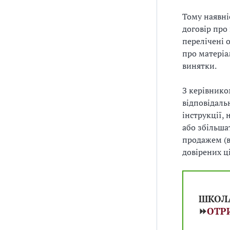
Тому наявні
договір про
перелічені 
про матеріа
винятки.
З керівнико
відповідаль
інструкції,
або збільша
продажем (в
довірених ц
ШКОЛ
⏩
ОТР