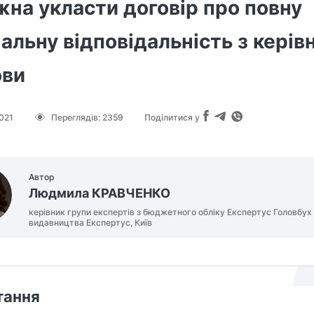
на укласти договір про повну
альну відповідальність з керів
ови
021
Переглядів:
2359
Поділитися у
Автор
Людмила КРАВЧЕНКО
керівник групи експертів з бюджетного обліку Експертус Головбу
видавництва Експертус, Київ
тання