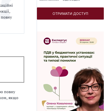
каційні
нкції,
ОТРИМАТИ ДОСТУП
 повну
ро повну
иком, якщо