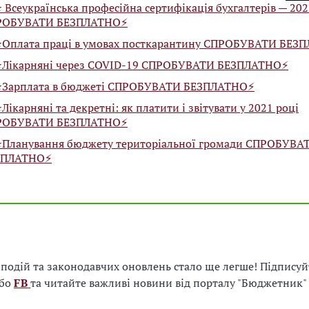
️ Всеукраїнська професійна сертифікація бухгалтерів — 20
РОБУВАТИ БЕЗПЛАТНО⚡️
⭐️Оплата праці в умовах посткарантину СПРОБУВАТИ БЕЗП
⭐️Лікарняні через COVID-19 СПРОБУВАТИ БЕЗПЛАТНО⚡️
⭐️Зарплата в бюджеті СПРОБУВАТИ БЕЗПЛАТНО⚡️
️Лікарняні та декретні: як платити і звітувати у 2021 році
РОБУВАТИ БЕЗПЛАТНО⚡️
⭐️Планування бюджету територіальної громади СПРОБУВА
ЗПЛАТНО⚡️
і подій та законодавчих оновлень стало ще легше! Підписуй
бо
FB
та читайте важливі новини від порталу "Бюджетник