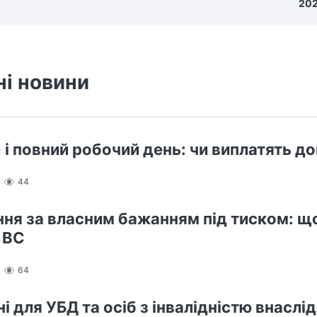
202
ні новини
 і повний робочий день: чи виплатять д
44
ння за власним бажанням під тиском: щ
 ВС
64
і для УБД та осіб з інвалідністю внаслід