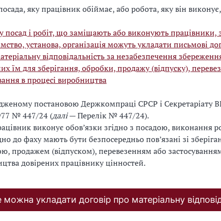
посада, яку працівник обіймає, або робота, яку він виконує,
у посад і робіт, що заміщають або виконують працівники, 
мство, установа, організація можуть укладати письмові до
атеріальну відповідальність за незабезпечення збереженн
их їм для зберігання, обробки, продажу (відпуску), переве
вання в процесі виробництва
рдженому постановою Держкомпраці СРСР і Секретаріату В
977 № 447/24 (
далі
— Перелік № 447/24).
ацівник виконує обов’язки згідно з посадою, виконання р
дно до фаху мають бути безпосередньо пов’язані зі зберіга
ю, продажем (відпуском), перевезенням або застосуванням
цтва довірених працівнику цінностей.
е можна укладати договір про матеріальну відпові