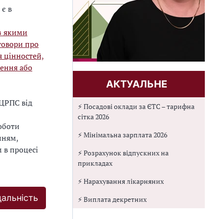
 є в
з якими
говори про
я цінностей,
зення або
АКТУАЛЬНЕ
ЦРПС від
⚡ Посадові оклади за ЄТС – тарифна
сітка 2026
оботи
⚡ Мінімальна зарплата 2026
нням,
 в процесі
⚡ Розрахунок відпускних на
прикладах
⚡ Нарахування лікарняних
дальність
⚡ Виплата декретних