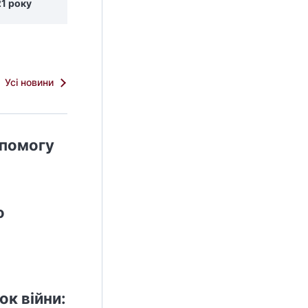
1 року
Усі новини
опомогу
о
ок війни: