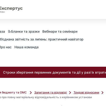
аза
📝Бланки та зразки
Вебінари та семінари
б’єднана звітність за липень: практичний навігатор
Про нас
Наша команда
Строки зберігання первинних документів та дії у разі їх втрат
ля бюджету та ОМС
Запитання та відповіді
Трудові відносини
р про повну матеріальну відповідальність з керівником установи