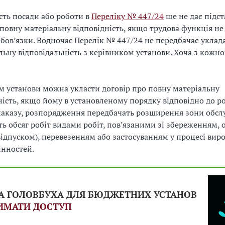
сть посади або роботи в
Переліку № 447/24
ще не дає підст
 повну матеріальну відповідність, якщо трудова функція н
обов’язки. Водночас Перелік № 447/24 не передбачає уклад
льну відповідальність з керівником установи. Хоча з кожно
м установи можна укласти договір про повну матеріальну
ність, якщо йому в установленому порядку відповідно до р
 наказу, розпорядження передбачать розширення зони обсл
ть обсяг робіт видами робіт, пов’язаними зі збереженням,
ідпуском), перевезенням або застосуванням у процесі вир
інностей.
А ГОЛОВБУХА ДЛЯ БЮДЖЕТНИХ УСТАНОВ
ИМАТИ ДОСТУП