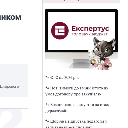
ником
🐾 ЄТС на 2026 рік
х Цифрового
🐾 Нові вимоги до зміни істотних
умов договору про закупівлю
🐾 Компенсація відпустки за стаж
держслужби
🐾 Щорічна відпустка педагогів у
запитаннях — відповідях