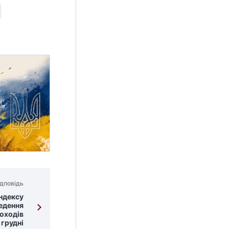
дповідь
ндексу
едення
доходів
 грудні