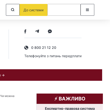
До системи
0 800 21 12 20
Телефонуйте з питань передплати
и →
Чи можна
⚡️ ВАЖЛИВО
Експертно-правова система