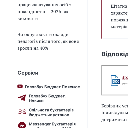
працевлаштування осіб з
Штатна 
інвалідністю — 2026: як
характе
виконати
повязан
матеріа
Чи округлювати оклади
педагогів після того, як вони
зросли на 40%
Відпові
Сервіси
Зр
ска
Головбух Бюджет Пояснює
Головбух Бюджет.
Новини
Керівник ус
Спільнота бухгалтерів
індивідуаль
бюджетних установ
дотримати о
Messenger Бухгалтерія