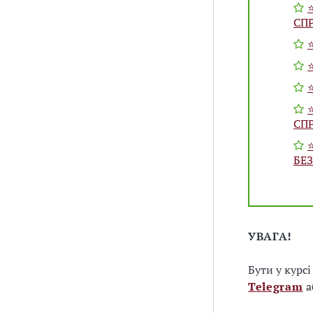
⭐
СП
⭐
СП
БЕ
УВАГА!
Бути у курс
Telegram
а