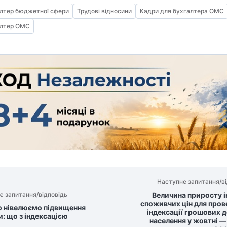
лтер бюджетної сфери
Трудові відносини
Кадри для бухгалтера ОМС
алтер ОМС
Наступне запитання/ві
Величина приросту і
є запитання/відповідь
споживчих цін для пров
 нівелюємо підвищення
індексації грошових 
и: що з індексацією
населення у жовтні —