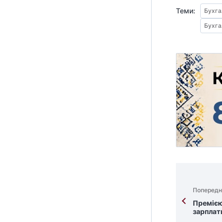
Теми:
Бухга
Бухг
Попередн
Премією
зарплат