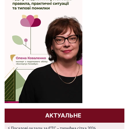
АКТУАЛЬНЕ
⚡ Посадові оклади за ЄТС – тарифна сітка 2026