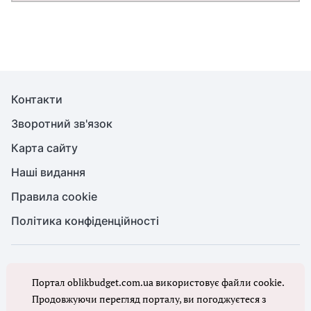
Контакти
Зворотний зв'язок
Карта сайту
Наші видання
Правила cookie
Політика конфіденційності
© Бухгалтерія для бюджету та ОМС, 2026. Усі права захищено
Портал oblikbudget.com.ua використовує файли cookie.
Повне або часткове копіювання будь-яких матеріалів порталу,
цитування, публікація їх анотованих оглядів допускаються лише з
Продовжуючи перегляд порталу, ви погоджуєтеся з
письмового дозволу редакції порталу