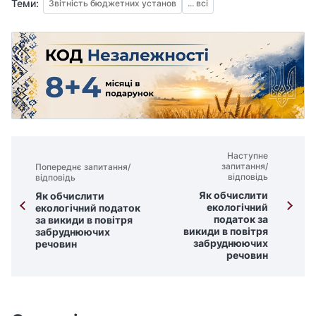
Теми:
Звітність бюджетних установ
... всі
Наступне
запитання/
Попереднє запитання/
відповідь
відповідь
Як обчислити
Як обчислити
екологічний
екологічний податок
податок за
за викиди в повітря
викиди в повітря
забруднюючих
забруднюючих
речовин
речовин