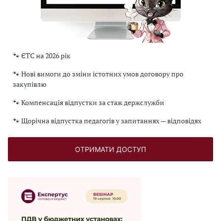
🐾 ЄТС на 2026 рік
🐾 Нові вимоги до зміни істотних умов договору про
закупівлю
🐾 Компенсація відпустки за стаж держслужби
🐾 Щорічна відпустка педагогів у запитаннях — відповідях
ОТРИМАТИ ДОСТУП