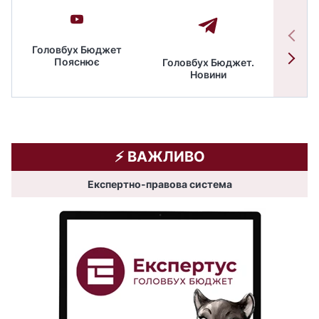
Головбух Бюджет
Пояснює
Головбух Бюджет.
Спільн
Новини
бюдже
⚡️ ВАЖЛИВО
Експертно-правова система