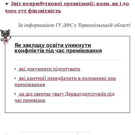
►
Звіт неприбуткової організації: коли, як і до
чого тут фінзвітність
За інформацією ГУ ДФС у Тернопільській області
Як закладу освіти уникнути
конфліктів під час преміювання
які документи підготувати
які критерії передбачити в положенні про
преміювання
на що звертає увагу Держаудитслужба під
час перевірок