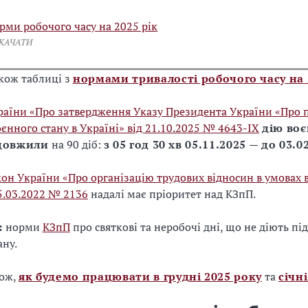
рми робочого часу на 2025 рік
СКАЧАТИ
кож таблиці з
нормами тривалості робочого часу на 
раїни «Про затвердження Указу Президента України «Про
оєнного стану в Україні» від 21.10.2025 № 4643-IX
дію во
довжили
на 90 діб:
з 05 год 30 хв 05.11.2025 — до 03.0
кон України «Про організацію трудових відносин в умовах 
15.03.2022 № 2136
надалі має пріоритет над КЗпП.
:
норми
КЗпП
про святкові та неробочі дні, що не діють під
ану.
кож,
як будемо працювати в грудні 2025 року
та
січн