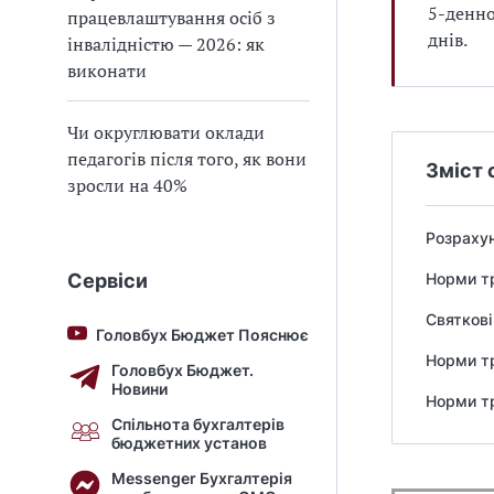
5-денно
працевлаштування осіб з
днів.
інвалідністю — 2026: як
виконати
Чи округлювати оклади
педагогів після того, як вони
Зміст 
зросли на 40%
Розрахун
Сервіси
Норми тр
Святкові
Головбух Бюджет Пояснює
Норми тр
Головбух Бюджет.
Новини
Норми тр
Спільнота бухгалтерів
бюджетних установ
Messenger Бухгалтерія