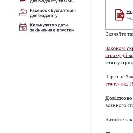
для бюджету та ОМС
Facebook Бухгалтерія
Но
для бюджету
↪️
Калькулятор дати
закінчення відпустки
Скачайте та
Законом Ук
строку дії в
стану про
Через це
За
стану» від 
Довідково
воєнного ст
Читайте та