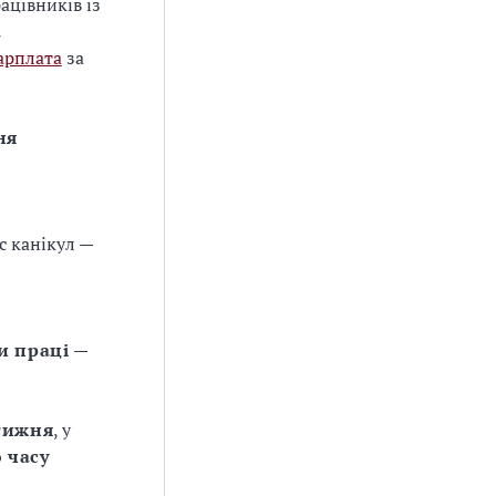
ацівників із
а
арплата
за
ня
ас канікул —
и праці
—
тижня
, у
 часу