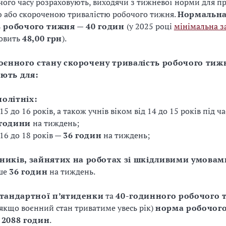
ого часу розраховують, виходячи з тижневої норми для пр
 або скороченою тривалістю робочого тижня.
Нормальн
ь робочого тижня — 40 годин
(у 2025 році
мінімальна з
новить
48,00 грн
).
воєнного стану скорочену тривалість робочого тиж
ють для:
олітніх:
 15 до 16 років, а також учнів віком від 14 до 15 років під ч
 години
на тиждень;
 16 до 18 років —
36 годин
на тиждень;
ників, зайнятих на роботах зі шкідливими умовам
ьше
36 годин
на тиждень.
стандартної п’ятиденки
та
40-годинного робочого 
якщо воєнний стан триватиме увесь рік)
норма робочого
 2088 годин
.