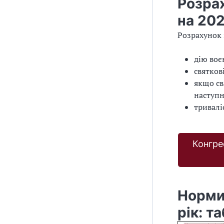
Розра
на 202
Розрахунок 
дію воє
святков
якщо св
наступн
тривалі
Конгре
Норми
рік: т