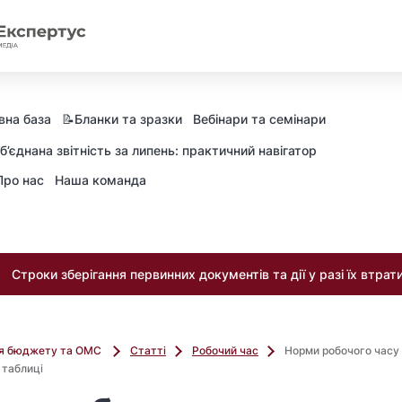
вна база
📝Бланки та зразки
Вебінари та семінари
б’єднана звітність за липень: практичний навігатор
Про нас
Наша команда
Строки зберігання первинних документів та дії у разі їх втрат
ля бюджету та ОМС
Статті
Робочий час
Норми робочого часу
 таблиці