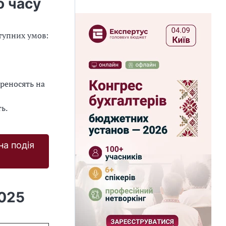
о часу
тупних умов:
ереносять на
ь.
на подія
2025