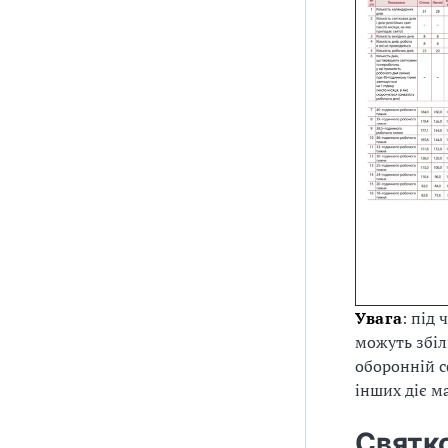
Увага
: під
можуть збіл
оборонній с
інших діє м
Святко