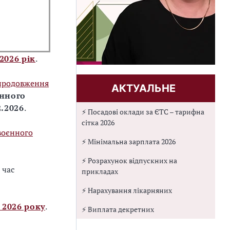
2026 рік
.
 продовження
АКТУАЛЬНЕ
єнного
2.2026
.
⚡ Посадові оклади за ЄТС – тарифна
сітка 2026
воєнного
⚡ Мінімальна зарплата 2026
⚡ Розрахунок відпускних на
 час
прикладах
⚡ Нарахування лікарняних
і 2026 року
.
⚡ Виплата декретних