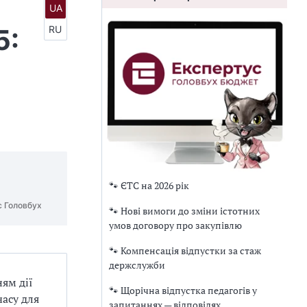
UA
5:
RU
🐾 ЄТС на 2026 рік
с Головбух
🐾 Нові вимоги до зміни істотних
умов договору про закупівлю
🐾 Компенсація відпустки за стаж
держслужби
ям дії
🐾 Щорічна відпустка педагогів у
часу для
запитаннях — відповідях