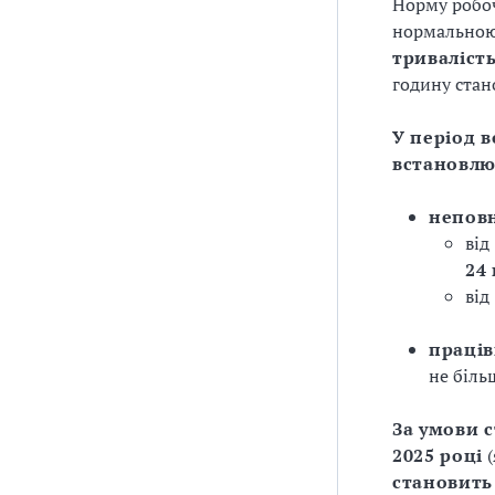
Норму робоч
нормальною
триваліст
годину ста
У період 
встановлю
неповн
від
24
від
праців
не біл
За умови 
2025 році
(
становить