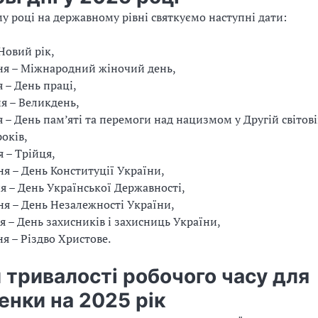
у році на державному рівні святкуємо наступні дати:
 Новий рік,
ня – Міжнародний жіночий день,
я – День праці,
ня – Великдень,
я – День пам’яті та перемоги над нацизмом у Другій світові
оків,
я – Трійця,
ня – День Конституції України,
я – День Української Державності,
ня – День Незалежності України,
я – День захисників і захисниць України,
ня – Різдво Христове.
 тривалості робочого часу для
енки на 2025 рік