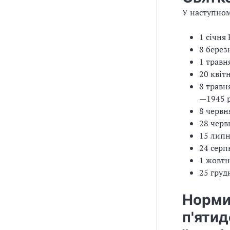
У наступном
1 січня
8 берез
1 травн
20 квіт
8 травн
—1945 р
8 червн
28 черв
15 липн
24 серп
1 жовтн
25 груд
Норми
п'ятид