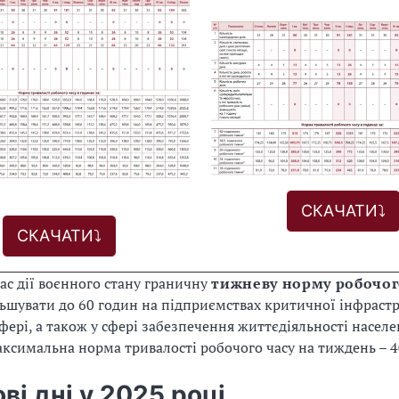
СКАЧАТИ⤵️
СКАЧАТИ⤵️
 час дії воєнного стану граничну
тижневу норму робочог
ьшувати до 60 годин на підприємствах критичної інфрастр
фері, а також у сфері забезпечення життєдіяльності населен
аксимальна норма тривалості робочого часу на тиждень – 4
ві дні у 2025 році