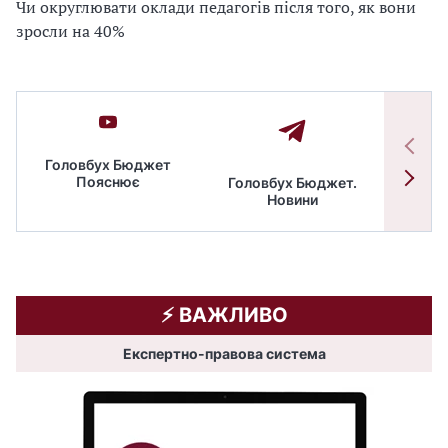
Чи округлювати оклади педагогів після того, як вони
зросли на 40%
Головбух Бюджет
Пояснює
Головбух Бюджет.
Спільн
Новини
бюдже
⚡️ ВАЖЛИВО
Експертно-правова система