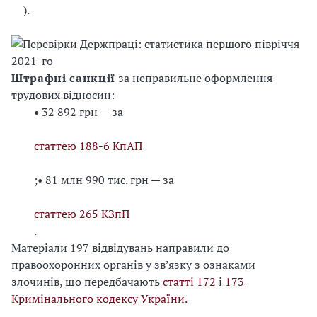
).
Штрафні санкції
за неправильне оформлення
трудових відносин:
• 32 892 грн — за
статтею 188-6 КпАП
;
• 81 млн 990 тис. грн — за
статтею 265 КЗпП
.
Матеріали 197 відвідувань направили до
правоохоронних органів у зв’язку з ознаками
злочинів, що передбачають
статті 172
і
173
Кримінального кодексу України.