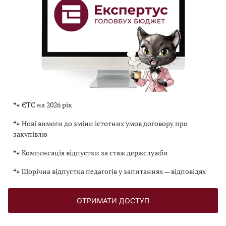
🐾 ЄТС на 2026 рік
🐾 Нові вимоги до зміни істотних умов договору про
закупівлю
🐾 Компенсація відпустки за стаж держслужби
🐾 Щорічна відпустка педагогів у запитаннях — відповідях
ОТРИМАТИ ДОСТУП