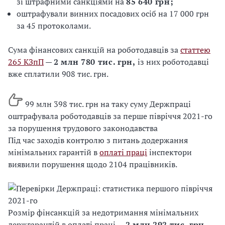
зі штрафними санкціями на
85 640 грн;
оштрафували винних посадових осіб на 17 000 грн
за 45 протоколами.
Сума фінансових санкцій на роботодавців за
статтею
265 КЗпП
—
2 млн 780 тис. грн,
із них роботодавці
вже сплатили 908 тис. грн.
99 млн 398 тис. грн на таку суму Держпраці
оштрафувала роботодавців за перше півріччя 2021-го
за порушення трудового законодавства
Під час заходів контролю з питань додержання
мінімальних гарантій в
оплаті праці
інспектори
виявили порушення щодо 2104 працівників.
Розмір фінсанкцій за недотримання мінімальних
держгарантій в оплаті праці —
2 млн 292 тис. грн
.