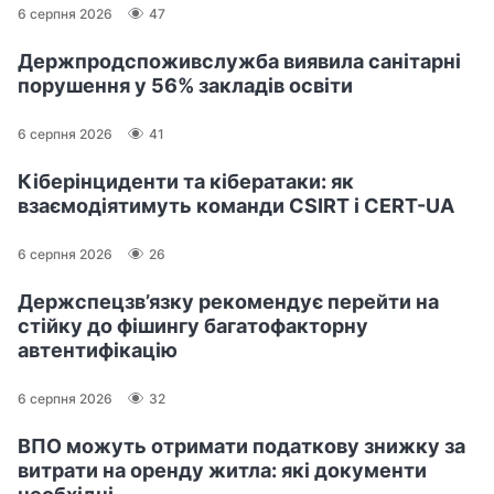
6 серпня 2026
47
Держпродспоживслужба виявила санітарні
порушення у 56% закладів освіти
6 серпня 2026
41
Кіберінциденти та кібератаки: як
взаємодіятимуть команди CSIRT і CERT-UA
6 серпня 2026
26
Держспецзв’язку рекомендує перейти на
стійку до фішингу багатофакторну
автентифікацію
6 серпня 2026
32
ВПО можуть отримати податкову знижку за
витрати на оренду житла: які документи