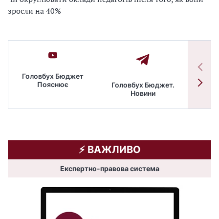
зросли на 40%
Головбух Бюджет
Пояснює
Головбух Бюджет.
Спільн
Новини
бюдже
⚡️ ВАЖЛИВО
Експертно-правова система