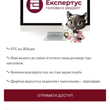
🐾 ЄТС на 2026 рік
🐾 Нові вимоги до зміни істотних умов договору про
закупівлю
🐾 Компенсація відпустки за стаж держслужби
🐾 Щорічна відпустка педагогів у запитаннях — відповідях
ОТРИМАТИ ДОСТУП