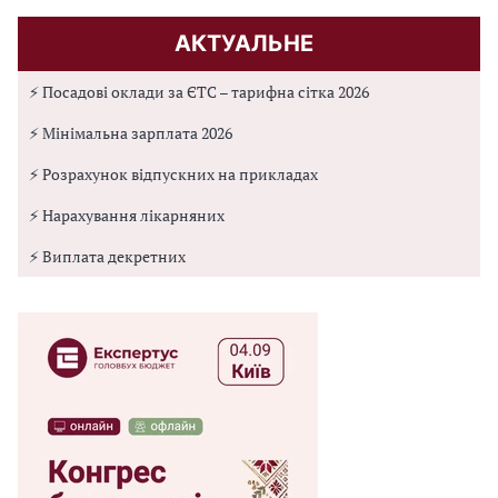
АКТУАЛЬНЕ
⚡ Посадові оклади за ЄТС – тарифна сітка 2026
⚡ Мінімальна зарплата 2026
⚡ Розрахунок відпускних на прикладах
⚡ Нарахування лікарняних
⚡ Виплата декретних