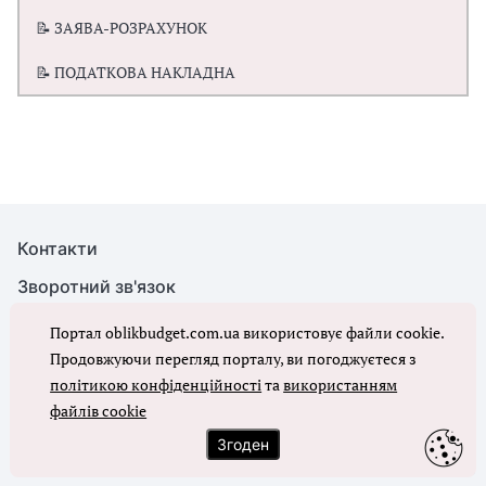
📝 ЗАЯВА-РОЗРАХУНОК
📝 ПОДАТКОВА НАКЛАДНА
Контакти
Зворотний зв'язок
Карта сайту
Портал oblikbudget.com.ua використовує файли cookie.
Продовжуючи перегляд порталу, ви погоджуєтеся з
Наші видання
політикою конфіденційності
та
використанням
Правила cookie
файлів cookie
Політика конфіденційності
Згоден