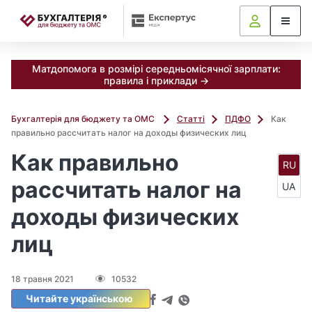
📝
Матдопомога в розмірі середньомісячної зарплати:
правила і приклади →
Бухгалтерія для бюджету та ОМС
Статті
ПДФО
Как
правильно рассчитать налог на доходы физических лиц
Как правильно
RU
рассчитать налог на
UA
доходы физических
лиц
18 травня 2021
10532
Читайте українською