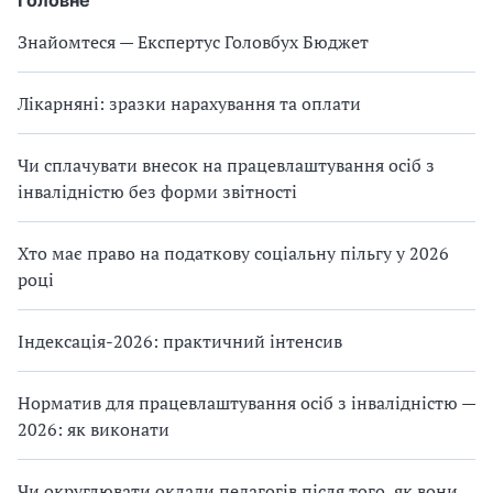
Головне
Знайомтеся — Експертус Головбух Бюджет
Лікарняні: зразки нарахування та оплати
Чи сплачувати внесок на працевлаштування осіб з
інвалідністю без форми звітності
Хто має право на податкову соціальну пільгу у 2026
році
Індексація-2026: практичний інтенсив
Норматив для працевлаштування осіб з інвалідністю —
2026: як виконати
Чи округлювати оклади педагогів після того, як вони