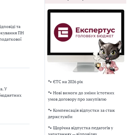
дповіді та
локування ПН
 податкової
🐾 ЄТС на 2026 рік
а. У
🐾 Нові вимоги до зміни істотних
я бюджетних
умов договору про закупівлю
🐾 Компенсація відпустки за стаж
держслужби
🐾 Щорічна відпустка педагогів у
запитаннях — відповідях