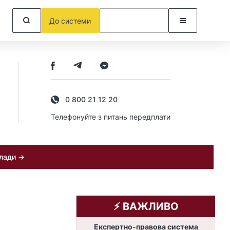
До системи
0 800 21 12 20
Телефонуйте з питань передплати
клади →
⚡️ ВАЖЛИВО
Експертно-правова система