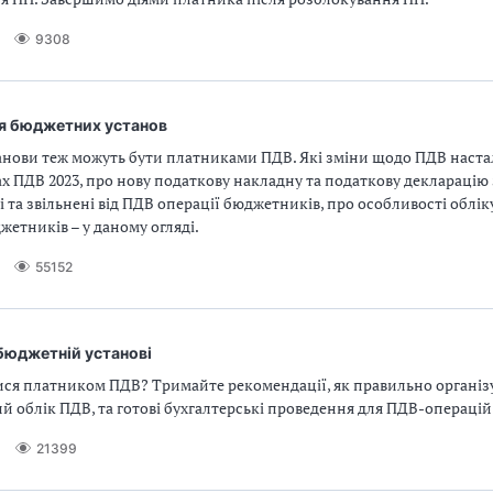
9308
я бюджетних установ
нови теж можуть бути платниками ПДВ. Які зміни щодо ПДВ настали
ах ПДВ 2023, про нову податкову накладну та податкову декларацію 
і та звільнені від ПДВ операції бюджетників, про особливості облік
жетників – у даному огляді.
55152
бюджетній установі
ися платником ПДВ? Тримайте рекомендації, як правильно організ
й облік ПДВ, та готові бухгалтерські проведення для ПДВ-операцій
21399