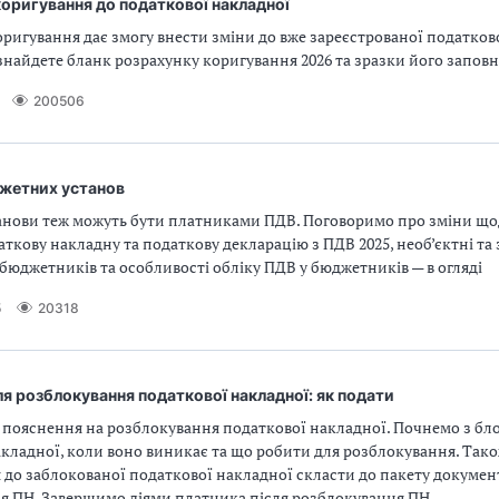
оригування до податкової накладної
ригування дає змогу внести зміни до вже зареєстрованої податково
знайдете бланк розрахунку коригування 2026 та зразки його запов
200506
жетних установ
анови теж можуть бути платниками ПДВ. Поговоримо про зміни що
аткову накладну та податкову декларацію з ПДВ 2025, необ’єктні та з
бюджетників та особливості обліку ПДВ у бюджетників — в огляді
5
20318
я розблокування податкової накладної: як подати
 пояснення на розблокування податкової накладної. Почнемо з бл
кладної, коли воно виникає та що робити для розблокування. Тако
 до заблокованої податкової накладної скласти до пакету документ
я ПН. Завершимо діями платника після розблокування ПН.