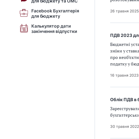
для бюджету та ОМС
Facebook Бухгалтерія
26 травня 2025
для бюджету
Калькулятор дати
закінчення відпустки
ПДВ 2023 дл
Бюджетні уста
зміни у ставк
про необ’єктн
податку у бюд
16 травня 2023
Облік ПДВ в 
Зареєструвал
бухгалтерськи
30 травня 2022