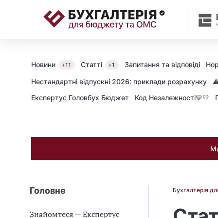
📝
Новини
Статті
Запитання та відповіді
Нор
+11
+1
Нестандартні відпускні 2026: приклади розрахунку
⚠
Експертус Головбух Бюджет
Код Незалежності💙💛
Ма
Головне
Бухгалтерія д
Стат
Знайомтеся — Експертус