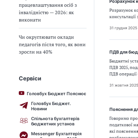
Розрахунок к
працевлаштування осіб з
Розрахунок ко
інвалідністю — 2026: як
консультації 
виконати
31 грудня 2025
Чи округлювати оклади
педагогів після того, як вони
зросли на 40%
ПДВ для бюд
Бюджетні уст
ПДВ 2025, под
ПДВ операції 
Сервіси
31 жовтня 202
Головбух Бюджет Пояснює
Головбух Бюджет.
Новини
Пояснення дл
Говоримо про
Спільнота бухгалтерів
бюджетних установ
податкової на
які пояснення
Messenger Бухгалтерія
розблокуванн