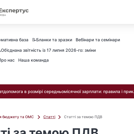
мативна база
📝Бланки та зразки
Вебінари та семінари
️Об’єднана звітність із 17 липня 2026-го: зміни
Про нас
Наша команда
тдопомога в розмірі середньомісячної зарплати: правила і при
ля бюджету та ОМС
Статті
Статті за темою ПДВ
ті за темою ПДВ