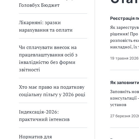
Головбух Бюджет
Реєстрація п
Лікарняні: зразки
Як зареєструв
нарахування та оплати
рішення! Про 
розповість ек
Чи сплачувати внесок на
накладної, їх
працевлаштування осіб з
19 травня 2026
інвалідністю без форми
звітності
Як заповнити
Хто має право на податкову
Заповніть нов
соціальну пільгу у 2026 році
консультації 
установ
Індексація-2026:
27 березня 202
практичний інтенсив
Норматив для