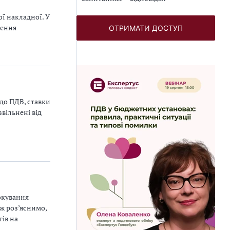
ї накладної. У
нення
ОТРИМАТИ ДОСТУП
до ПДВ, ставки
вільнені від
окування
ж роз’яснимо,
ів на