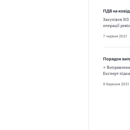
ПДВ на ковід
Закупівля ЗІЗ
операції реві
7 червня 2021
Порядок вип
⭐️ Виправленн
Експерт підка
9 березня 2021