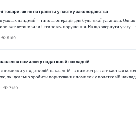
ні товари: як не потрапити у пастку законодавства
 в умовах пандемії — типова операція для будь-якої установи. Однак 
зори вже встановили і «типове» порушення. На що звернути увагу — 
5169
равлення помилки у податковій накладній
я помилки у податковій накладній - з цим хоч раз стикається кожен 
же, як ідеально зробити коригування помилок у податковій наклад
7139