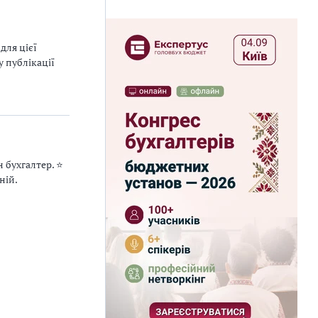
для цієї
у публікації
бухгалтер. ⭐️
ній.