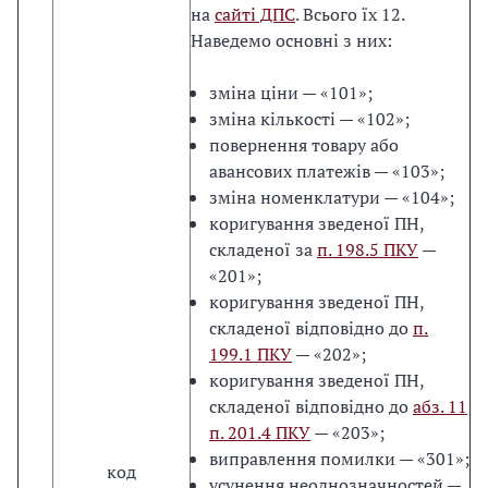
на
сайті ДПС
. Всього їх 12.
Наведемо основні з них:
зміна ціни — «101»;
зміна кількості — «102»;
повернення товару або
авансових платежів — «103»;
зміна номенклатури — «104»;
коригування зведеної ПН,
складеної за
п. 198.5 ПКУ
—
«201»;
коригування зведеної ПН,
складеної відповідно до
п.
199.1 ПКУ
— «202»;
коригування зведеної ПН,
складеної відповідно до
абз. 11
п. 201.4 ПКУ
— «203»;
виправлення помилки — «301»;
код
усунення неоднозначностей —