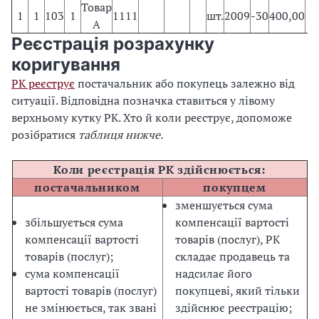
Товар
1
1
103
1
1111
шт.
2009
-30
400,00
А
Реєстрація розрахунку
коригування
РК реєструє
постачальник або покупець залежно від
ситуації. Відповідна позначка ставиться у лівому
верхньому кутку РК. Хто й коли реєструє, допоможе
розібратися
таблиця нижче.
Коли реєстрація РК здійснюється:
постачальником
покупцем
зменшується сума
збільшується сума
компенсації вартості
компенсації вартості
товарів (послуг), РК
товарів (послуг);
складає продавець та
сума компенсації
надсилає його
вартості товарів (послуг)
покупцеві, який тільки
не змінюється, так звані
здійснює реєстрацію;