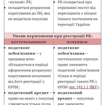
«нульові» РК;
РК складається при
складається розрахунок
отриманні послуг від
коригування до ПН, яка
нерезидента з місцем
не видається покупцю
їхнього постачання на
території України
Умови коригування при реєстрації РК:
постачальником
покупцем
податкове
податкове
зобов’язання
— у
зобов’язання
—
продавця воно
постачальник отримує
збільшується в періоді
право зменшити
оформлення розрахунку
податкові зобов’язання
коригування незалежно
тільки в періоді
від його реєстрації у
реєстрації такого РК у
ЄРПН;
ЄРПН (
пп. 192.1.1 ПКУ
);
податковий кредит
—
податковий
право на нього у покупця
кредит
— покупець
з’являється тільки після
має зменшити