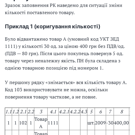
Зразок заповнення РК наведемо для ситуації зміни
кількості поставленого товару.
Приклад 1 (коригування кількості)
Було відвантажено товар А (умовний код УКТ ЗЕД
1111) у кількості 30 од. за ціною 400 грн без ПДВ/од.
(ПДВ — 80 грн). Після цього покупець повернув 5 од.
товару через неналежну якість. ПН була складена з
однією товарною позицією під номером 1.
У першому рядку «знімається» вся кількість товару А.
Код 103 використовувати не можна, оскільки
повернення товару часткове, а не повне.
1.1
1.2
2.1
2.2
3
4.1
4.2.1
4.2.2
4.3
5
6
7
8
9
1
Товар
1
1
102
1
1111
шт.
2009
-30
400,00
А
Товар