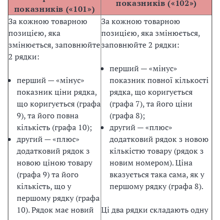
показників («102»)
показників («101»)
За кожною товарною
За кожною товарною
позицією, яка
позицією, яка змінюється,
змінюється, заповнюйте
заповнюйте 2 рядки:
2 рядки:
перший — «мінус»
перший — «мінус»
показник повної кількості
показник ціни рядка,
рядка, що коригується
що коригується (графа
(графа 7), та його ціни
9), та його повна
(графа 8);
кількість (графа 10);
другий — «плюс»
другий — «плюс»
додатковий рядок з новою
додатковий рядок з
кількістю товару (рядок з
новою ціною товару
новим номером). Ціна
(графа 9) та його
вказується така сама, як у
кількість, що у
першому рядку (графа 8).
першому рядку (графа
10). Рядок має новий
Ці два рядки складають одну