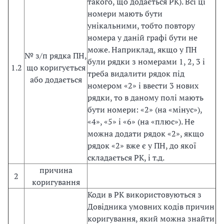
такого, що додається РК). Всі ці
номери мають бути
унікальними, тобто повтору
номера у даній графі бути не
може. Наприклад, якщо у ПН
№ з/п рядка ПН,
були рядки з номерами 1, 2, 3 і
1.2
що коригується
треба видалити рядок під
або додається
номером «2» і ввести 3 нових
рядки, то в даному полі мають
бути номери: «2» (на «мінус»),
«4», «5» і «6» (на «плюс»). Не
можна додати рядок «2», якщо
рядок «2» вже є у ПН, до якої
складається РК, і т.д.
причина
2
коригування
Коди в РК використовуються з
Довідника умовних кодів причин
коригування, який можна знайти