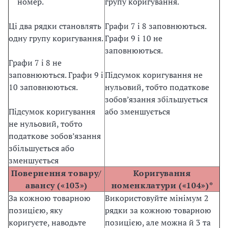
номер.
групу коригування.
Ці два рядки становлять
Графи 7 і 8 заповнюються.
одну групу коригування.
Графи 9 і 10 не
заповнюються.
Графи 7 і 8 не
заповнюються. Графи 9 і
Підсумок коригування не
10 заповнюються.
нульовий, тобто податкове
зобов’язання збільшується
Підсумок коригування
або зменшується
не нульовий, тобто
податкове зобов’язання
збільшується або
зменшується
Повернення товару/
Коригування
авансу («103»)
номенклатури («104»)*
За кожною товарною
Використовуйте мінімум 2
позицією, яку
рядки за кожною товарною
коригуєте, наводьте
позицією, але можна й 3 та