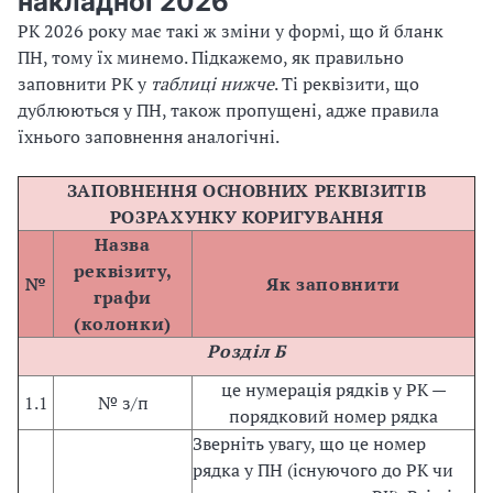
накладної 2026
РК 2026 року має такі ж зміни у формі, що й бланк
ПН, тому їх минемо. Підкажемо, як правильно
заповнити РК у
таблиці нижче
. Ті реквізити, що
дублюються у ПН, також пропущені, адже правила
їхнього заповнення аналогічні.
ЗАПОВНЕННЯ ОСНОВНИХ РЕКВІЗИТІВ
РОЗРАХУНКУ КОРИГУВАННЯ
Назва
реквізиту,
№
Як заповнити
графи
(колонки)
Розділ Б
це нумерація рядків у РК —
1.1
№ з/п
порядковий номер рядка
Зверніть увагу, що це номер
рядка у ПН (існуючого до РК чи