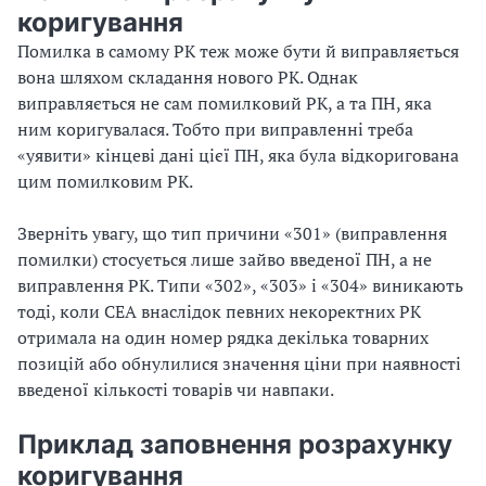
коригування
Помилка в самому РК теж може бути й виправляється
вона шляхом складання нового РК. Однак
виправляється не сам помилковий РК, а та ПН, яка
ним коригувалася. Тобто при виправленні треба
«уявити» кінцеві дані цієї ПН, яка була відкоригована
цим помилковим РК.
Зверніть увагу, що тип причини «301» (виправлення
помилки) стосується лише зайво введеної ПН, а не
виправлення РК. Типи «302», «303» і «304» виникають
тоді, коли СЕА внаслідок певних некоректних РК
отримала на один номер рядка декілька товарних
позицій або обнулилися значення ціни при наявності
введеної кількості товарів чи навпаки.
Приклад заповнення розрахунку
коригування