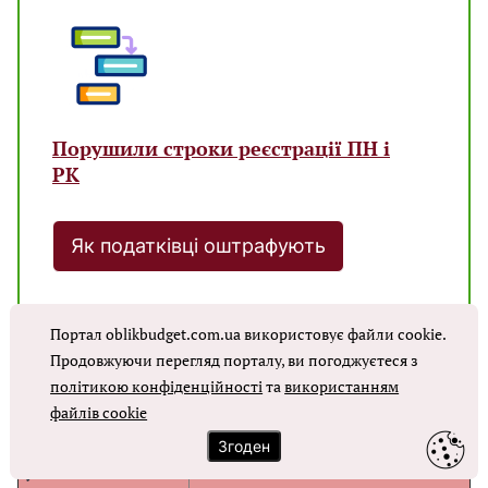
Порушили строки реєстрації ПН і
РК
Як податківці оштрафують
Портал oblikbudget.com.ua використовує файли cookie.
Строки реєстрації для РК ті ж, що й для ПН. Їх
Продовжуючи перегляд порталу, ви погоджуєтеся з
узагальнили у
таблиці нижче.
політикою конфіденційності
та
використанням
файлів cookie
СТРОКИ РЕЄСТРАЦІЇ ДЛЯ РК
Згоден
зміст
у звичайний час
тимчасові — з 08.02.2023