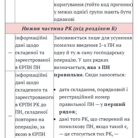
коригування (тобто код причини)
у межах однієї групи мають бути
однакові
Нижня частина РК (під розділом Б)
інформаційні
Заповнюється лише для усунення
дані щодо
помилки введення 2-х ПН на
—
складеної та
одну й ту ж саму господарську
зареєстрованої
операцію. У цих рядках
в ЄРПН ПН
визначається,
яка з ПН
правильна
. Сюди заносяться:
інформаційні
дані щодо
дата складання, порядковий і
складеного та
реєстраційний номер
зареєстрованого
правильної ПН — у
перший
в ЄРПН РК до
рядок
;
ПН, складеної
—
дані того РК, що створений на
повторно на
помилкову ПН, якщо такий є,
операцію, за
— це стосується тих РК, —
якою в ЄРПН