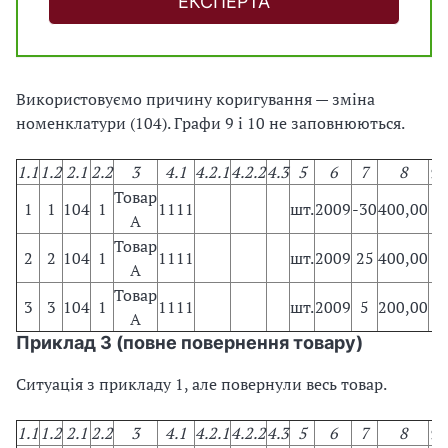
ЕКСПЕРТА
Використовуємо причину коригування — зміна
номенклатури (104). Графи 9 і 10 не заповнюються.
1.1
1.2
2.1
2.2
3
4.1
4.2.1
4.2.2
4.3
5
6
7
8
9
1
Товар
1
1
104
1
1111
шт.
2009
-30
400,00
А
Товар
2
2
104
1
1111
шт.
2009
25
400,00
А
Товар
3
3
104
1
1111
шт.
2009
5
200,00
А
Приклад 3 (повне повернення товару)
Ситуація з прикладу 1, але повернули весь товар.
1.1
1.2
2.1
2.2
3
4.1
4.2.1
4.2.2
4.3
5
6
7
8
9
1