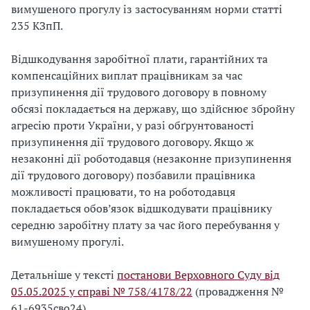
вимушеного прогулу із застосуванням норми статті
235 КЗпП.
Відшкодування заробітної плати, гарантійних та
компенсаційних виплат працівникам за час
призупинення дії трудового договору в повному
обсязі покладається на державу, що здійснює збройну
агресію проти України, у разі обґрунтованості
призупинення дії трудового договору. Якщо ж
незаконні дії роботодавця (незаконне призупинення
дії трудового договору) позбавили працівника
можливості працювати, то на роботодавця
покладається обов’язок відшкодувати працівнику
середню заробітну плату за час його перебування у
вимушеному прогулі.
Детальніше у тексті
постанови Верховного Суду від
05.05.2025 у справі № 758/4178/22
(провадження №
61-6935сво24).