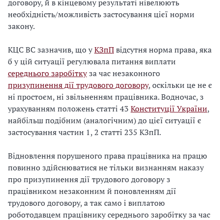
договору, й в кінцевому результаті нівелюють
необхідність/можливість застосування цієї норми
закону.
КЦС ВС зазначив, що у
КЗпП
відсутня норма права, яка
б у цій ситуації регулювала питання виплати
середнього заробітку
за час незаконного
призупинення дії трудового договору
, оскільки це не є
ні простоєм, ні звільненням працівника. Водночас, з
урахуванням положень статті 43
Конституції України
,
найбільш подібним (аналогічним) до цієї ситуації є
застосування частин 1, 2 статті 235 КЗпП.
Відновлення порушеного права працівника на працю
повинно здійснюватися не тільки визнанням наказу
про призупинення дії трудового договору з
працівником незаконним й поновленням дії
трудового договору, а так само і виплатою
роботодавцем працівнику середнього заробітку за час