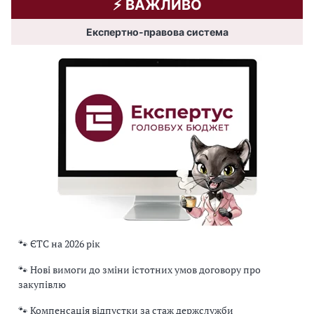
⚡️ ВАЖЛИВО
Експертно-правова система
🐾 ЄТС на 2026 рік
🐾 Нові вимоги до зміни істотних умов договору про
закупівлю
🐾 Компенсація відпустки за стаж держслужби