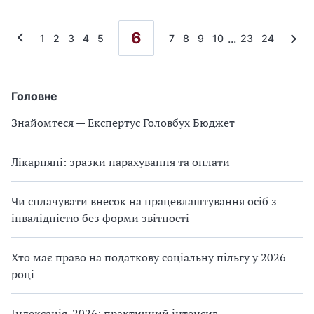
6
...
1
2
3
4
5
7
8
9
10
23
24
Головне
Знайомтеся — Експертус Головбух Бюджет
Лікарняні: зразки нарахування та оплати
Чи сплачувати внесок на працевлаштування осіб з
інвалідністю без форми звітності
Хто має право на податкову соціальну пільгу у 2026
році
Індексація-2026: практичний інтенсив