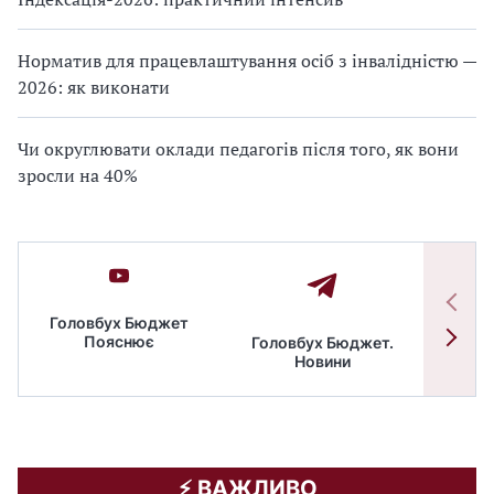
Норматив для працевлаштування осіб з інвалідністю —
2026: як виконати
Чи округлювати оклади педагогів після того, як вони
зросли на 40%
Головбух Бюджет
Пояснює
Головбух Бюджет.
Спільн
Новини
бюдже
⚡️ ВАЖЛИВО