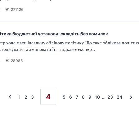
6
271126
ітика бюджетної установи: складіть без помилок
ер хоче мати ідеальну облікову політику. Що таке облікова політика
погоджувати та змінювати її — підкаже експерт.
6
28985
4
...
1
2
3
5
6
7
8
9
10
23
24