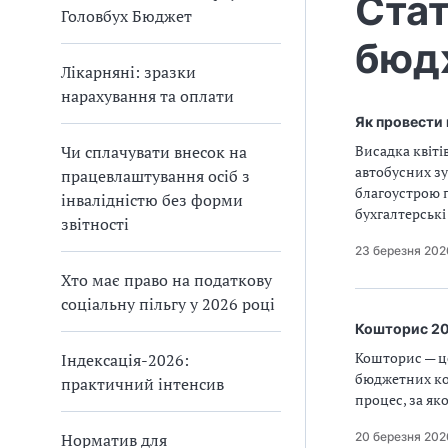
Стат
Головбух Бюджет
бюдж
Лікарняні: зразки
нарахування та оплати
Як провести 
Чи сплачувати внесок на
Висадка квіті
автобусних зу
працевлаштування осіб з
благоустрою п
інвалідністю без форми
бухгалтерські
звітності
23 березня 202
Хто має право на податкову
соціальну пільгу у 2026 році
Кошторис 202
Кошторис — ц
Індексація-2026:
бюджетних ко
практичний інтенсив
процес, за як
20 березня 202
Норматив для