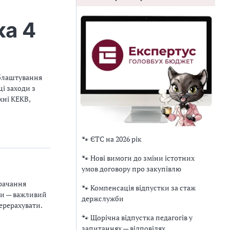
ка 4
 облаштування
ці заходи з
хні КЕКВ,
🐾 ЄТС на 2026 рік
🐾 Нові вимоги до зміни істотних
умов договору про закупівлю
рачання
🐾 Компенсація відпустки за стаж
ви — важливий
держслужби
ерерахувати.
🐾 Щорічна відпустка педагогів у
запитаннях — відповідях