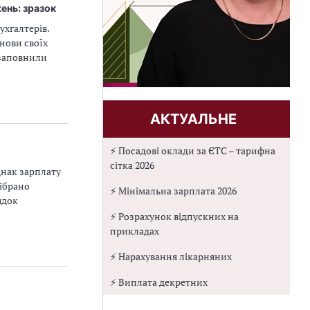
ень: зразок
хгалтерів.
нови своїх
 заповнили
АКТУАЛЬНЕ
⚡ Посадові оклади за ЄТС – тарифна
сітка 2026
днак зарплату
зібрано
⚡ Мінімальна зарплата 2026
ядок
⚡ Розрахунок відпускних на
прикладах
⚡ Нарахування лікарняних
⚡ Виплата декретних