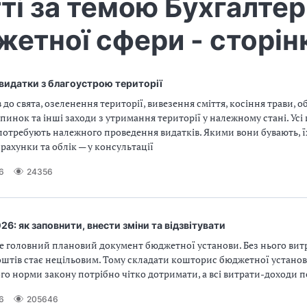
ті за темою Бухгалтер
етної сфери - сторін
видатки з благоустрою території
в до свята, озеленення території, вивезення сміття, косіння трави,
пинок та інші заходи з утримання території у належному стані. Усі 
отребують належного проведення видатків. Якими вони бувають, ї
 рахунки та облік — у консультації
6
24356
6: як заповнити, внести зміни та відзвітувати
е головний плановий документ бюджетної установи. Без нього вит
штів стає нецільовим. Тому складати кошторис бюджетної устано
ого норми закону потрібно чітко дотримати, а всі витрати-доходи п
6
205646