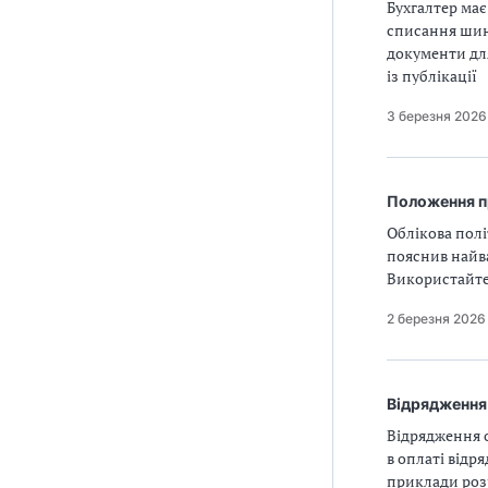
Бухгалтер має
списання шин 
документи для
із публікації
3 березня 2026
Положення п
Облікова полі
пояснив найва
Використайте 
2 березня 2026
Відрядження 
Відрядження о
в оплаті відр
приклади розр