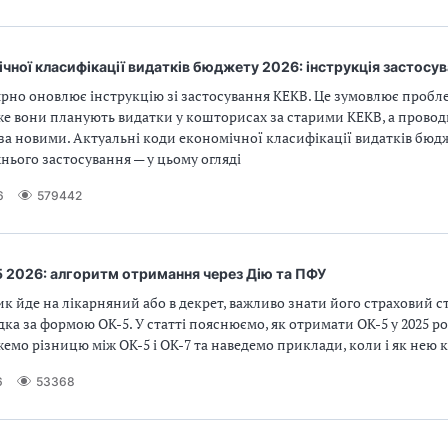
чної класифікації видатків бюджету 2026: інструкція застосу
рно оновлює інструкцію зі застосування КЕКВ. Це зумовлює пробл
же вони планують видатки у кошторисах за старими КЕКВ, а провод
за новими. Актуальні коди економічної класифікації видатків бюд
їхнього застосування — у цьому огляді
6
579442
5 2026: алгоритм отримання через Дію та ПФУ
к йде на лікарняний або в декрет, важливо знати його страховий с
дка за формою ОК-5. У статті пояснюємо, як отримати ОК-5 у 2025 ро
емо різницю між ОК-5 і ОК-7 та наведемо приклади, коли і як нею 
6
53368