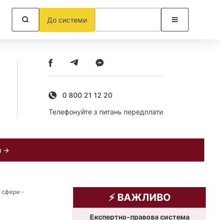
До системи
0 800 21 12 20
Телефонуйте з питань передплати
и →
 сфери -
⚡️ ВАЖЛИВО
Експертно-правова система