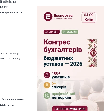
й облік та
а які
 — дізнаєтеся
татті експерт
ву політику.
 Останні зміни
джень та