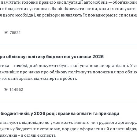
 пам’ятати головне правило експлуатації автомобілів — обов’язкови
в бюджетних установах. Як обліковувати шини, коли їх списувати т
 цього необхідні, як ревізори виявляють їх понаднормове списання
75522
ро облікову політику бюджетної установи 2026
тика — необхідний документ будь-якої установи чи організації. У с
жливіше про наказ про облікову політику та положення про обліко
готовий зразок від експерта в роботі.
144952
бюджетників у 2026 році: правила оплати та приклади
плачують відповідно до умов колективного чи трудового договору.
яджень у бюджетних установах, порядок оформлення й оплати відря
ахунків – в огляді експерта