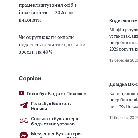
працевлаштування осіб з
інвалідністю — 2026: як
виконати
Коди економі
Мінфін регуля
установах, ад
Чи округлювати оклади
потрібно вже 
педагогів після того, як вони
2026 року та 
зросли на 40%
12 березня 202
Сервіси
Довідка ОК-
Коли працівни
Головбух Бюджет Пояснює
потрібна дові
Головбух Бюджет.
чи ПФУ. Покаж
Новини
11 березня 202
Спільнота бухгалтерів
бюджетних установ
Messenger Бухгалтерія