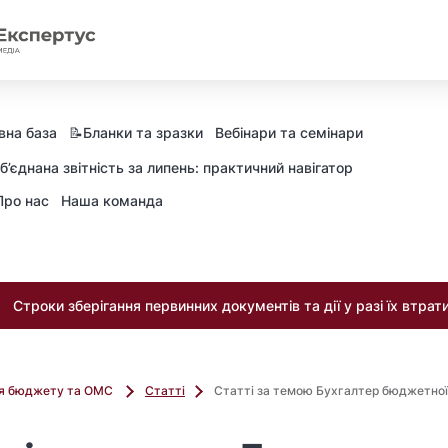
вна база
📝Бланки та зразки
Вебінари та семінари
б’єднана звітність за липень: практичний навігатор
Про нас
Наша команда
Строки зберігання первинних документів та дії у разі їх втрат
ля бюджету та ОМС
Статті
Статті за темою Бухгалтер бюджетної