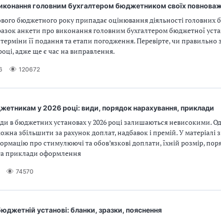
виконання головним бухгалтером бюджетником своїх повноваж
вого бюджетного року припадає оцінювання діяльності головних бу
разок анкети про виконання головним бухгалтером бюджетної уста
терміни її подання та етапи погодження. Перевірте, чи правильно
 році, адже ще є час на виправлення.
6
120672
етникам у 2026 році: види, порядок нарахування, приклади
ди в бюджетних установах у 2026 році залишаються невисокими. О
ожна збільшити за рахунок доплат, надбавок і премій. У матеріалі 
ормацію про стимулюючі та обов’язкові доплати, їхній розмір, пор
та приклади оформлення
74570
бюджетній установі: бланки, зразки, пояснення