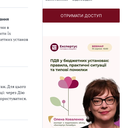
ОТРИМАТИ ДОСТУП
вання
еми в
ити їх
жетних установ
таж. Для цього
ці: через Дію
користуватися.