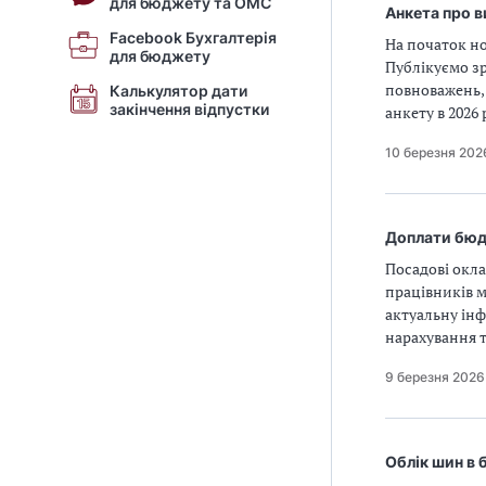
для бюджету та ОМС
Анкета про 
Facebook Бухгалтерія
На початок но
для бюджету
Публікуємо з
повноважень, 
Калькулятор дати
закінчення відпустки
анкету в 2026
10 березня 202
Доплати бюдж
Посадові окла
працівників м
актуальну інф
нарахування 
9 березня 2026
Облік шин в 