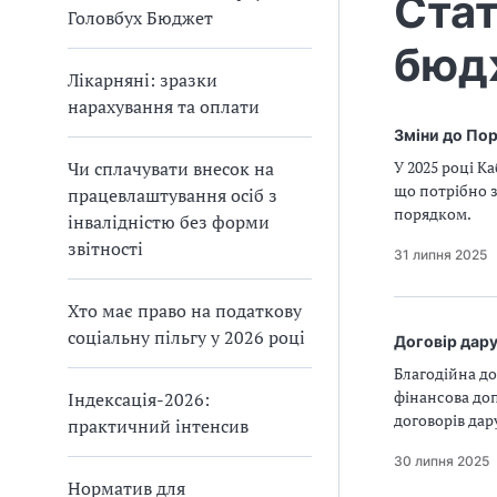
Стат
Головбух Бюджет
бюдж
Лікарняні: зразки
нарахування та оплати
Зміни до Пор
Чи сплачувати внесок на
У 2025 році К
що потрібно з
працевлаштування осіб з
порядком.
інвалідністю без форми
звітності
31 липня 2025
Хто має право на податкову
соціальну пільгу у 2026 році
Договір дару
Благодійна до
фінансова доп
Індексація-2026:
договорів дар
практичний інтенсив
30 липня 2025
Норматив для