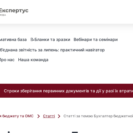
мативна база
📝Бланки та зразки
Вебінари та семінари
б’єднана звітність за липень: практичний навігатор
Про нас
Наша команда
Строки зберігання первинних документів та дії у разі їх втрат
ля бюджету та ОМС
Статті
Статті за темою Бухгалтер бюджетної