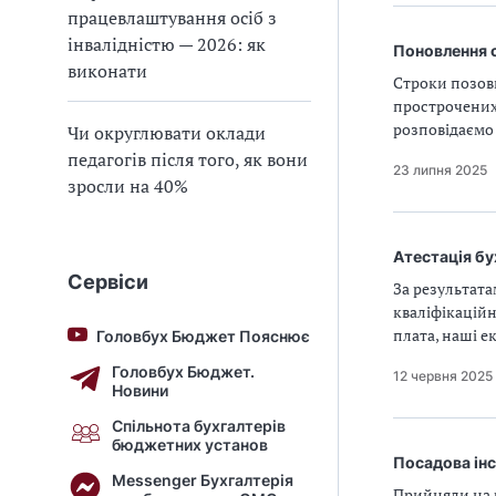
працевлаштування осіб з
інвалідністю — 2026: як
Поновлення с
виконати
Строки позов
прострочених 
розповідаємо 
Чи округлювати оклади
педагогів після того, як вони
23 липня 2025
зросли на 40%
Атестація б
Сервіси
За результата
кваліфікаційн
плата, наші е
Головбух Бюджет Пояснює
Головбух Бюджет.
12 червня 2025
Новини
Спільнота бухгалтерів
бюджетних установ
Посадова ін
Messenger Бухгалтерія
Прийняли на 