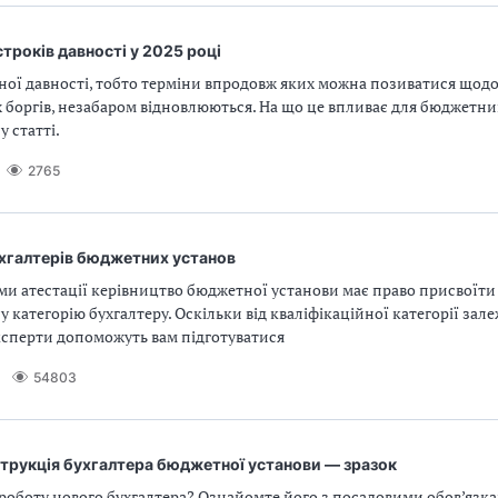
троків давності у 2025 році
ної давності, тобто терміни впродовж яких можна позиватися щодо
боргів, незабаром відновлюються. На що це впливає для бюджетни
у статті.
2765
ухгалтерів бюджетних установ
ми атестації керівництво бюджетної установи має право присвоїти
у категорію бухгалтеру. Оскільки від кваліфікаційної категорії зал
ксперти допоможуть вам підготуватися
54803
струкція бухгалтера бюджетної установи — зразок
роботу нового бухгалтера? Ознайомте його з посадовими обов’язка