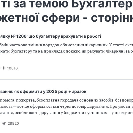
ті за темою Бухгалтер
етної сфери - сторін
ядку № 1266: що бухгалтеру врахувати в роботі
абмін частково змінив порядок обчислення лікарняних. У статті екс
нати бухгалтеру та на прикладах покаже, як рахувати лікарняні за
10816
вання: як оформити у 2025 році + зразок
помога, пожертва, безоплатна передача основних засобів, безпово
омога — все це оформлюється через договір дарування. Про умови
ування, особливості дарування у бюджетних установах — у цьому ог
28820