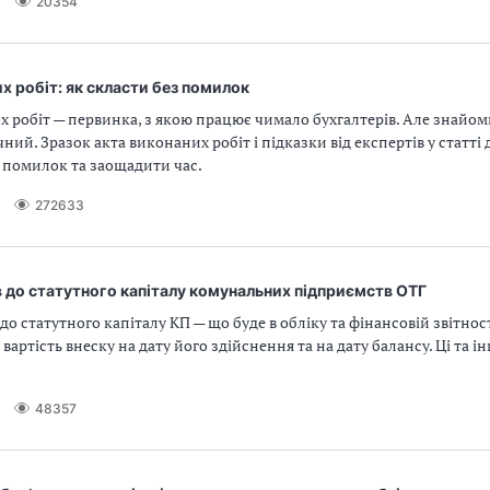
20354
х робіт: як скласти без помилок
 робіт — первинка, з якою працює чимало бухгалтерів. Але знайом
ний. Зразок акта виконаних робіт і підказки від експертів у статт
 помилок та заощадити час.
272633
в до статутного капіталу комунальних підприємств ОТГ
до статутного капіталу КП — що буде в обліку та фінансовій звітност
вартість внеску на дату його здійснення та на дату балансу. Ці та і
48357