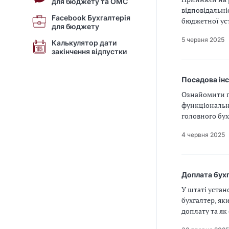
для бюджету та ОМС
відповідальні
Facebook Бухгалтерія
бюджетної ус
для бюджету
5 червня 2025
Калькулятор дати
закінчення відпустки
Посадова інс
Ознайомити пр
функціональн
головного бух
4 червня 2025
Доплата бухг
У штаті устан
бухгалтер, як
доплату та я