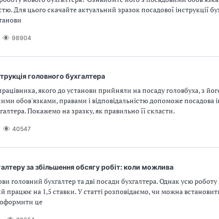
стю. Для цього скачайте актуальний зразок посадової інструкції бу
танови
98904
трукція головного бухгалтера
ацівника, якого до установи прийняли на посаду головбуха, з йог
ими обов'язками, правами і відповідальністю допоможе посадова і
галтера. Покажемо на зразку, як правильно її скласти.
40547
алтеру за збільшення обсягу робіт: коли можлива
ови головний бухгалтер та дві посади бухгалтера. Однак усю робот
ий працює на 1,5 ставки. У статті розповідаємо, чи можна встанови
к оформити це