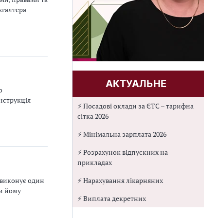
хгалтера
АКТУАЛЬНЕ
о
нструкція
⚡ Посадові оклади за ЄТС – тарифна
сітка 2026
⚡ Мінімальна зарплата 2026
⚡ Розрахунок відпускних на
прикладах
у виконує один
⚡ Нарахування лікарняних
ти йому
⚡ Виплата декретних