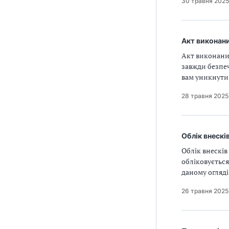
30 травня 2025
Акт виконани
Акт виконаних
завжди безпеч
вам уникнути
28 травня 2025
Облік внескі
Облік внесків 
обліковується 
даному огляді
26 травня 2025