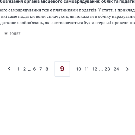
бов’язання органів місцевого самоврядування: облік та податк
ого самоврядування теж є платниками податків. У статті з прикла
 які саме податки вони сплачують, як показати в обліку нарахуванн
аткових зобов’язань, які застосовуються бухгалтерські проведенн
10657
9
...
...
1
2
6
7
8
10
11
12
23
24