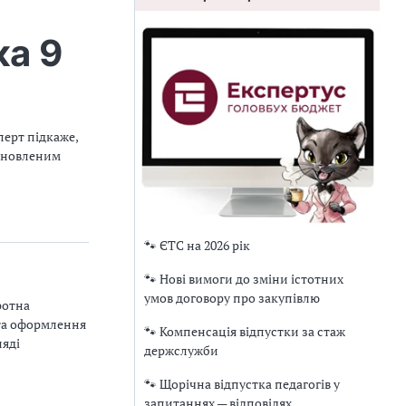
ка 9
перт підкаже,
 оновленим
🐾 ЄТС на 2026 рік
🐾 Нові вимоги до зміни істотних
умов договору про закупівлю
ротна
 та оформлення
🐾 Компенсація відпустки за стаж
ляді
держслужби
🐾 Щорічна відпустка педагогів у
запитаннях — відповідях