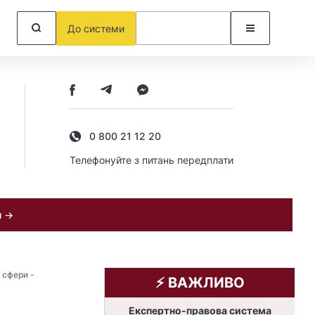
До системи
0 800 21 12 20
Телефонуйте з питань передплати
и →
 сфери -
⚡️ ВАЖЛИВО
Експертно-правова система