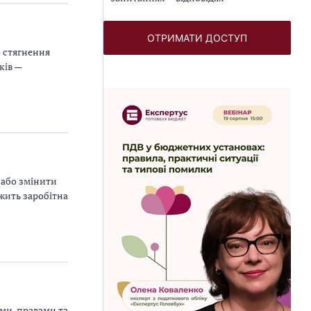
ОТРИМАТИ ДОСТУП
 стягнення
ків —
 або змінити
ежить заробітна
ми, правами та