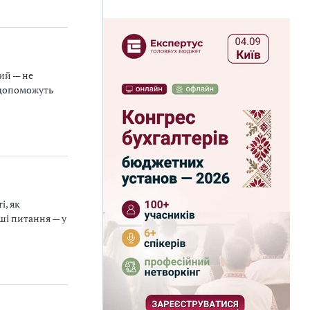
ий — не
і допоможуть
і, як
нші питання — у