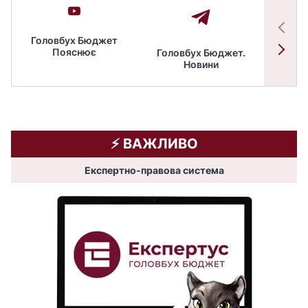
Головбух Бюджет
Пояснює
Головбух Бюджет.
Спільн
Новини
бюдже
⚡️ ВАЖЛИВО
Експертно-правова система