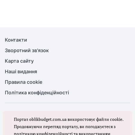
Контакти
Зворотний зв'язок
Карта сайту
Наші видання
Правила cookie
Політика конфіденційності
© Бухгалтерія для бюджету та ОМС, 2026. Усі права захищено
Портал oblikbudget.com.ua використовує файли cookie.
Повне або часткове копіювання будь-яких матеріалів порталу,
цитування, публікація їх анотованих оглядів допускаються лише з
Продовжуючи перегляд порталу, ви погоджуєтеся з
письмового дозволу редакції порталу
політикою конфіденційності
та
використанням