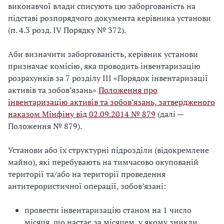
виконавчої влади списують цю заборгованість на
підставі розпорядчого документа керівника установи
(п. 4.3 розд. IV Порядку № 372).
Аби визначити заборгованість, керівник установи
призначає комісію, яка проводить інвентаризацію
розрахунків за 7 розділу III «Порядок інвентаризації
активів та зобов’язань»
Положення про
інвентаризацію активів та зобов’язань, затвердженого
наказом Мінфіну від 02.09.2014 № 879
(далі —
Положення № 879).
Установи або їх структурні підрозділи (відокремлене
майно), які перебувають на тимчасово окупованій
території та/або на території проведення
антитерористичної операції, зобов’язані:
провести інвентаризацію станом на 1 число
місяця, що настає за місяцем, у якому зникли