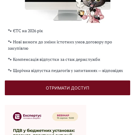
🐾 ЄТС на 2026 рік
🐾 Нові вимоги до зміни істотних умов договору про
закупівлю
🐾 Компенсація відпустки за стаж держслужби
🐾 Щорічна відпустка педагогів у запитаннях — відповідях
ОТРИМАТИ ДОСТУП