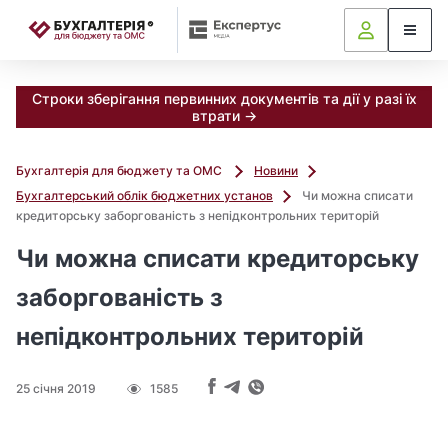
📝
Строки зберігання первинних документів та дії у разі їх
втрати →
Бухгалтерія для бюджету та ОМС
Новини
Бухгалтерський облік бюджетних установ
Чи можна списати
кредиторську заборгованість з непідконтрольних територій
Чи можна списати кредиторську
заборгованість з
непідконтрольних територій
25 січня 2019
1585