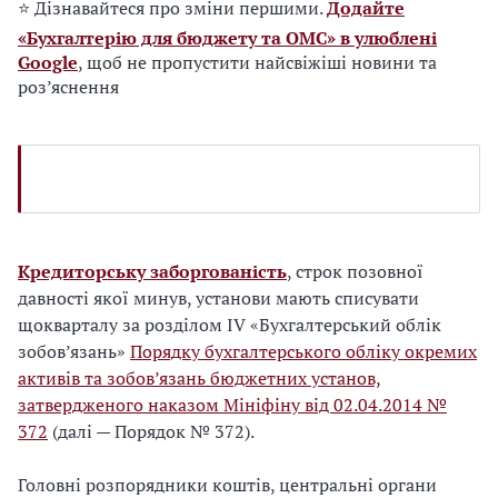
⭐ Дізнавайтеся про зміни першими.
Додайте
«Бухгалтерію для бюджету та ОМС» в улюблені
Google
, щоб не пропустити найсвіжіші новини та
роз’яснення
Кредиторську заборгованість
, строк позовної
давності якої минув, установи мають списувати
щокварталу за розділом IV «Бухгалтерський облік
зобов’язань»
Порядку бухгалтерського обліку окремих
активів та зобов’язань бюджетних установ,
затвердженого наказом Мініфіну від 02.04.2014 №
372
(далі — Порядок № 372).
Головні розпорядники коштів, центральні органи