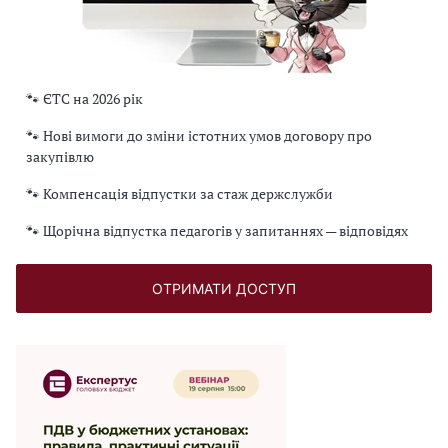
🐾 ЄТС на 2026 рік
🐾 Нові вимоги до зміни істотних умов договору про
закупівлю
🐾 Компенсація відпустки за стаж держслужби
🐾 Щорічна відпустка педагогів у запитаннях — відповідях
ОТРИМАТИ ДОСТУП