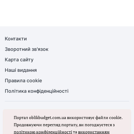
Контакти
Зворотний зв'язок
Карта сайту
Наші видання
Правила cookie
Політика конфіденційності
© Бухгалтерія для бюджету та ОМС, 2026. Усі права захищено
Портал oblikbudget.com.ua використовує файли cookie.
Повне або часткове копіювання будь-яких матеріалів порталу,
цитування, публікація їх анотованих оглядів допускаються лише з
Продовжуючи перегляд порталу, ви погоджуєтеся з
письмового дозволу редакції порталу
політикою конфіденційності
та
використанням