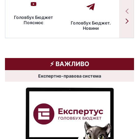
Головбух Бюджет
Пояснює
Головбух Бюджет.
Спільн
Новини
бюдже
⚡️ ВАЖЛИВО
Експертно-правова система