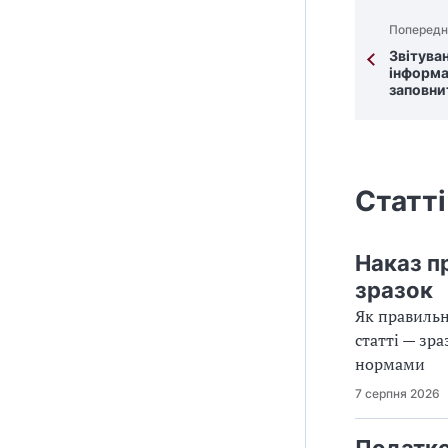
Попередн
Звітува
інформат
заповни
Статті
Наказ п
зразок
Як правильн
статті — зр
нормами
7 серпня 2026
Податко