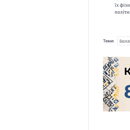
їх фіз
політи
Теми:
Бюдже