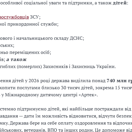
особливої соціальної уваги та підтримки, а також
дітей
:
вослужбовців
ЗСУ;
ної прикордонної служби;
дового і начальницького складу ДСНС;
ських;
ньо переміщених осіб;
ів;
а також
агиблих (померлих) Захисників і Захисниць України.
ення дітей у 2026 році держава виділила понад
740 млн г
хопити послугами близько 30 тисяч дітей, зокрема 15 тися
 у Міжнародному дитячому центрі «Артек».
стемно підтримуємо дітей, які найбільше постраждали від 
авдання — дати їм можливість відновитися, відчути безпек
мку. Держава бере на себе оплату оздоровлення та відпочи
військових, ветеранів, ВПО та інших родин. Це допоможе в