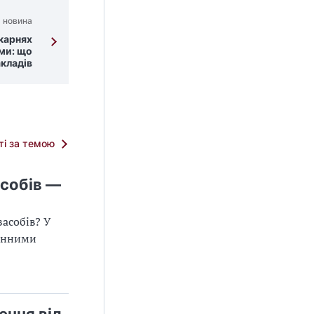
 новина
ікарнях
ми: що
акладів
тті за темою
асобів —
асобів? У
чинними
ення від