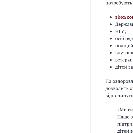
потребують 
військо
Держав
НГУ;
осіб ря
поліцей
внутріш
ветеран
дітей з
На оздоровл
дозволить о
відпочинуть
«Ми си
Наше з
підтри
дітей 