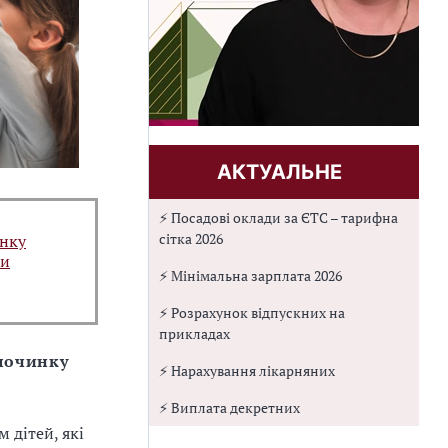
АКТУАЛЬНЕ
⚡ Посадові оклади за ЄТС – тарифна
сітка 2026
инку
ки
⚡ Мінімальна зарплата 2026
⚡ Розрахунок відпускних на
прикладах
починку
⚡ Нарахування лікарняних
⚡ Виплата декретних
 дітей, які