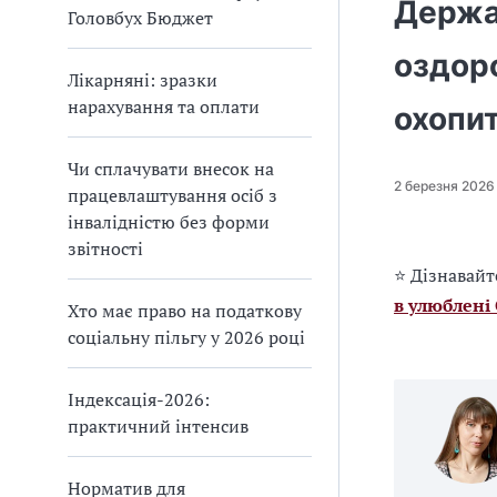
Держа
Головбух Бюджет
оздоро
Лікарняні: зразки
нарахування та оплати
охопи
Чи сплачувати внесок на
2 березня 2026
працевлаштування осіб з
інвалідністю без форми
звітності
⭐ Дізнавайт
в улюблені
Хто має право на податкову
соціальну пільгу у 2026 році
Індексація-2026:
практичний інтенсив
Норматив для