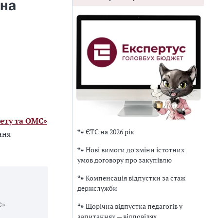
 на
ету та ОМС»
🐾 ЄТС на 2026 рік
ння
🐾 Нові вимоги до зміни істотних
умов договору про закупівлю
🐾 Компенсація відпустки за стаж
держслужби
С»
🐾 Щорічна відпустка педагогів у
запитаннях — відповідях