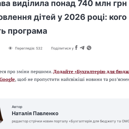
ва виділила понад 740 млн грн
влення дітей у 2026 році: кого
ть програма
Переглядів:
532
Поділитися у
еся про зміни першими.
Додайте «Бухгалтерію для бюдж
 Google
, щоб не пропустити найсвіжіші новини та роз’ясне
Автор
Наталія Павленко
редактор стрічки новин порталу «Бухгалтерія для бюджету та ОМ