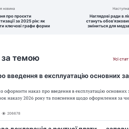
я новина
Наступна
ння про проєкти
Наглядові ради в л
изації за 2025 рік: як
стануть обов’язкови
ти ключові графи форми
зміниться для медз
 за темою
Усі ста
ро введення в експлуатацію основних з
о оформити наказ про введення в експлуатацію основних з
азок наказу 2026 року та пояснення щодо оформлення за 
206678
ва декларація з рентної плати — заповн