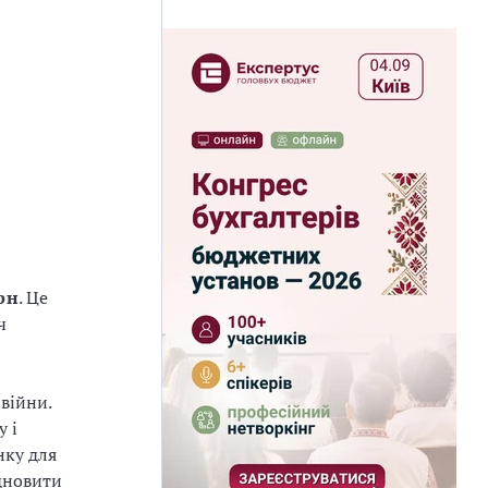
рн
. Це
ч
війни.
у і
нку для
ідновити