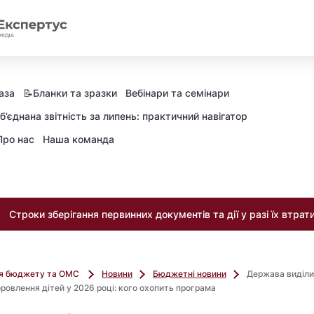
аза
📝Бланки та зразки
Вебінари та семінари
б’єднана звітність за липень: практичний навігатор
Про нас
Наша команда
Строки зберігання первинних документів та дії у разі їх втрат
ля бюджету та ОМС
Новини
Бюджетні новини
Держава виділи
оровлення дітей у 2026 році: кого охопить програма