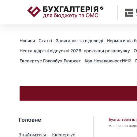
📝
Новини
Статті
Запитання та відповіді
Нормативна б
Нестандартні відпускні 2026: приклади розрахунку
О
Експертус Головбух Бюджет
Код Незалежності💙💛
Головне
Бухгалтерія д
млн грн на озд
Знайомтеся — Експертус