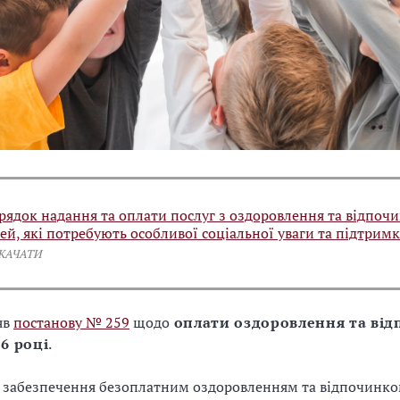
рядок надання та оплати послуг з оздоровлення та відпоч
тей, які потребують особливої соціальної уваги та підтрим
СКАЧАТИ
яв
постанову № 259
щодо
оплати оздоровлення та від
26 році
.
 забезпечення безоплатним оздоровленням та відпочинком