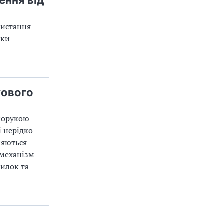
ристання
нки
кового
апорукою
і нерідко
ляються
 механізм
милок та