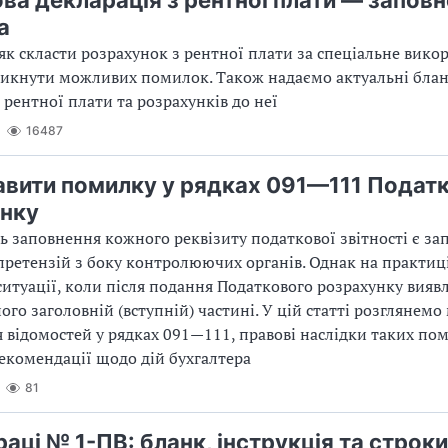
а
як скласти розрахунок з рентної плати за спеціальне вико
никнути можливих помилок. Також надаємо актуальні бла
 рентної плати та розрахунків до неї
16487
авити помилку у рядках 091—111 Подат
нку
ь заповнення кожного реквізиту податкової звітності є з
 претензій з боку контролюючих органів. Однак на практиц
итуації, коли після подання Податкового розрахунку вияв
ого заголовній (вступній) частині. У цій статті розглянемо
 відомостей у рядках 091—111, правові наслідки таких по
екомендації щодо дій бухгалтера
81
праці № 1-ПВ: бланк, інструкція та строки