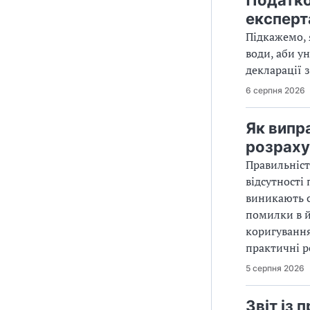
експерт
Підкажемо, 
води, аби у
декларації з
6 серпня 2026
Як випр
розраху
Правильніст
відсутності
виникають с
помилки в й
коригування
практичні р
5 серпня 2026
Звіт із 