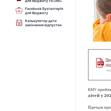
для бюджету та ОМС
Facebook Бухгалтерія
для бюджету
Калькулятор дати
закінчення відпустки
По
ді
↪️
КМУ прийн
дітей у 20
Йдеться про