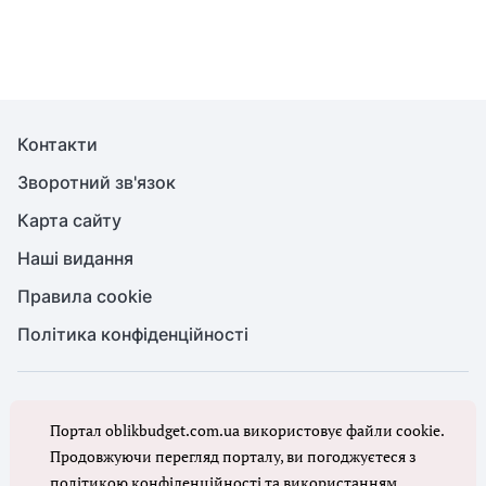
Контакти
Зворотний зв'язок
Карта сайту
Наші видання
Правила cookie
Політика конфіденційності
© Бухгалтерія для бюджету та ОМС, 2026. Усі права захищено
Портал oblikbudget.com.ua використовує файли cookie.
Повне або часткове копіювання будь-яких матеріалів порталу,
цитування, публікація їх анотованих оглядів допускаються лише з
Продовжуючи перегляд порталу, ви погоджуєтеся з
письмового дозволу редакції порталу
політикою конфіденційності
та
використанням