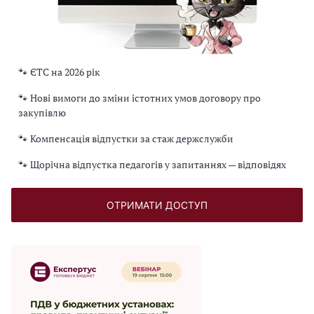
🐾 ЄТС на 2026 рік
🐾 Нові вимоги до зміни істотних умов договору про
закупівлю
🐾 Компенсація відпустки за стаж держслужби
🐾 Щорічна відпустка педагогів у запитаннях — відповідях
ОТРИМАТИ ДОСТУП