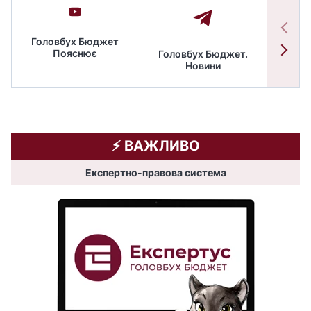
Головбух Бюджет
Пояснює
Головбух Бюджет.
Спільн
Новини
бюдже
⚡️ ВАЖЛИВО
Експертно-правова система