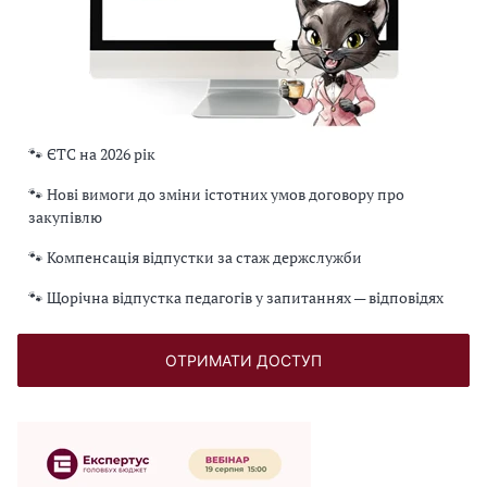
🐾 ЄТС на 2026 рік
🐾 Нові вимоги до зміни істотних умов договору про
закупівлю
🐾 Компенсація відпустки за стаж держслужби
🐾 Щорічна відпустка педагогів у запитаннях — відповідях
ОТРИМАТИ ДОСТУП