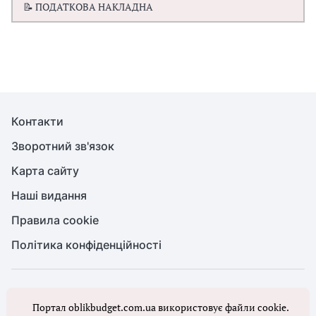
📝 ПОДАТКОВА НАКЛАДНА
Контакти
Зворотний зв'язок
Карта сайту
Наші видання
Правила cookie
Політика конфіденційності
© Бухгалтерія для бюджету та ОМС, 2026. Усі права захищено
Портал oblikbudget.com.ua використовує файли cookie.
Повне або часткове копіювання будь-яких матеріалів порталу,