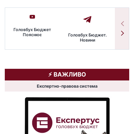
Головбух Бюджет
Пояснює
Головбух Бюджет.
Спільн
Новини
бюдже
⚡️ ВАЖЛИВО
Експертно-правова система