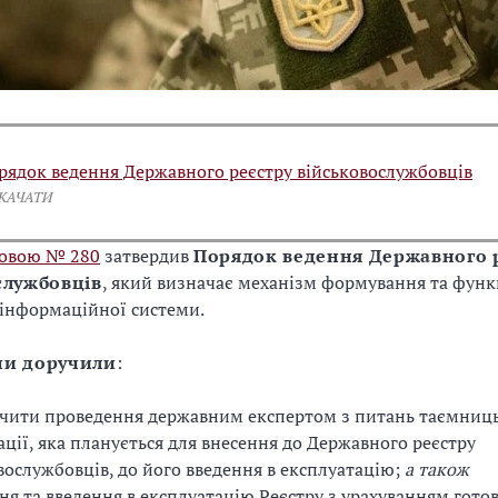
рядок ведення Державного реєстру військовослужбовців
СКАЧАТИ
овою № 280
затвердив
Порядок ведення Державного 
службовців
, який визначає механізм формування та фун
 інформаційної системи.
ни доручили
:
чити проведення державним експертом з питань таємниц
ції, яка планується для внесення до Державного реєстру
вослужбовців, до його введення в експлуатацію;
а також
ня та введення в експлуатацію Реєстру з урахуванням готов