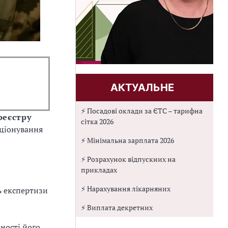
АКТУАЛЬНЕ
⚡ Посадові оклади за ЄТС – тарифна
реєстру
сітка 2026
кціонування
⚡ Мінімальна зарплата 2026
⚡ Розрахунок відпускних на
прикладах
⚡ Нарахування лікарняних
ь експертизи
⚡ Виплата декретних
ності його