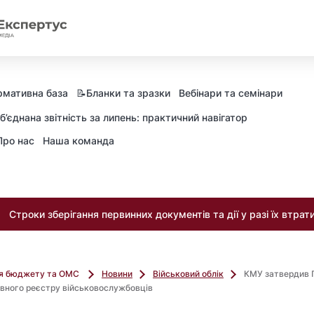
рмативна база
📝Бланки та зразки
Вебінари та семінари
б’єднана звітність за липень: практичний навігатор
Про нас
Наша команда
Строки зберігання первинних документів та дії у разі їх втрат
ля бюджету та ОМС
Новини
Військовий облік
КМУ затвердив 
вного реєстру військовослужбовців