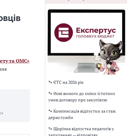
овців
ету та ОМС»
ння
🐾 ЄТС на 2026 рік
🐾 Нові вимоги до зміни істотних
умов договору про закупівлю
🐾 Компенсація відпустки за стаж
С»
держслужби
🐾 Щорічна відпустка педагогів у
запитаннях — відповідях