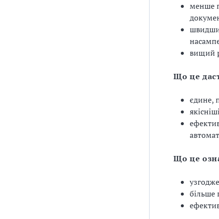
менше п
докумен
швидший
насампе
вищий р
Що це дас
єдине, 
якісніш
ефектив
автомат
Що це озн
узгодже
більше 
ефектив