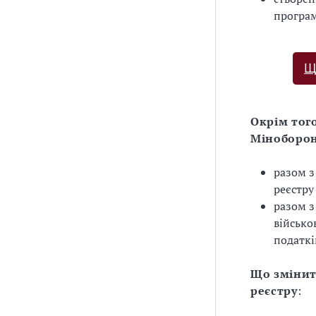
програм
Щ
Окрім тог
Міноборон
разом з
реєстру
разом з
військо
податкі
Що змінит
реєстру
: