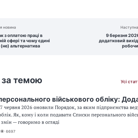
я новина
Наступна
к з оплатою праці в
9 березня 202
ій сфері та чому єдині
додатковий вихід
 (не) альтернатива
робочи
 за темою
Усі ста
персонального військового обліку: Дод
27 червня 2026 оновили Порядок, за яким підприємства вед
облік. Як, кому і коли подавати Списки персонального війс
 змін — говоримо в огляді
6697