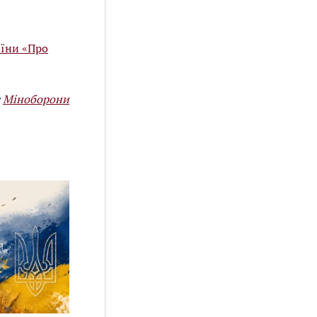
аїни «Про
т
Міноборони