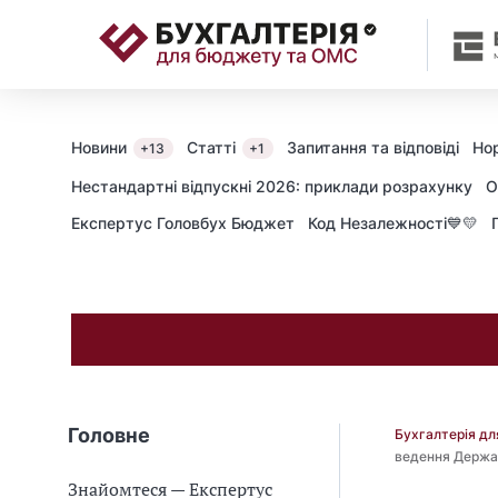
📝
Новини
Статті
Запитання та відповіді
Но
+13
+1
Нестандартні відпускні 2026: приклади розрахунку
О
Експертус Головбух Бюджет
Код Незалежності💙💛
Головне
Бухгалтерія д
ведення Держа
Знайомтеся — Експертус