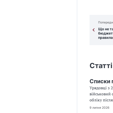
Попередн
Що не та
бюджетн
правила
Статті
Списки 
Урядовці з 
військовий 
обліку після
9 липня 2026