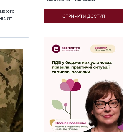
авного
ОТРИМАТИ ДОСТУП
нова №