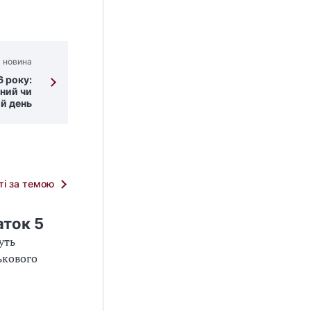
 новина
6 року:
ний чи
й день
тті за темою
аток 5
уть
ькового