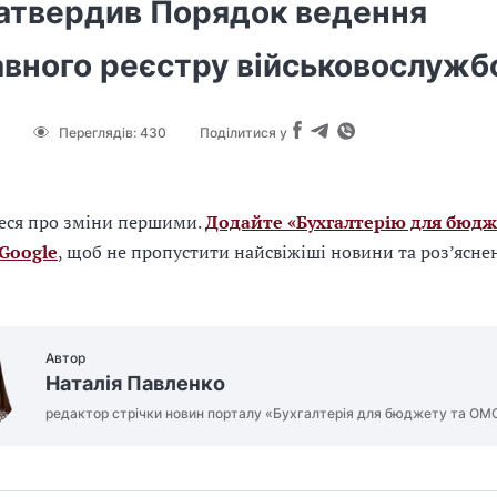
атвердив Порядок ведення
вного реєстру військовослужб
Переглядів:
430
Поділитися у
еся про зміни першими.
Додайте «Бухгалтерію для бюдж
 Google
, щоб не пропустити найсвіжіші новини та роз’ясне
Автор
Наталія Павленко
редактор стрічки новин порталу «Бухгалтерія для бюджету та ОМ