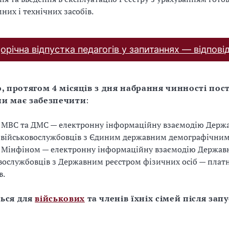
них і технічних засобів.
орічна відпустка педагогів у запитаннях — відпові
о, протягом 4 місяців з дня набрання чинності пос
и має забезпечити
:
 МВС та ДМС — електронну інформаційну взаємодію Держ
 військовослужбовців з Єдиним державним демографічним
 Мінфіном — електронну інформаційну взаємодію Державн
вослужбовців з Державним реєстром фізичних осіб — плат
в.
ься для
військових
та членів їхніх сімей після зап