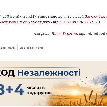
 280 прийнята КМУ відповідно до ч. 20 ст. 251
Закону Укр
обов’язок і військову службу» від 25.03.1992 № 2232-XII
.
Джерело:
Голос України
, офіційний сай
ковий облік
Бюджетні новини