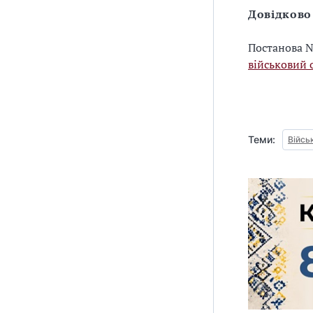
Довідково
Постанова №
військовий 
Теми:
Війсь