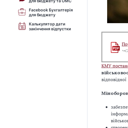
для бюджету та ОМС
Facebook Бухгалтерія
для бюджету
Калькулятор дати
закінчення відпустки
По
↪️
КМУ постан
військово
відповідної
Міноборо
забезпе
інформа
військо
створен