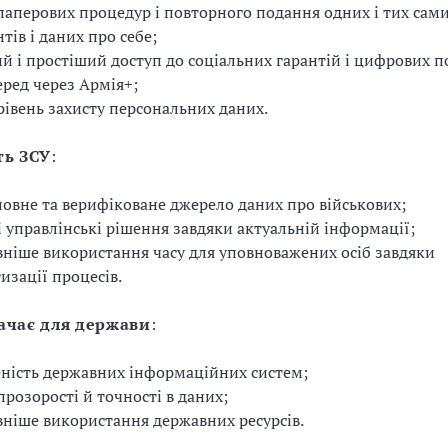
аперових процедур і повторного подання одних і тих сам
тів і даних про себе;
 і простіший доступ до соціальних гарантій і цифрових по
ред через Армія+;
івень захисту персональних даних.
ть ЗСУ
:
повне та верифіковане джерело даних про військових;
і управлінські рішення завдяки актуальній інформації;
ніше використання часу для уповноважених осіб завдяки
изації процесів.
ачає для держави
:
ність державних інформаційних систем;
прозорості й точності в даних;
ніше використання державних ресурсів.