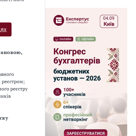
дях
тановою,
авного
 реєстром;
ого реєстру
ників
уску