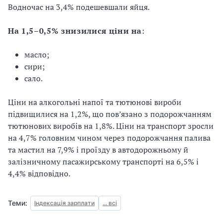
Водночас на 3,4% подешевшали яйця.
На 1,5–0,5% знизилися ціни на
:
масло;
сири;
сало.
Ціни на алкогольні напої та тютюнові вироби
підвищилися на 1,2%, що пов’язано з подорожчанням
тютюнових виробів на 1,8%. Ціни на транспорт зросли
на 4,7% головним чином через подорожчання палива
та мастил на 7,9% і проїзду в автодорожньому й
залізничному пасажирському транспорті на 6,5% і
4,4% відповідно.
Теми:
Індексація зарплати
... всі