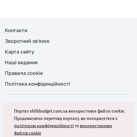
Контакти
Зворотний зв'язок
Карта сайту
Наші видання
Правила cookie
Політика конфіденційності
© Бухгалтерія для бюджету та ОМС, 2026. Усі права захищено
Портал oblikbudget.com.ua використовує файли cookie.
Повне або часткове копіювання будь-яких матеріалів порталу,
цитування, публікація їх анотованих оглядів допускаються лише з
Продовжуючи перегляд порталу, ви погоджуєтеся з
письмового дозволу редакції порталу
політикою конфіденційності
та
використанням
файлів cookie
Ми в соцмережах