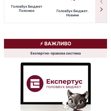
Головбух Бюджет
Пояснює
Головбух Бюджет.
Спільн
Новини
бюдже
⚡️ ВАЖЛИВО
Експертно-правова система