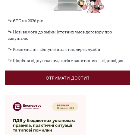
🐾 ЄТС на 2026 рік
🐾 Нові вимоги до зміни істотних умов договору про
закупівлю
🐾 Компенсація відпустки за стаж держслужби
🐾 Щорічна відпустка педагогів у запитаннях — відповідях
ОТРИМАТИ ДОСТУП