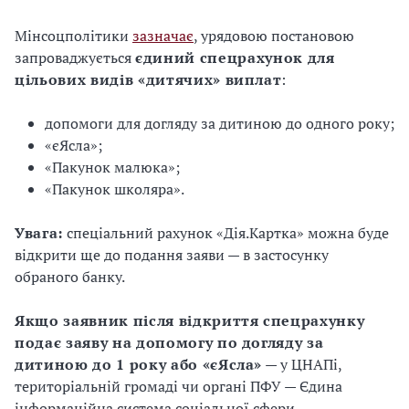
Мінсоцполітики
зазначає
, урядовою постановою
запроваджується
єдиний спецрахунок для
цільових видів «дитячих» виплат
:
допомоги для догляду за дитиною до одного року;
«єЯсла»;
«Пакунок малюка»;
«Пакунок школяра».
Увага:
спеціальний рахунок «Дія.Картка» можна буде
відкрити ще до подання заяви — в застосунку
обраного банку.
Якщо заявник після відкриття спецрахунку
подає заяву на допомогу по догляду за
дитиною до 1 року або «єЯсла»
— у ЦНАПі,
територіальній громаді чи органі ПФУ — Єдина
інформаційна система соціальної сфери