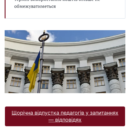
обмежуватиметься
Щорічна відпустка педагогів у запитаннях
— відповідях