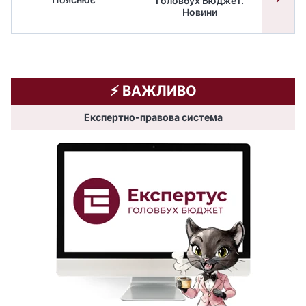
Головбух Бюджет.
Спільн
Новини
бюдже
⚡️ ВАЖЛИВО
Експертно-правова система