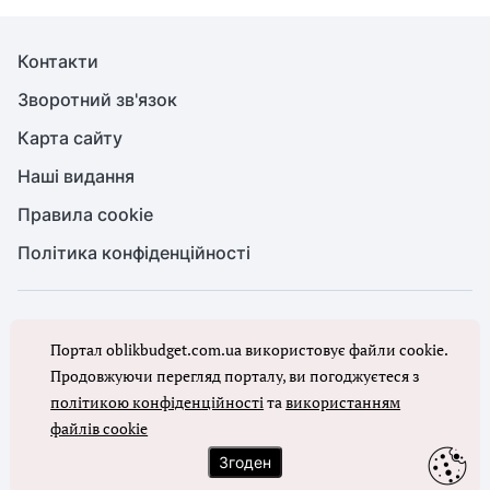
Контакти
Зворотний зв'язок
Карта сайту
Наші видання
Правила cookie
Політика конфіденційності
© Бухгалтерія для бюджету та ОМС, 2026. Усі права захищено
Портал oblikbudget.com.ua використовує файли cookie.
Повне або часткове копіювання будь-яких матеріалів порталу,
цитування, публікація їх анотованих оглядів допускаються лише з
Продовжуючи перегляд порталу, ви погоджуєтеся з
письмового дозволу редакції порталу
політикою конфіденційності
та
використанням
файлів cookie
Ми в соцмережах
Згоден