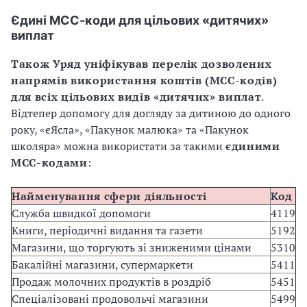
Єдині МСС-коди для цільових «дитячих»
виплат
Також Уряд уніфікував перелік дозволених
напрямів використання коштів (МСС-кодів)
для всіх цільових видів «дитячих» виплат
.
Відтепер допомогу для догляду за дитиною до одного
року, «єЯсла», «Пакунок малюка» та «Пакунок
школяра» можна використати за такими
єдиними
МСС-кодами
:
Найменування сфери діяльності
Код
Служба швидкої допомоги
4119
Книги, періодичні видання та газети
5192
Магазини, що торгують зі зниженими цінами
5310
Бакалійні магазини, супермаркети
5411
Продаж молочних продуктів в роздріб
5451
Спеціалізовані продовольчі магазини
5499