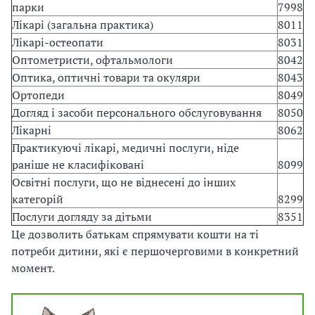
парки
7998
Лікарі (загальна практика)
8011
Лікарі-остеопати
8031
Оптометристи, офтальмологи
8042
Оптика, оптичні товари та окуляри
8043
Ортопеди
8049
Догляд і засоби персонального обслуговування
8050
Лікарні
8062
Практикуючі лікарі, медичні послуги, ніде
раніше не класифіковані
8099
Освітні послуги, що не віднесені до інших
категорій
8299
Послуги догляду за дітьми
8351
Це дозволить батькам спрямувати кошти на ті
потреби дитини, які є першочерговими в конкретний
момент.