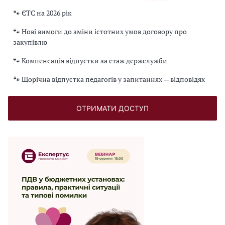
🐾 ЄТС на 2026 рік
🐾 Нові вимоги до зміни істотних умов договору про
закупівлю
🐾 Компенсація відпустки за стаж держслужби
🐾 Щорічна відпустка педагогів у запитаннях — відповідях
ОТРИМАТИ ДОСТУП