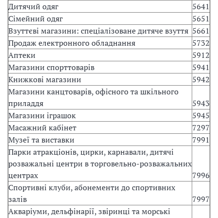
Дитячий одяг
5641
Сімейний одяг
5651
Взуттєві магазини: спеціалізоване дитяче взуття
5661
Продаж електронного обладнання
5732
Аптеки
5912
Магазини спорттоварів
5941
Книжкові магазини
5942
Магазини канцтоварів, офісного та шкільного
приладдя
5943
Магазини іграшок
5945
Масажний кабінет
7297
Музеї та виставки
7991
Парки атракціонів, цирки, карнавали, дитячі
розважальні центри в торговельно-розважальних
центрах
7996
Спортивні клуби, абонементи до спортивних
залів
7997
Акваріуми, дельфінарії, звіринці та морські