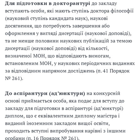
Для підготовки в докторантурі
до закладу
вступають особи, які мають ступінь доктора філософії
(науковий ступінь кандидата наук), наукові
досягнення, що потребують завершення або
оформлення у вигляді дисертації (наукової доповіді),
та не менше половини наукових публікацій за темою
дисертації (наукової доповіді) від кількості,
визначеної МОН, що відповідають вимогам,
встановленим МОН, у наукових періодичних виданнях
за відповідним напрямом досліджень (п. 41 Порядок
№ 261).
До аспірантури (ад’юнктури)
на конкурсній
основі приймається особа, яка подає для вступу до
закладу для підготовки в аспірантурі (ад’юнктурі)
диплом, що є еквівалентним диплому магістра і
виданий іноземним закладом вищої освіти,
проходить вступні випробування нарівні з іншими
особами (п. 16 Порядок № 261).