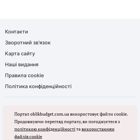
Контакти
Зворотний зв'язок
Карта сайту
Наші видання
Правила cookie
Політика конфіденційності
© Бухгалтерія для бюджету та ОМС, 2026. Усі права захищено
Портал oblikbudget.com.ua використовує файли cookie.
Повне або часткове копіювання будь-яких матеріалів порталу,
цитування, публікація їх анотованих оглядів допускаються лише з
Продовжуючи перегляд порталу, ви погоджуєтеся з
письмового дозволу редакції порталу
політикою конфіденційності
та
використанням
файлів cookie
Ми в соцмережах