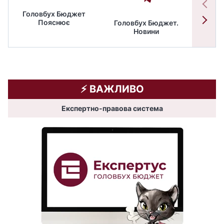
Головбух Бюджет
Пояснює
Головбух Бюджет.
Спільн
Новини
бюдже
⚡️ ВАЖЛИВО
Експертно-правова система