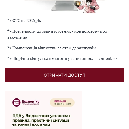
🐾 ЄТС на 2026 рік
🐾 Нові вимоги до зміни істотних умов договору про
закупівлю
🐾 Компенсація відпустки за стаж держслужби
🐾 Щорічна відпустка педагогів у запитаннях — відповідях
ОТРИМАТИ ДОСТУП