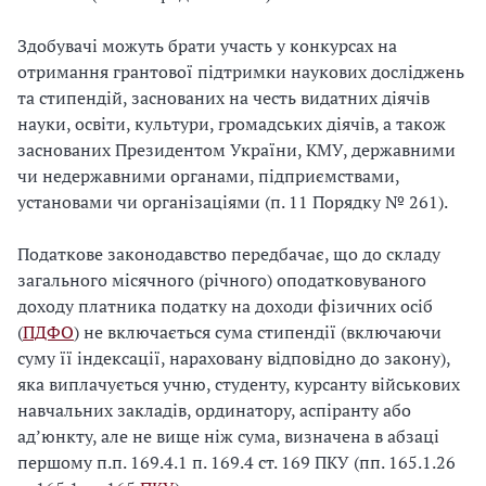
Здобувачі можуть брати участь у конкурсах на
отримання грантової підтримки наукових досліджень
та стипендій, заснованих на честь видатних діячів
науки, освіти, культури, громадських діячів, а також
заснованих Президентом України, КМУ, державними
чи недержавними органами, підприємствами,
установами чи організаціями (п. 11 Порядку № 261).
Податкове законодавство передбачає, що до складу
загального місячного (річного) оподатковуваного
доходу платника податку на доходи фізичних осіб
(
ПДФО
) не включається сума стипендії (включаючи
суму її індексації, нараховану відповідно до закону),
яка виплачується учню, студенту, курсанту військових
навчальних закладів, ординатору, аспіранту або
ад’юнкту, але не вище ніж сума, визначена в абзаці
першому п.п. 169.4.1 п. 169.4 ст. 169 ПКУ (пп. 165.1.26