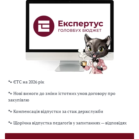
🐾 ЄТС на 2026 рік
🐾 Нові вимоги до зміни істотних умов договору про
закупівлю
🐾 Компенсація відпустки за стаж держслужби
🐾 Щорічна відпустка педагогів у запитаннях — відповідях