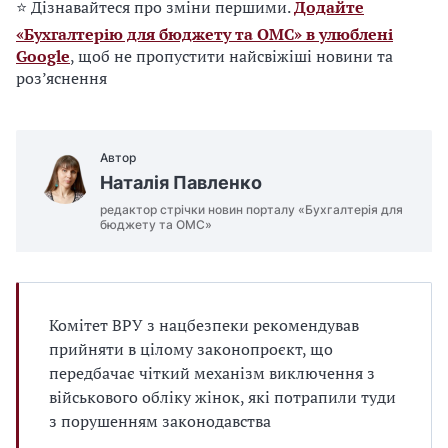
⭐ Дізнавайтеся про зміни першими.
Додайте
z
«Бухгалтерію для бюджету та ОМС» в улюблені
a
Google
, щоб не пропустити найсвіжіші новини та
k
роз’яснення
o
n
_
Автор
1
Наталія Павленко
5
1
редактор стрічки новин порталу «Бухгалтерія для
бюджету та ОМС»
1
6
_
1
Комітет ВРУ з нацбезпеки рекомендував
.
прийняти в цілому законопроєкт, що
p
передбачає чіткий механізм виключення з
d
військового обліку жінок, які потрапили туди
f
з порушенням законодавства