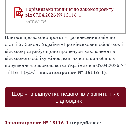
Порівняльна таблиця до законопроєкту
від 07.04.2026 № 15116-1
↪️СКАЧАТИ
Йдеться про законопроєкт «Про внесення змін до
статті 37 Закону України «Про військовий обов’язок і
військову службу» щодо процедури виключення з
військового обліку жінок, взятих на такий облік з
порушенням законодавства України» від 07.04.2026 №
15116-1 (
далі
—
законопроєкт № 15116-1
).
Щорічна відпустка педагогів у запитаннях
— відповідях
Законопроєкт № 15116-1
передбачає
: