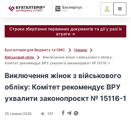
f
📝
i
l
e
Строки зберігання первинних документів та дії у разі їх
s
втрати →
/
2
Бухгалтерія для бюджету та ОМС
Новини
0
Військовий облік
Виключення жінок з військового обліку:
2
Комітет рекомендує ВРУ ухвалити законопроєкт № 15116-1
6
/
Виключення жінок з військового
0
обліку: Комітет рекомендує ВРУ
5
_
ухвалити законопроєкт № 15116-1
2
0
25 травня 2026
157
2
6
/