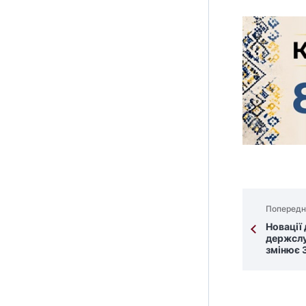
Попередн
Новації
держслу
змінює 