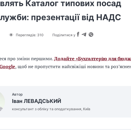
влять Каталог типових посад
лужби: презентації від НАДС
Переглядів:
310
Поділитися у
еся про зміни першими.
Додайте «Бухгалтерію для бюдж
 Google
, щоб не пропустити найсвіжіші новини та роз’ясне
Автор
Іван ЛЕВАДСЬКИЙ
консультант з обліку та оподаткування, Київ