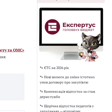
ету та ОМС»
ння
🐾 ЄТС на 2026 рік
🐾 Нові вимоги до зміни істотних
умов договору про закупівлю
🐾 Компенсація відпустки за стаж
держслужби
🐾 Щорічна відпустка педагогів у
запитаннях — відповідях