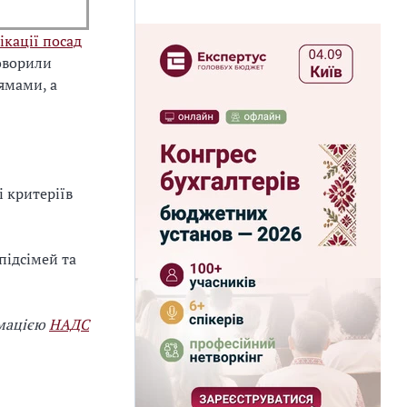
ікації посад
оворили
ямами, а
 критеріїв
підсімей та
мацією
НАДС