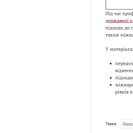
Під час про
державної 
підходи до 
також міжна
У матеріала
передум
віднесе
підходи
міжнаро
рівнів 
Теми:
Держ