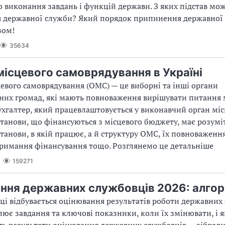
 виконання завдань і функцій держави. З яких підстав мо
 державної служби? Який порядок припинення державної
зом!
35634
місцевого самоврядування в Україні
евого самоврядування (ОМС) — це виборні та інші органи
них громад, які мають повноваження вирішувати питання 
ухгалтер, який працевлаштовується у виконавчий орган міс
танови, що фінансуються з місцевого бюджету, має розумі
танови, в якій працює, а й структуру ОМС, їх повноваження,
римання фінансування тощо. Розглянемо це детальніше
159271
ння державних службовців 2026: алго
оці відбувається оцінювання результатів роботи державних
лює завдання та ключові показники, коли їх змінювати, і я