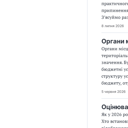
практичного
припинення
З’ясуймо ра
8 липня 2026
Органи 
Органи місц
територіаль
значення. Б
бюджетні ус
структуру ус
бюджету, от
5 червня 2026
Оцінюва
Як у 2026 р
Хто встанов