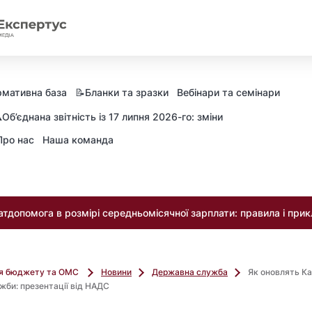
мативна база
📝Бланки та зразки
Вебінари та семінари
️Об’єднана звітність із 17 липня 2026-го: зміни
Про нас
Наша команда
тдопомога в розмірі середньомісячної зарплати: правила і при
ля бюджету та ОМС
Новини
Державна служба
Як оновлять К
би: презентації від НАДС