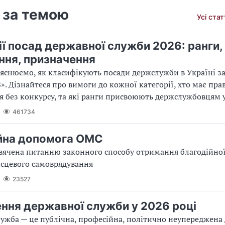
 за темою
Усі ста
ії посад державної служби 2026: ранги,
ня, призначення
з’яснюємо, як класифікують посади держслужби в Україні з
В». Дізнайтеся про вимоги до кожної категорії, хто має пра
 без конкурсу, та які ранги присвоюють держслужбовцям у
461734
йна допомога ОМС
вячена питанню законного способу отримання благодійно
сцевого самоврядування
23527
ння державної служби у 2026 році
ужба — це публічна, професійна, політично неупереджена д