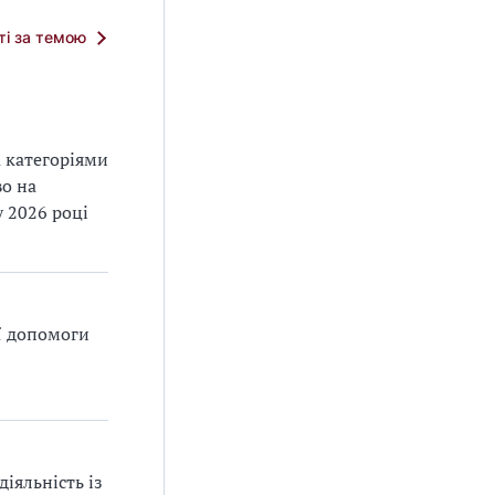
тті за темою
а категоріями
во на
 2026 році
ї допомоги
іяльність із