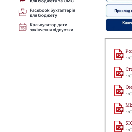
для бюджету та ОМС
Facebook Бухгалтерія
для бюджету
Калькулятор дати
закінчення відпустки
Ро
↪️
Ст
↪️
Он
↪️
Мі
↪️
SI
↪️