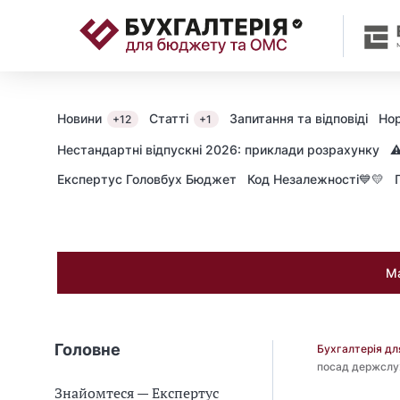
📝
Новини
Статті
Запитання та відповіді
Нор
+12
+1
Нестандартні відпускні 2026: приклади розрахунку
⚠
Експертус Головбух Бюджет
Код Незалежності💙💛
Ма
Головне
Бухгалтерія д
посад держслуж
Знайомтеся — Експертус