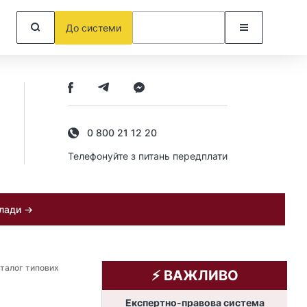
До системи
0 800 21 12 20
Телефонуйте з питань передплати
клади →
аталог типових
⚡️ ВАЖЛИВО
Експертно-правова система