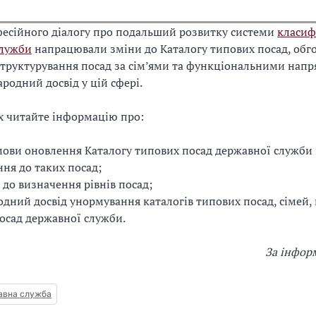
фесійного діалогу про подальший розвитку системи
класиф
служби
напрацювали зміни до Каталогу типових посад, обг
структурування посад за сім’ями та функціональними напр
родний досвід у цій сфері.
х читайте інформацію про:
ови оновлення Каталогу типових посад державної служби і
ння до таких посад;
 до визначення рівнів посад;
дний досвід унормування каталогів типових посад, сімей, 
посад державної служби.
За інфор
авна служба