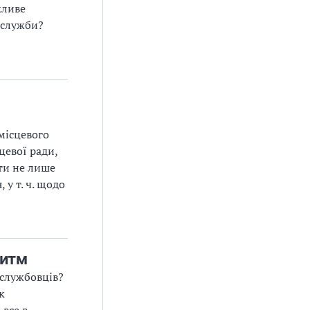
жливе
 служби?
місцевого
цевої ради,
ти не лише
 у т. ч. щодо
ритм
 службовців?
к