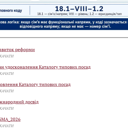
звиток реформи
СКАЧАТИ
ан удосконалення Каталогу типових посад
СКАЧАТИ
овлення Каталогу типових посад
СКАЧАТИ
жнародний досвід
СКАЧАТИ
GMA_2026
СКАЧАТИ