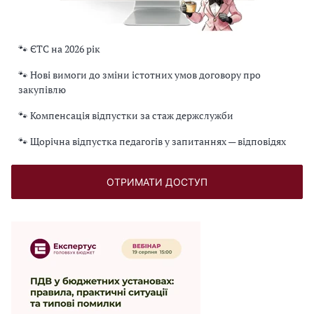
🐾 ЄТС на 2026 рік
🐾 Нові вимоги до зміни істотних умов договору про
закупівлю
🐾 Компенсація відпустки за стаж держслужби
🐾 Щорічна відпустка педагогів у запитаннях — відповідях
ОТРИМАТИ ДОСТУП