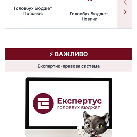
Головбух Бюджет
Пояснює
Головбух Бюджет.
Спільн
Новини
бюдже
⚡️ ВАЖЛИВО
Експертно-правова система