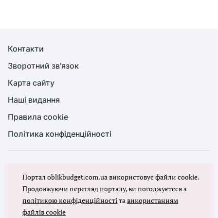
Контакти
Зворотний зв'язок
Карта сайту
Наші видання
Правила cookie
Політика конфіденційності
© Бухгалтерія для бюджету та ОМС, 2026. Усі права захищено
Портал oblikbudget.com.ua використовує файли cookie.
Повне або часткове копіювання будь-яких матеріалів порталу,
цитування, публікація їх анотованих оглядів допускаються лише з
Продовжуючи перегляд порталу, ви погоджуєтеся з
письмового дозволу редакції порталу
політикою конфіденційності
та
використанням
файлів cookie
Ми в соцмережах