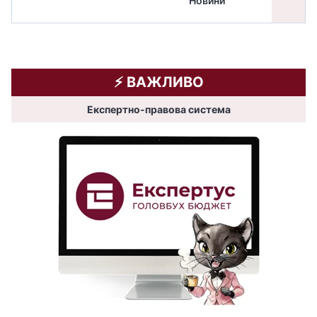
Новини
бюдже
⚡️ ВАЖЛИВО
Експертно-правова система