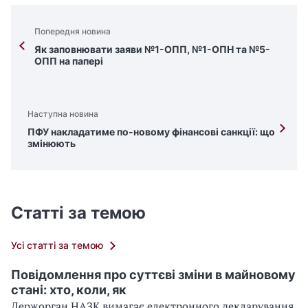
Попередня новина
Як заповнювати заяви №1-ОПП, №1-ОПН та №5-
ОПП на папері
Наступна новина
ПФУ накладатиме по-новому фінансові санкції: що
змінюють
Статті за темою
Усі статті за темою
Повідомлення про суттєві зміни в майновому
стані: хто, коли, як
Держорган НАЗК вимагає електронного декларування