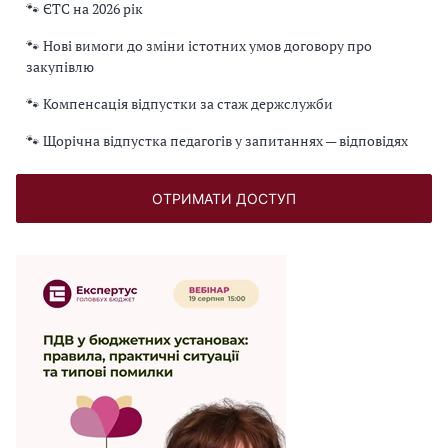
🐾 ЄТС на 2026 рік
🐾 Нові вимоги до зміни істотних умов договору про
закупівлю
🐾 Компенсація відпустки за стаж держслужби
🐾 Щорічна відпустка педагогів у запитаннях — відповідях
ОТРИМАТИ ДОСТУП