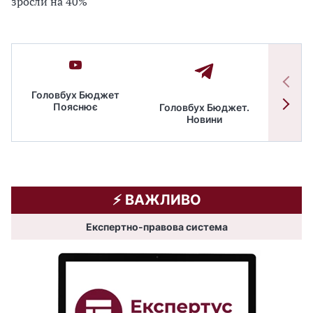
зросли на 40%
Головбух Бюджет
Пояснює
Головбух Бюджет.
Спільн
Новини
бюдже
⚡️ ВАЖЛИВО
Експертно-правова система