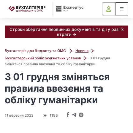
📝
Строки зберігання первинних документів та дії у разі їх
втрати →
Бухгалтерія для бюджету та ОМС
Новини
Бухгалтерський облік бюджетних установ
З 01 грудня
зміняться правила ввезення та обліку гуманітарки
З 01 грудня зміняться
правила ввезення та
обліку гуманітарки
11 вересня 2023
1193