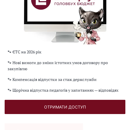
🐾 ЄТС на 2026 рік
🐾 Нові вимоги до зміни істотних умов договору про
закупівлю
🐾 Компенсація відпустки за стаж держслужби
🐾 Щорічна відпустка педагогів у запитаннях — відповідях
ОТРИМАТИ ДОСТУП