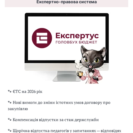
Експертно-правова система
🐾 ЄТС на 2026 рік
🐾 Нові вимоги до зміни істотних умов договору про
закупівлю
🐾 Компенсація відпустки за стаж держслужби
🐾 Щорічна відпустка педагогів у запитаннях — відповідях