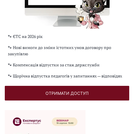
🐾 ЄТС на 2026 рік
🐾 Нові вимоги до зміни істотних умов договору про
закупівлю
🐾 Компенсація відпустки за стаж держслужби
🐾 Щорічна відпустка педагогів у запитаннях — відповідях
ОТРИМАТИ ДОСТУП