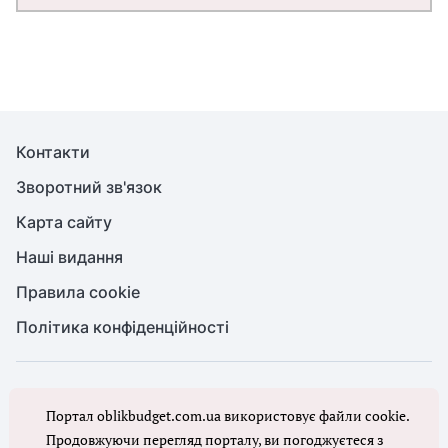
Контакти
Зворотний зв'язок
Карта сайту
Наші видання
Правила cookie
Політика конфіденційності
© Бухгалтерія для бюджету та ОМС, 2026. Усі права захищено
Портал oblikbudget.com.ua використовує файли cookie.
Повне або часткове копіювання будь-яких матеріалів порталу,
цитування, публікація їх анотованих оглядів допускаються лише з
Продовжуючи перегляд порталу, ви погоджуєтеся з