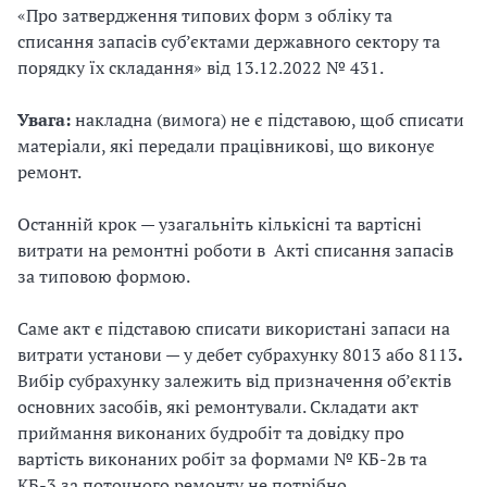
«Про затвердження типових форм з обліку та
списання запасів суб’єктами державного сектору та
порядку їх складання» від 13.12.2022 № 431.
Увага:
накладна (вимога) не є підставою, щоб списати
матеріали, які передали працівникові, що виконує
ремонт.
Останній крок — узагальніть кількісні та вартісні
витрати на ремонтні роботи в Акті списання запасів
за типовою формою.
Саме акт є підставою списати використані запаси на
витрати установи — у дебет субрахунку 8013 або 8113
.
Вибір субрахунку
залежить від призначення об’єктів
основних засобів, які ремонтували. Складати акт
приймання виконаних будробіт та довідку про
вартість виконаних робіт за формами № КБ-2в та
КБ-3 за поточного ремонту не потрібно.