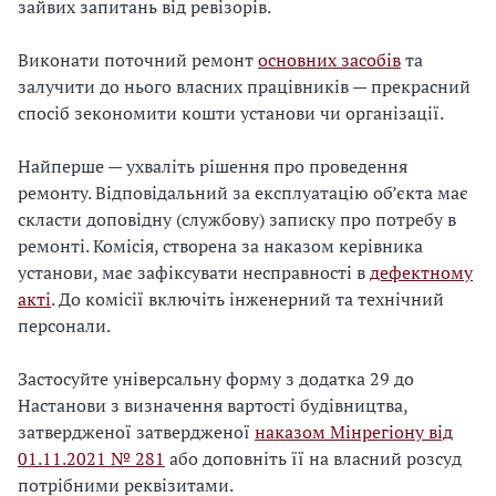
зайвих запитань від ревізорів.
Виконати поточний ремонт
основних засобів
та
залучити до нього власних працівників — прекрасний
спосіб зекономити кошти установи чи організації.
Найперше — ухваліть рішення про проведення
ремонту. Відповідальний за експлуатацію об’єкта має
скласти доповідну (службову) записку про потребу в
ремонті. Комісія, створена за наказом керівника
установи, має зафіксувати несправності в
дефектному
акті
. До комісії включіть інженерний та технічний
персонали.
Застосуйте універсальну форму з додатка 29 до
Настанови з визначення вартості будівництва,
затвердженої затвердженої
наказом Мінрегіону від
01.11.2021 № 281
або доповніть її на власний розсуд
потрібними реквізитами.