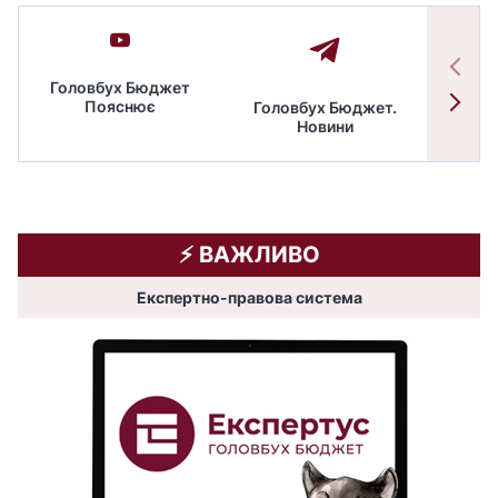
Головбух Бюджет
Пояснює
Головбух Бюджет.
Спільн
Новини
бюдже
⚡️ ВАЖЛИВО
Експертно-правова система