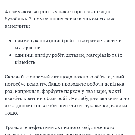
Форму акта закріпіть у наказі про організацію
бухобліку. З-поміж інших реквізитів комісія має
зазначити:
найменування (опис) робіт і витрат деталей чи
матеріалів;
одиниці виміру робіт, деталей, матеріалів та їх
кількість.
Складайте окремий акт щодо кожного об’єкта, який
потребує ремонту. Якщо проводите роботи декілька
раз, наприклад, фарбуєте паркан у два шари, в акті
вкажіть кратний обсяг робіт. Не забудьте включити до
акта допоміжні засоби: пензлики, рукавички, валики
тощо.
Тримайте дефектний акт напоготові, адже його
наявність та зміст можуть перевірити і казначеї під