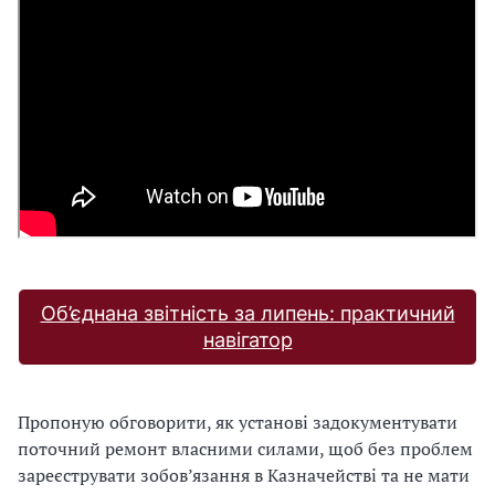
Об’єднана звітність за липень: практичний
навігатор
Пропоную обговорити, як установі задокументувати
поточний ремонт власними силами, щоб без проблем
зареєструвати зобов’язання в Казначействі та не мати