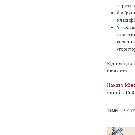
територ
8 «Гра
класифі
9 «Обся
інвести
середнь
(терито
Відповідно 
бюджету.
Накази Мінф
чинні з 15.0
Теми:
Бюдж