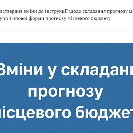
затвердив зміни до Інструкції щодо складання прогнозу м
 та Типової форми прогнозу місцевого бюджету