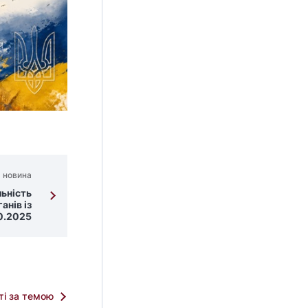
 новина
льність
анів із
0.2025
тті за темою