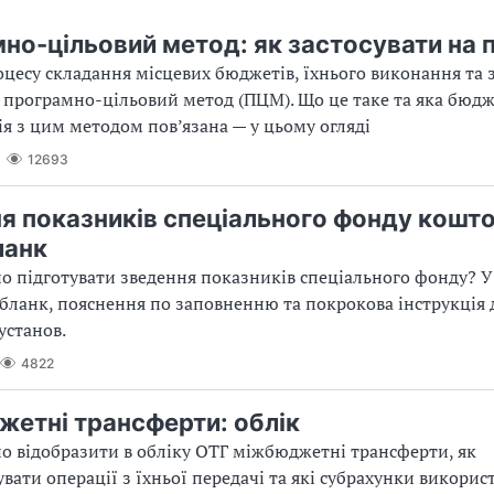
но-цільовий метод: як застосувати на 
оцесу складання місцевих бюджетів, їхнього виконання та 
програмно-цільовий метод (ПЦМ). Що це таке та яка бюд
я з цим методом пов’язана — у цьому огляді
12693
я показників спеціального фонду кошт
ланк
о підготувати зведення показників спеціального фонду? У 
бланк, пояснення по заповненню та покрокова інструкція 
установ.
4822
етні трансферти: облік
о відобразити в обліку ОТГ міжбюджетні трансферти, як
вати операції з їхньої передачі та які субрахунки викорис