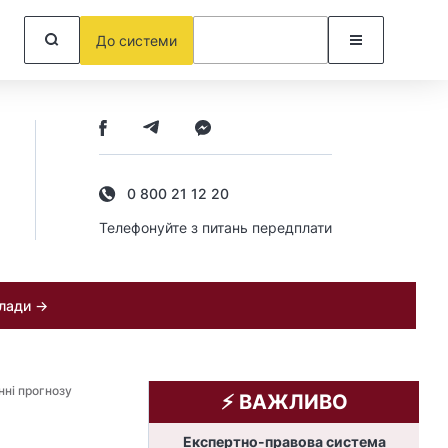
До системи
0 800 21 12 20
Телефонуйте з питань передплати
клади →
нні прогнозу
⚡️ ВАЖЛИВО
Експертно-правова система