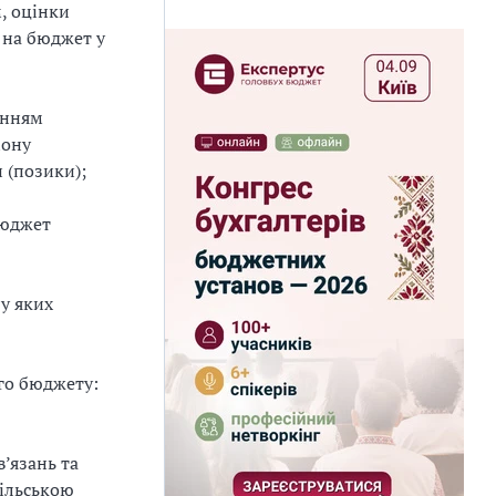
, оцінки
 на бюджет у
анням
іону
 (позики);
Бюджет
у яких
го бюджету:
’язань та
сільською