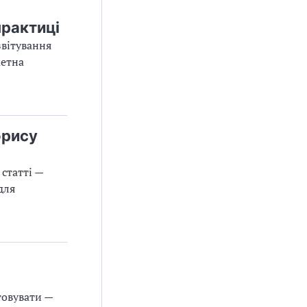
практиці
звітування
жетна
орису
статті —
для
товувати —