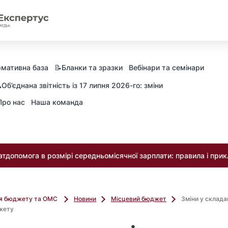
мативна база
📝Бланки та зразки
Вебінари та семінари
️Об’єднана звітність із 17 липня 2026-го: зміни
Про нас
Наша команда
тдопомога в розмірі середньомісячної зарплати: правила і при
ля бюджету та ОМС
Новини
Місцевий бюджет
Зміни у склада
жету