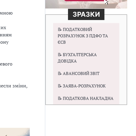
амною
ЗРАЗКИ
них
📝 ПОДАТКОВИЙ
анням
РОЗРАХУНОК З ПДФО ТА
іону
ЄСВ
📝 БУХГАЛТЕРСЬКА
ДОВІДКА
цевого
📝 АВАНСОВИЙ ЗВІТ
несли зміни,
📝 ЗАЯВА-РОЗРАХУНОК
📝 ПОДАТКОВА НАКЛАДНА