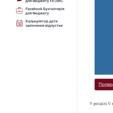
для бюджету та ОМС
Facebook Бухгалтерія
для бюджету
Калькулятор дати
закінчення відпустки
Попер
У розділі V