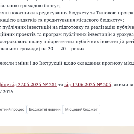
іальною громадою боргу»;
ничні показники кредитування бюджету за Типовою прогр
кацією видатків та кредитування місцевого бюджету»;
г публічних інвестицій на підготовку та реалізацію публіч
ційних проектів та програм публічних інвестицій з урахув
острокового плану пріоритетних публічних інвестицій рег
ріальної громади) на 20__–20__ роки».
внесли зміни і до Інструкції щодо складання прогнозу міс
іну від 27.05.2025 № 281
та
від 17.06.2025 № 305
, якими в
7.2025.
етний процес
Бюджетні новини
Місцевий бюджет