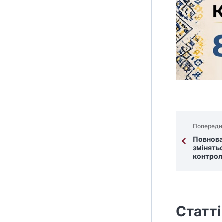
Попередн
Повнова
змінятьс
контрол
Статті