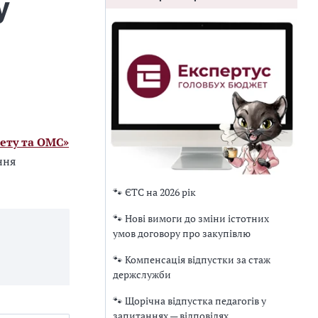
у
ету та ОМС»
ння
🐾 ЄТС на 2026 рік
🐾 Нові вимоги до зміни істотних
умов договору про закупівлю
🐾 Компенсація відпустки за стаж
держслужби
🐾 Щорічна відпустка педагогів у
запитаннях — відповідях