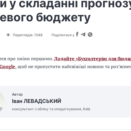
и у складанні прогноз
цевого бюджету
Переглядів:
1548
Поділитися у
еся про зміни першими.
Додайте «Бухгалтерію для бюдж
 Google
, щоб не пропустити найсвіжіші новини та роз’ясне
Автор
Іван ЛЕВАДСЬКИЙ
консультант з обліку та оподаткування, Київ