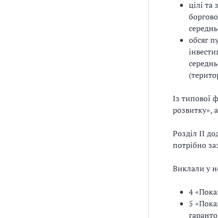
цілі та
боргово
середнь
обсяг п
інвести
середнь
(терито
Із типової 
розвитку», 
Розділ ІІ д
потрібно за
Виклали у н
4 «Пока
5 «Пока
гаранто