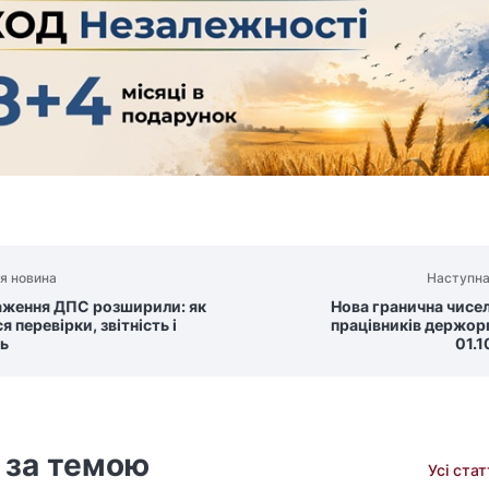
я новина
Наступна
ження ДПС розширили: як
Нова гранична чисе
я перевірки, звітність і
працівників держорг
ь
01.1
 за темою
Усі ста