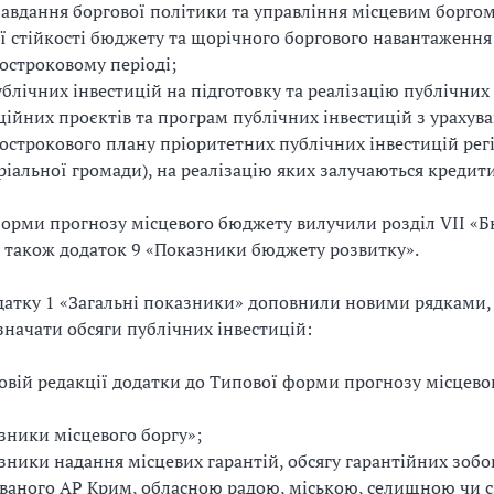
 завдання боргової політики та управління місцевим боргом
ї стійкості бюджету та щорічного боргового навантаження
остроковому періоді;
ублічних інвестицій на підготовку та реалізацію публічних
ційних проєктів та програм публічних інвестицій з урахув
острокового плану пріоритетних публічних інвестицій рег
ріальної громади), на реалізацію яких залучаються кредити
форми прогнозу місцевого бюджету вилучили розділ VII «
а також додаток 9 «Показники бюджету розвитку».
одатку 1 «Загальні показники» доповнили новими рядками, 
значати обсяги публічних інвестицій:
овій редакції додатки до Типової форми прогнозу місцево
зники місцевого боргу»;
зники надання місцевих гарантій, обсягу гарантійних зобов
ваного АР Крим, обласною радою, міською, селищною чи 