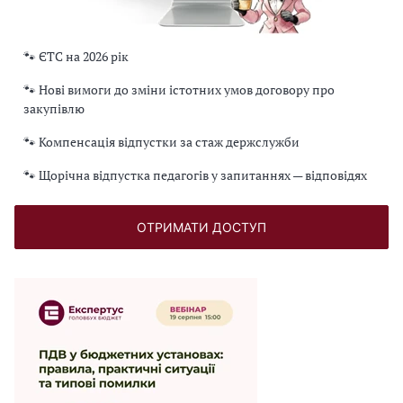
🐾 ЄТС на 2026 рік
🐾 Нові вимоги до зміни істотних умов договору про
закупівлю
🐾 Компенсація відпустки за стаж держслужби
🐾 Щорічна відпустка педагогів у запитаннях — відповідях
ОТРИМАТИ ДОСТУП