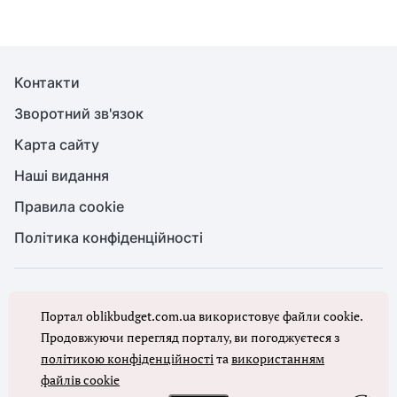
Контакти
Зворотний зв'язок
Карта сайту
Наші видання
Правила cookie
Політика конфіденційності
© Бухгалтерія для бюджету та ОМС, 2026. Усі права захищено
Портал oblikbudget.com.ua використовує файли cookie.
Повне або часткове копіювання будь-яких матеріалів порталу,
цитування, публікація їх анотованих оглядів допускаються лише з
Продовжуючи перегляд порталу, ви погоджуєтеся з
письмового дозволу редакції порталу
політикою конфіденційності
та
використанням
файлів cookie
Ми в соцмережах