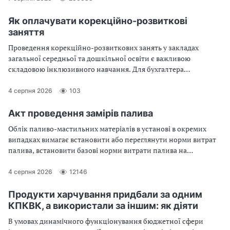
Як оплачувати корекційно-розвиткові
заняття
Проведення корекційно-розвиткових занять у закладах
загальної середньої та дошкільної освіти є важливою
складовою інклюзивного навчання. Для бухгалтера
бюджетної установи ця ділянка обліку вимагає особливої
уваги, адже фінансування здійснюється за рахунок цільових
4 серпня 2026
103
коштів, а сама оплата має низку специфічних нормативних та
розрахункових нюансів
Акт проведення замірів палива
Облік паливо-мастильних матеріалів в установі в окремих
випадках вимагає встановити або переглянути норми витрат
палива, встановити базові норми витрати палива на
нестандартну техніку, обґрунтувати списання палива понад
установлені норми, а також проконтролювати фактичне його
4 серпня 2026
12146
споживання. Це все можливо під час проведення вимірювань
витрачання палива автомобілем чи іншим транспортним або
Продукти харчування придбали за одним
технічним (наприклад, генератор) засобом. За його
КПКВК, а використали за іншим: як діяти
результатами складають акт проведення замірів витрат
В умовах динамічного функціонування бюджетної сфери
палива. Розглянемо це детальніше