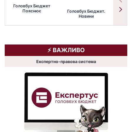
Головбух Бюджет
Пояснює
Головбух Бюджет.
Спільн
Новини
бюдже
⚡️ ВАЖЛИВО
Експертно-правова система