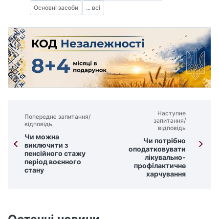
Основні засоби
... всі
Наступне
Попереднє запитання/
запитання/
відповідь
відповідь
Чи можна
Чи потрібно
виключити з
оподатковувати
пенсійного стажу
лікувально-
період воєнного
профілактичне
стану
харчування