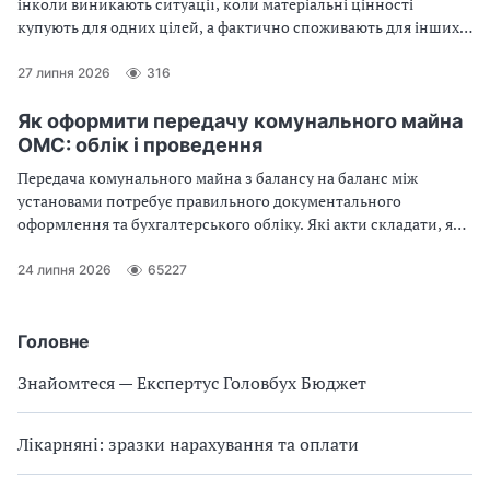
інколи виникають ситуації, коли матеріальні цінності
купують для одних цілей, а фактично споживають для інших.
Зокрема, це стосується продуктів харчування у закладах
освіти, охорони здоров’я чи соціального захисту.
27 липня 2026
316
Неузгодженість між фактичним використанням та
програмним кодом видатків може призвести до суттєвих
Як оформити передачу комунального майна
фінансових санкцій. Докладніше про визначення КПКВК,
ОМС: облік і проведення
правову суть проблеми та алгоритм дій бухгалтера — у статті
Передача комунального майна з балансу на баланс між
установами потребує правильного документального
оформлення та бухгалтерського обліку. Які акти складати, які
проведення застосовувати, як обліковується прийняття майна
— розповідаємо у цьому огляді
24 липня 2026
65227
Головне
Знайомтеся — Експертус Головбух Бюджет
Лікарняні: зразки нарахування та оплати