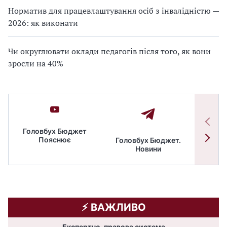
Норматив для працевлаштування осіб з інвалідністю —
2026: як виконати
Чи округлювати оклади педагогів після того, як вони
зросли на 40%
Головбух Бюджет
Пояснює
Головбух Бюджет.
Спільн
Новини
бюдже
⚡️ ВАЖЛИВО
Експертно-правова система