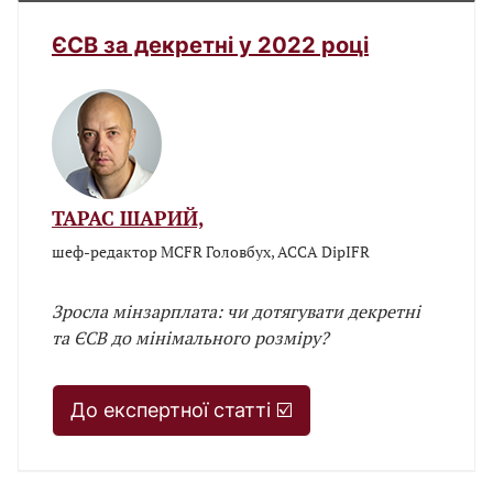
ЄСВ за декретні у 2022 році
ТАРАС ШАРИЙ,
шеф-редактор МСFR Головбух, ACCA DipIFR
Зросла мінзарплата: чи дотягувати декретні
та ЄСВ до мінімального розміру?
До експертної статті ☑️