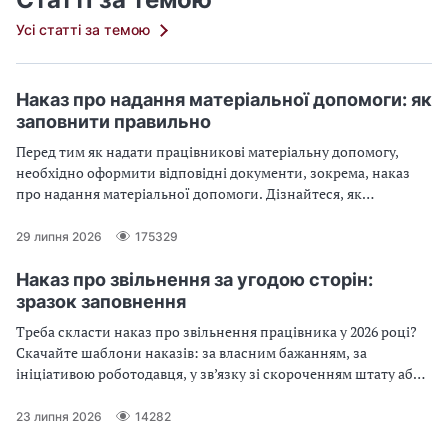
Усі статті за темою
Наказ про надання матеріальної допомоги: як
заповнити правильно
Перед тим як надати працівникові матеріальну допомогу,
необхідно оформити відповідні документи, зокрема, наказ
про надання матеріальної допомоги. Дізнайтеся, як
правильно заповнити наказ про надання матеріальної
допомоги: на оздоровлення, у зв’язку з сімейними
29 липня 2026
175329
обставинами, на лікування, на оздоровлення дітей, на
поховання
Наказ про звільнення за угодою сторін:
зразок заповнення
Треба скласти наказ про звільнення працівника у 2026 році?
Скачайте шаблони наказів: за власним бажанням, за
ініціативою роботодавця, у зв’язку зі скороченням штату або
прогулами.
23 липня 2026
14282