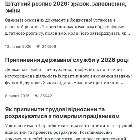
Штатний розпис 2026: зразок, заповнення,
зміни
Одним із основних документів бюджетної установи є
штатний розпис. У статті допоможемо вам обрати форму
штатного розпису, пояснимо, коли його затверджувати як
його заповнити без помилок
13 липня 2026
244506
Припинення державної служби у 2026 році
Державна служба — це публічна, професійна, політично
неупереджена діяльність із практичного виконання завдань і
функцій держави. З яких підстав можливе припинення
державної служби? Який порядок припинення державної
служби? З’ясуймо разом!
8 липня 2026
35642
Як припинити трудові відносини та
розрахуватися з померлим працівником
У випадку смерті працівника з ним варто припинити трудові
відносини та провести розрахунок. Розглянемо, які
документи необхідно оформити і як провести остаточний