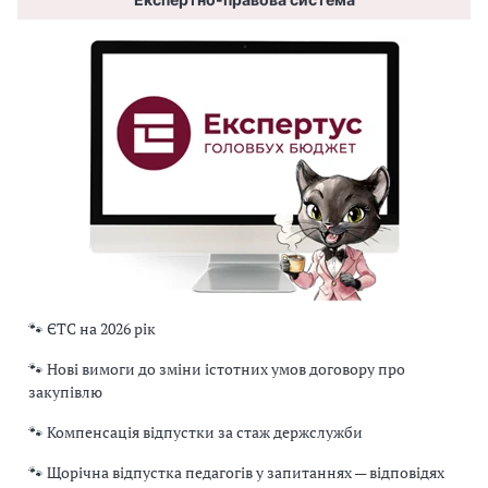
🐾 ЄТС на 2026 рік
🐾 Нові вимоги до зміни істотних умов договору про
закупівлю
🐾 Компенсація відпустки за стаж держслужби
🐾 Щорічна відпустка педагогів у запитаннях — відповідях