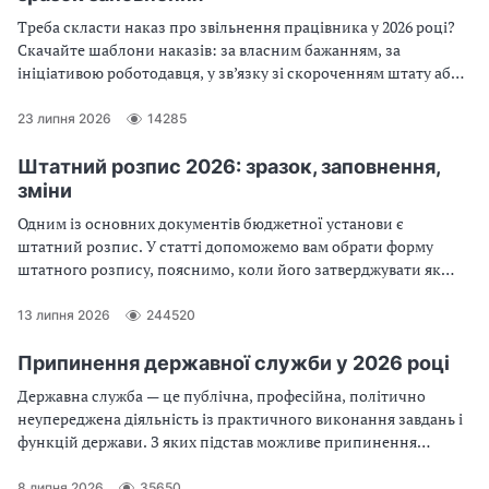
Треба скласти наказ про звільнення працівника у 2026 році?
Скачайте шаблони наказів: за власним бажанням, за
ініціативою роботодавця, у зв’язку зі скороченням штату або
прогулами.
23 липня 2026
14285
Штатний розпис 2026: зразок, заповнення,
зміни
Одним із основних документів бюджетної установи є
штатний розпис. У статті допоможемо вам обрати форму
штатного розпису, пояснимо, коли його затверджувати як
його заповнити без помилок
13 липня 2026
244520
Припинення державної служби у 2026 році
Державна служба — це публічна, професійна, політично
неупереджена діяльність із практичного виконання завдань і
функцій держави. З яких підстав можливе припинення
державної служби? Який порядок припинення державної
служби? З’ясуймо разом!
8 липня 2026
35650