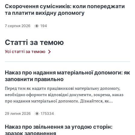
Скорочення сумісників: коли попереджати
та платити вихідну допомогу
7 серпня 2026
194
Статті за темою
Усі статті за темою
Наказ про надання матеріальної допомоги: як
заповнити правильно
Перед тим як надати працівникові матеріальну допомогу,
необхідно оформити відповідні документи, зокрема, наказ
про надання матеріальної допомоги. Дізнайтеся, як
правильно заповнити наказ про надання матеріальної
допомоги: на оздоровлення, у зв’язку з сімейними
29 липня 2026
175334
обставинами, на лікування, на оздоровлення дітей, на
поховання
Наказ про звільнення за угодою сторін:
зразок заповнення