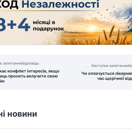
є запитання/відповідь
Наступне запитання/ві
кає конфлікт інтересів, якщо
Чи оплачується лікарня
ець просить вилучити свою
час щорічної ві
ію
ні новини