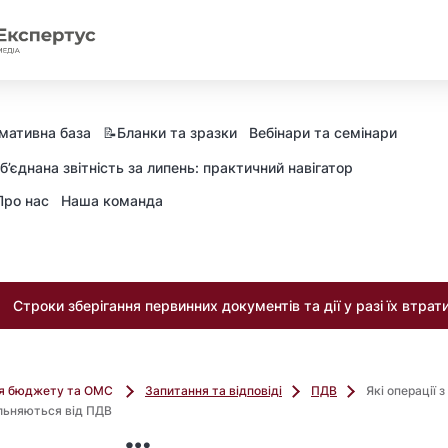
мативна база
📝Бланки та зразки
Вебінари та семінари
б’єднана звітність за липень: практичний навігатор
Про нас
Наша команда
Строки зберігання первинних документів та дії у разі їх втрат
ля бюджету та ОМС
Запитання та відповіді
ПДВ
Які операції 
льняються від ПДВ