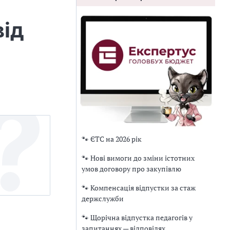
від
🐾 ЄТС на 2026 рік
🐾 Нові вимоги до зміни істотних
умов договору про закупівлю
🐾 Компенсація відпустки за стаж
держслужби
🐾 Щорічна відпустка педагогів у
запитаннях — відповідях