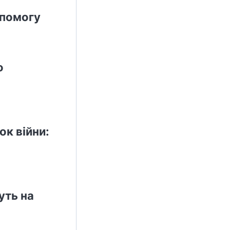
опомогу
о
ок війни:
уть на