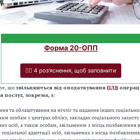
Форма 20-ОПП
❤️‍🔥 4 роз’яснення, щоб заповнити
ує, що
звільняються від оподаткування
ПДВ
операці
 послуг, зокрема, з
:
ння та облаштування на нічліг та надання інших соціальни
им особам у центрах обліку, закладах соціального захисту
их осіб, а також особам, звільненим з місць позбавлення во
 соціальної адаптації осіб, звільнених з місць позбавлення