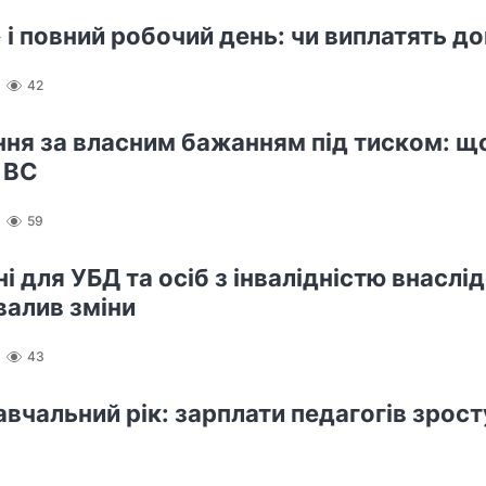
 і повний робочий день: чи виплатять д
42
ння за власним бажанням під тиском: щ
 ВС
59
і для УБД та осіб з інвалідністю внаслід
валив зміни
43
авчальний рік: зарплати педагогів зрост