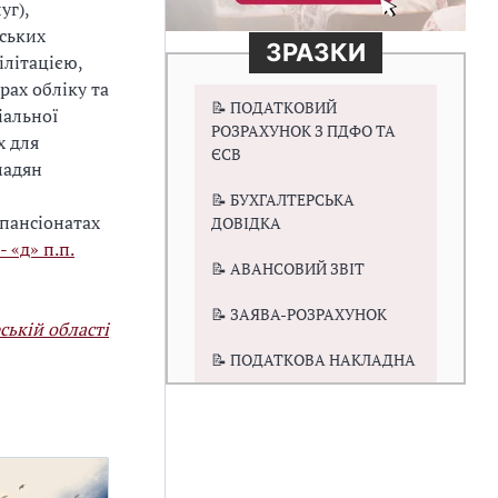
уг),
дських
ЗРАЗКИ
ілітацією,
ах обліку та
📝 ПОДАТКОВИЙ
іальної
РОЗРАХУНОК З ПДФО ТА
х для
ЄСВ
мадян
📝 БУХГАЛТЕРСЬКА
 пансіонатах
ДОВІДКА
 - «д» п.п.
📝 АВАНСОВИЙ ЗВІТ
📝 ЗАЯВА-РОЗРАХУНОК
ській області
📝 ПОДАТКОВА НАКЛАДНА