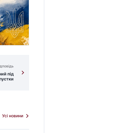
дповідь
ний під
дпустки
Усі новини