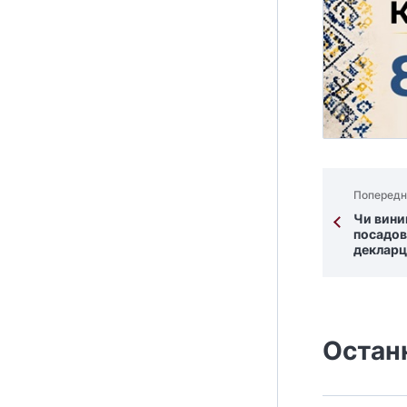
Попередн
Чи вини
посадов
декларц
Остан