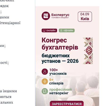
ехнічних
рядок
;
ншими
ітенціарної
ми;
ості;
та іншими
аються
іальних