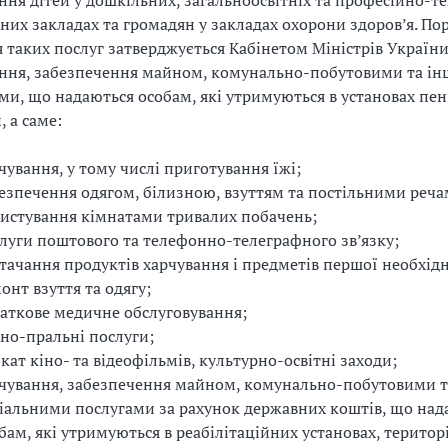
ння дітей у дошкільних, загальноосвітніх та професійно-т
них закладах та громадян у закладах охорони здоров’я. По
 таких послуг затверджується Кабінетом Міністрів України
ння, забезпечення майном, комунально-побутовими та і
ми, що надаються особам, які утримуються в установах пен
, а саме:
чування, у тому числі приготування їжі;
езпечення одягом, білизною, взуттям та постільними реча
истування кімнатами тривалих побачень;
луги поштового та телефонно-телеграфного зв’язку;
тачання продуктів харчування і предметів першої необхідн
онт взуття та одягу;
аткове медичне обслуговування;
но-пральні послуги;
кат кіно- та відеофільмів, культурно-освітні заходи;
чування, забезпечення майном, комунально-побутовими 
іальними послугами за рахунок державних коштів, що над
бам, які утримуються в реабілітаційних установах, територ