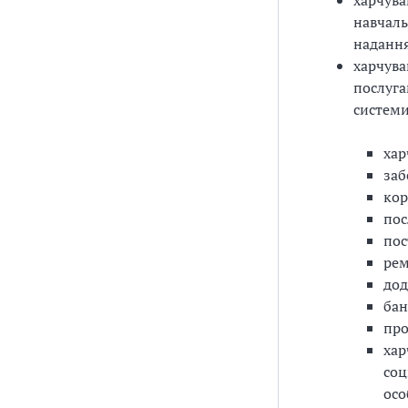
харчува
навчаль
надання
харчува
послуга
системи
хар
заб
кор
пос
пос
рем
дод
бан
про
хар
соц
осо