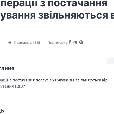
операції з постачання
ування звільняються 
3
Переглядів:
1325
Поділитися у
тання
рації з постачання послуг з харчування звільняються від
кування ПДВ?
дь