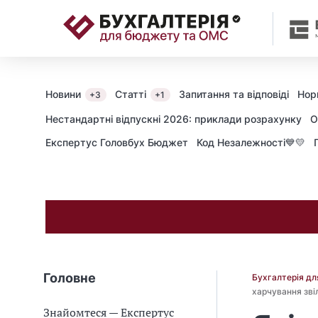
📝
Новини
Статті
Запитання та відповіді
Нор
+3
+1
Нестандартні відпускні 2026: приклади розрахунку
О
Експертус Головбух Бюджет
Код Незалежності💙💛
Головне
Бухгалтерія д
харчування зві
Знайомтеся — Експертус