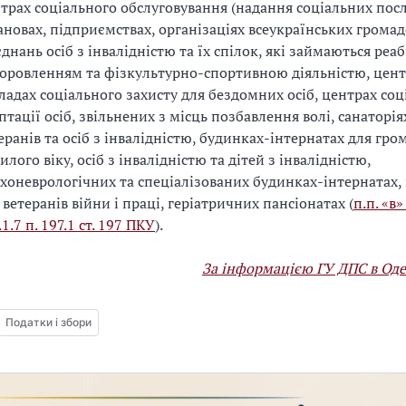
трах соціального обслуговування (надання соціальних посл
ановах, підприємствах, організаціях всеукраїнських грома
єднань осіб з інвалідністю та їх спілок, які займаються реаб
оровленням та фізкультурно-спортивною діяльністю, центр
ладах соціального захисту для бездомних осіб, центрах соц
птації осіб, звільнених з місць позбавлення волі, санаторія
еранів та осіб з інвалідністю, будинках-інтернатах для гро
илого віку, осіб з інвалідністю та дітей з інвалідністю,
хоневрологічних та спеціалізованих будинках-інтернатах,
 ветеранів війни і праці, геріатричних пансіонатах (
п.п. «в»
.1.7 п. 197.1 ст. 197 ПКУ
).
За інформацією ГУ ДПС в Оде
Податки і збори