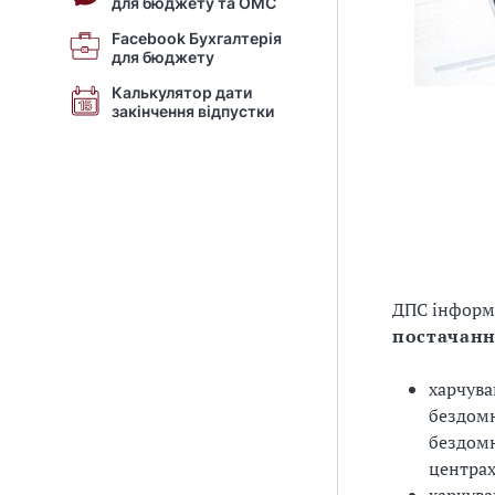
для бюджету та ОМС
Facebook Бухгалтерія
для бюджету
Калькулятор дати
закінчення відпустки
ДПС інформ
постачання
харчува
бездомн
бездомн
центрах