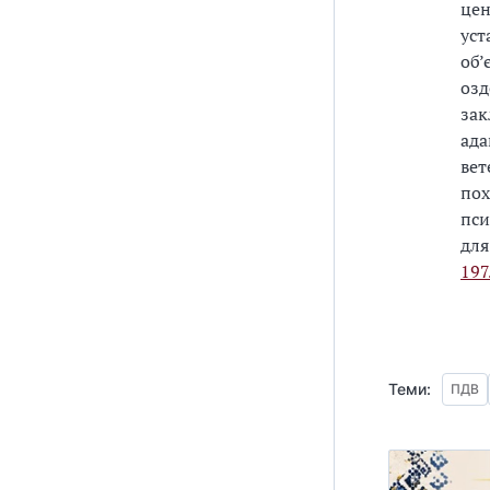
цен
уст
об’
озд
зак
ада
вет
пох
пси
для
197
Теми:
ПДВ