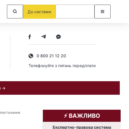
До системи
0 800 21 12 20
Телефонуйте з питань передплати
и →
з постачання
⚡️ ВАЖЛИВО
Експертно-правова система