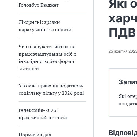
Які 
Головбух Бюджет
харч
Лікарняні: зразки
ПДВ
нарахування та оплати
Чи сплачувати внесок на
25 жовтня 202
працевлаштування осіб з
інвалідністю без форми
звітності
Запи
Хто має право на податкову
соціальну пільгу у 2026 році
Які опе
оподат
Індексація-2026:
практичний інтенсив
Відпові
Норматив для