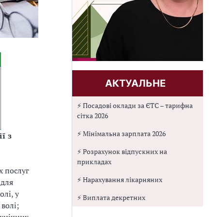
АКТУАЛЬНЕ
⚡ Посадові оклади за ЄТС – тарифна
сітка 2026
⚡ Мінімальна зарплата 2026
ї з
⚡ Розрахунок відпускних на
прикладах
х послуг
⚡ Нарахування лікарняних
 для
лі, у
⚡ Виплата декретних
 волі;