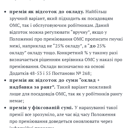
премія як відсоток до окладу.
Найбільш
зручний варіант, який підходить як посадовцям
ОМС, так і обслуговуючим робітникам. Даний
відсоток можна регулювати “вручну”, якщо у
Положенні про преміювання ОМС прописати гнучкі
межі, наприклад не “25% окладу”, а “
до
25%
окладу” окладу тощо. Конкретний % у такому разі
визначається рішенням керівника ОМС у наказі про
преміювання. Оклади визначаємо на основі
Додатків 48-53 і 55 Постанови № 268;
премія як відсоток до суми “оклад +
надбавка за ранг”.
Такий варіант можливий
лише для посадовців ОМС, так як у робітників рангу
немає;
премія у фіксованій сумі.
У нарахуванні такої
премії все зрозуміло, але час від часу Положення
про преміювання доведеться оновлювати через