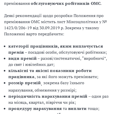
преміювання
обслуговуючих робітників ОМС
.
Деякі рекомендації щодо розробки Положення про
преміювання ОМС містить лист Мінсоцполітики у №
1423/0/206-19 від 30.09.2019 р. Зокрема у такому
Положенні варто передбачити:
категорії працівників, яким виплачується
премія
– посадові особи, обслуговуючі робітники;
види премій
– разові/систематичні, “виробничі”,
до свят і ювілейних дат;
кількісні та якісні показники роботи
працівника
, за які його можуть преміювати;
розмір премій
зокрема базу їхнього
,
нарахування, обмеження у розмірі;
періодичність нарахування премій
– один раз
на місяць, квартал, півріччя чи рік;
процедуру нарахування
та
виплати
тощо;