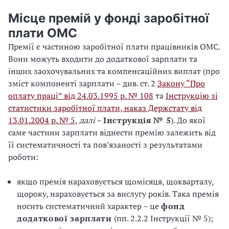
Місце премій у фонді заробітної
плати ОМС
Премії є частиною заробітної плати працівників ОМС.
Вони можуть входити до додаткової зарплати та
інших заохочувальних та компенсаційних виплат (про
зміст компоненті зарплати – див. ст. 2
Закону “Про
оплату праці” від 24.03.1995 р. № 108
та
Інструкцію зі
статистики заробітної плати, наказ Держстату від
13.01.2004 р. № 5
,
далі
–
Інструкція № 5
). До якої
саме частини зарплати віднести премію залежить від
її систематичності та пов’язаності з результатами
роботи:
якщо премія нараховується щомісяця, щокварталу,
щороку, нараховується за вислугу років. Така премія
носить систематичний характер – це
фонд
додаткової зарплати
(пп. 2.2.2 Інструкції № 5);