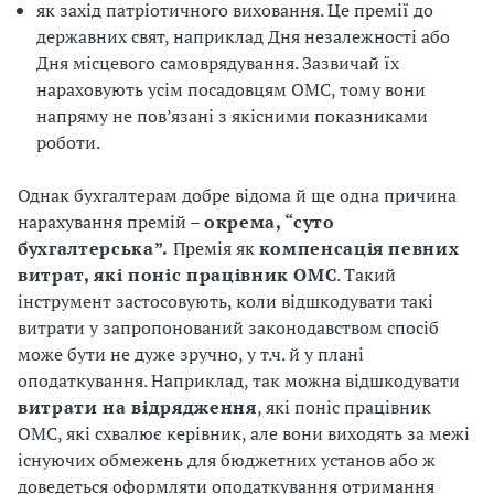
як захід патріотичного виховання. Це премії до
державних свят, наприклад Дня незалежності або
Дня місцевого самоврядування. Зазвичай їх
нараховують усім посадовцям ОМС, тому вони
напряму не пов’язані з якісними показниками
роботи.
Однак бухгалтерам добре відома й ще одна причина
нарахування премій –
окрема, “суто
бухгалтерська”.
Премія як
компенсація певних
витрат, які поніс працівник ОМС
. Такий
інструмент застосовують, коли відшкодувати такі
витрати у запропонований законодавством спосіб
може бути не дуже зручно, у т.ч. й у плані
оподаткування. Наприклад, так можна відшкодувати
витрати на відрядження
, які поніс працівник
ОМС, які схвалює керівник, але вони виходять за межі
існуючих обмежень для бюджетних установ або ж
доведеться оформляти оподаткування отримання