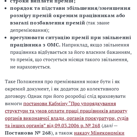
строки виплати премій;
порядок та підстави збільшення/зменшення
розміру премій окремим працівникам або
взагалі позбавлення премій
(так зване
депреміювання);
врегулювати ситуацію премії при звільненні
працівника з ОМС.
Наприклад, якщо звільнення
працівника відбувається за його власним бажанням,
то премія, що стосується місяця такого звільнення,
не нараховується.
Таке Положення про преміювання може бути і як
окремий документ, і як додаток до колективного
договору. Однак при його розробці слід враховувати
вимоги
постанови Кабміну “Про упорядкування
структури та умов оплати праці працівників апарату
органів виконавчої влади, органів прокуратури, судів
та інших органів” від 09.03.2006 р. № 268
(
далі
—
Постанова № 268
), а також
наказу Мінекономіки