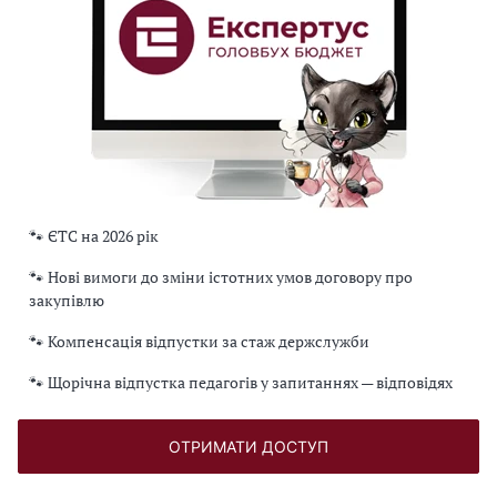
🐾 ЄТС на 2026 рік
🐾 Нові вимоги до зміни істотних умов договору про
закупівлю
🐾 Компенсація відпустки за стаж держслужби
🐾 Щорічна відпустка педагогів у запитаннях — відповідях
ОТРИМАТИ ДОСТУП