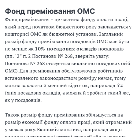
Фонд преміювання ОМС
Фонд преміювання – це частина фонду оплати праці,
який перед початком бюджетного року закладається у
кошторисі ОМС як бюджетної установи. Загальний
розмір фонду преміювання посадовців ОМС має бути
не менше як
10% посадових окладів
посадовців
(пп. “2” п. 2 Постанови № 268, зверніть увагу:
Постанова № 268 стосується виключно посадових осіб
ОМС). Для преміювання обслуговуючих робітників
встановленого законодавством розміру немає, тому
можна закласти й менший відсоток, наприклад 5%
їхніх посадових окладів, а можна й зробити такий же,
як у посадовців.
Також розмір фонду преміювання збільшується на
розмір економії фонду оплати праці, який отриманий
у межах року. Економія можлива, наприклад якщо
виникли незаповнені штатні вакансії або ж частина