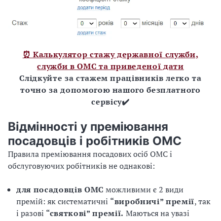
⏰ Калькулятор стажу державної служби,
служби в ОМС та приведеної дати
Слідкуйте за стажем працівників легко та
точно за допомогою нашого безплатного
сервісу✔️
Відмінності у преміювання
посадовців і робітників ОМС
Правила преміювання посадових осіб ОМС і
обслуговуючих робітників не однакові:
для посадовців ОМС
можливими є 2 види
премій: як систематичні
“виробничі” премії
, так
і разові
“святкові” премії.
Маються на увазі