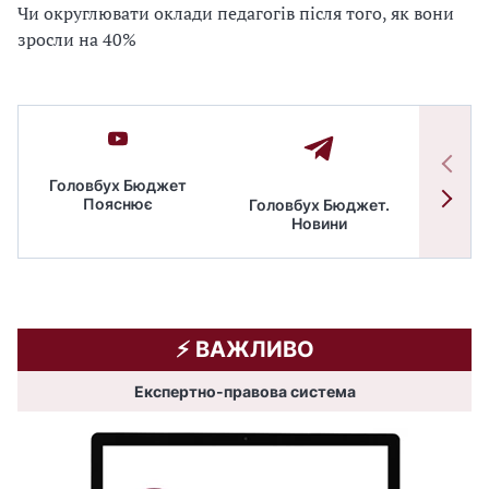
Чи округлювати оклади педагогів після того, як вони
зросли на 40%
Головбух Бюджет
Пояснює
Головбух Бюджет.
Спільн
Новини
бюдже
⚡️ ВАЖЛИВО
Експертно-правова система