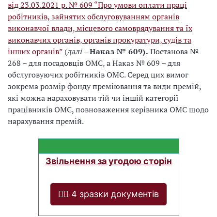
від 23.03.2021 р. № 609 “Про умови оплати праці
робітників, зайнятих обслуговуванням органів
виконавчої влади, місцевого самоврядування та їх
виконавчих органів, органів прокуратури, судів та
інших органів”
(
далі
–
Наказ № 609).
Постанова №
268 – для посадовців ОМС, а Наказ № 609 – для
обслуговуючих робітників ОМС. Серед цих вимог
зокрема розмір фонду преміювання та види премій,
які можна нараховувати тій чи іншій категорії
працівників ОМС, повноваження керівника ОМС щодо
нарахування премій.
Звільнення за угодою сторін
❤️‍🔥 4 зразки документів