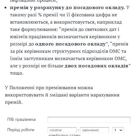
інфляційні процеси;
премія у розрахунку до посадового окладу.
У
такому разі % премії чи її фіксована цифра не
встановлюються, а використовується, наприклад
таке формулювання: “премія до святкових дат і
ювілеїв працівників визначається керівником у
розмірі до
одного посадового окладу
”, “премія
за рік керівникам структурних підрозділів ОМС та
їхнім заступникам визначається керівником ОМС,
але у розмірі не більше
двох посадових окладів
”
тощо.
У Положенні про преміювання можна
використовувати й змішані варіанти нарахування
премій.