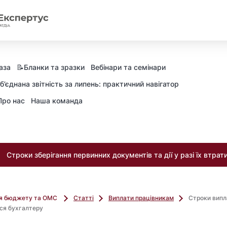
аза
📝Бланки та зразки
Вебінари та семінари
б’єднана звітність за липень: практичний навігатор
Про нас
Наша команда
Строки зберігання первинних документів та дії у разі їх втрат
ля бюджету та ОМС
Статті
Виплати працівникам
Строки випл
ся бухгалтеру