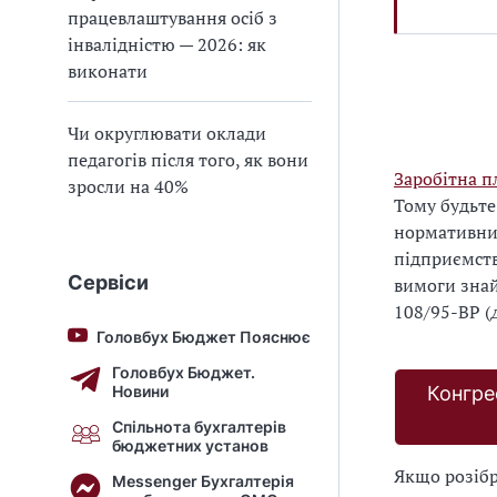
працевлаштування осіб з
інвалідністю — 2026: як
виконати
Чи округлювати оклади
педагогів після того, як вони
Заробітна п
зросли на 40%
Тому будьте
нормативним
підприємств
Сервіси
вимоги знай
108/95-ВР (
Головбух Бюджет Пояснює
Головбух Бюджет.
Новини
Конгре
Спільнота бухгалтерів
бюджетних установ
Якщо розібр
Messenger Бухгалтерія