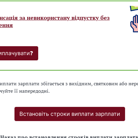
сація за невикористану відпустку без
нення
иплачувати❓
иплати зарплати збігається з вихідним, святковим або не
чуйте її напередодні.
Встановіть строки виплати зарплати
Наказ про встановлення строків виплати зарплат