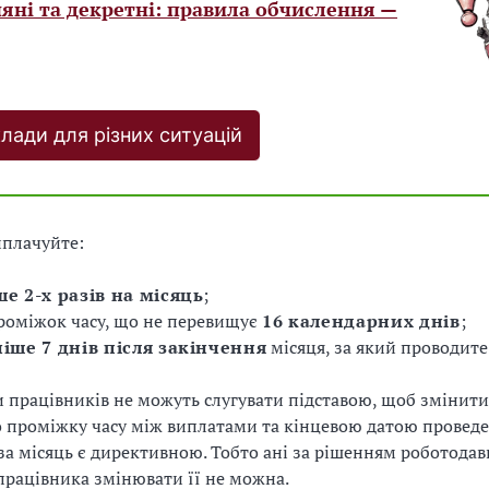
яні та декретні: правила обчислення —
лади для різних ситуацій
иплачуйте:
ше 2-х разів на місяць
;
роміжок часу, що не перевищує
16 календарних днів
;
ніше 7 днів після закінчення
місяця, за який проводите
 працівників не можуть слугувати підставою, щоб змінити 
 проміжку часу між виплатами та кінцевою датою провед
за місяць є директивною. Тобто ані за рішенням роботодавц
рацівника змінювати її не можна.