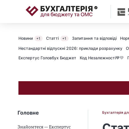
📝
Новини
Статті
Запитання та відповіді
Нор
+1
+1
Нестандартні відпускні 2026: приклади розрахунку
О
Експертус Головбух Бюджет
Код Незалежності💙💛
Головне
Бухгалтерія д
Стат
Знайомтеся — Експертус