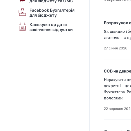
для бюджету та ОМС
Facebook Бухгалтерія
для бюджету
Розрахунок с
Калькулятор дати
закінчення відпустки
Як швидко і б
статтею — з 
27 січня 2026
ЄСВ на декре
Нарахувати де
декретні – це
бухгалтера. Р
пологами
22 вересня 202