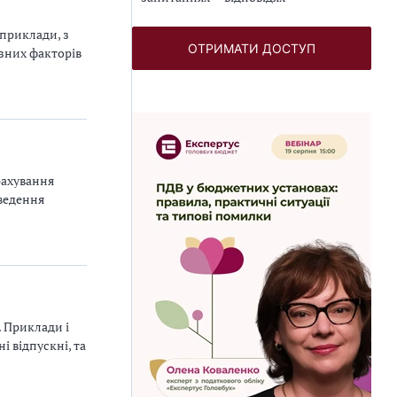
 приклади, з
ОТРИМАТИ ДОСТУП
ізних факторів
рахування
оведення
. Приклади і
і відпускні, та