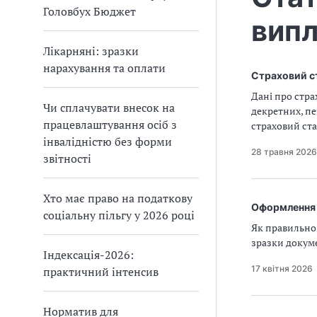
Головбух Бюджет
вип
Лікарняні: зразки
нарахування та оплати
Страховий ст
Дані про стра
Чи сплачувати внесок на
декретних, пе
працевлаштування осіб з
страховий ста
інвалідністю без форми
28 травня 2026
звітності
Хто має право на податкову
Оформлення д
соціальну пільгу у 2026 році
Як правильно 
зразки докуме
Індексація-2026:
17 квітня 2026
практичний інтенсив
Норматив для