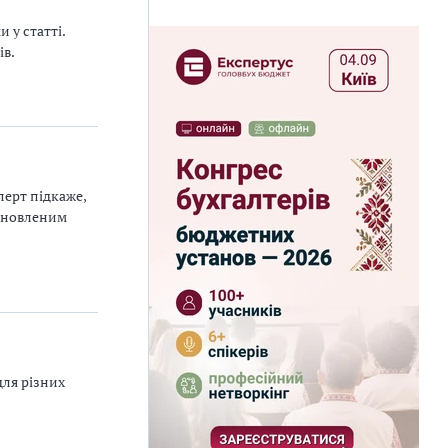
 у статті.
ів.
перт підкаже,
 оновленим
для різних