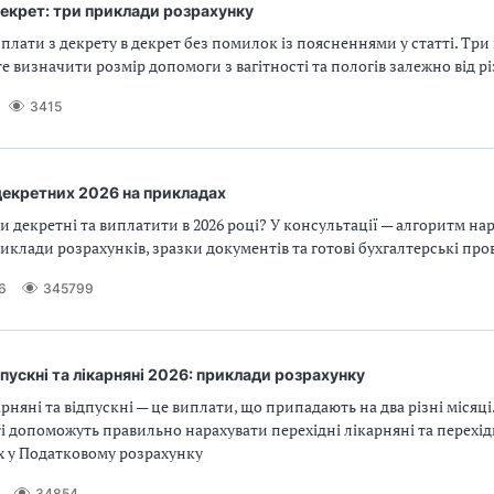
декрет: три приклади розрахунку
плати з декрету в декрет без помилок із поясненнями у статті. Три
 визначити розмір допомоги з вагітності та пологів залежно від р
3415
декретних 2026 на прикладах
и декретні та виплатити в 2026 році? У консультації — алгоритм на
иклади розрахунків, зразки документів та готові бухгалтерські пр
6
345799
дпускні та лікарняні 2026: приклади розрахунку
арняні та відпускні — це виплати, що припадають на два різні місяці
ті допоможуть правильно нарахувати перехідні лікарняні та перехідн
х у Податковому розрахунку
34854