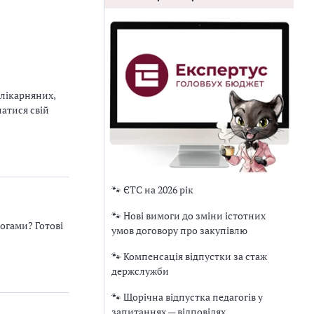
 лікарняних,
натися свій
🐾 ЄТС на 2026 рік
🐾 Нові вимоги до зміни істотних
логами? Готові
умов договору про закупівлю
🐾 Компенсація відпустки за стаж
держслужби
🐾 Щорічна відпустка педагогів у
запитаннях — відповідях