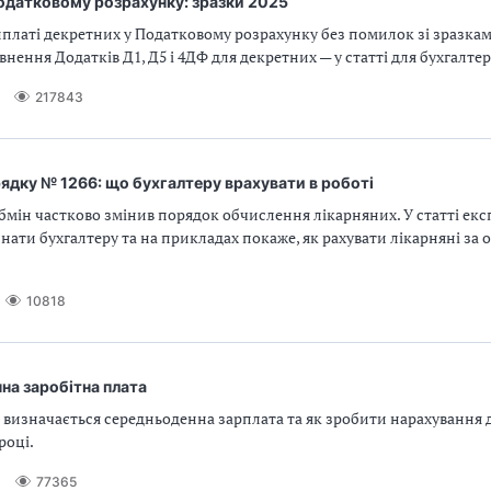
одатковому розрахунку: зразки 2025
иплаті декретних у Податковому розрахунку без помилок зі зразками
нення Додатків Д1, Д5 і 4ДФ для декретних — у статті для бухгалтер
217843
ядку № 1266: що бухгалтеру врахувати в роботі
абмін частково змінив порядок обчислення лікарняних. У статті екс
нати бухгалтеру та на прикладах покаже, як рахувати лікарняні за
10818
на заробітна плата
 визначається середньоденна зарплата та як зробити нарахування 
році.
77365