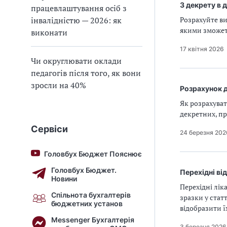
З декрету в 
працевлаштування осіб з
інвалідністю — 2026: як
Розрахуйте ви
якими зможете
виконати
17 квітня 2026
Чи округлювати оклади
педагогів після того, як вони
зросли на 40%
Розрахунок 
Як розрахуват
декретних, пр
Сервіси
24 березня 202
Головбух Бюджет Пояснює
Головбух Бюджет.
Перехідні ві
Новини
Перехідні лік
Спільнота бухгалтерів
зразки у стат
бюджетних установ
відобразити ї
Messenger Бухгалтерія
3 березня 2026