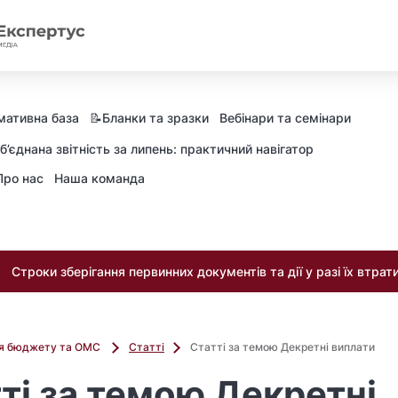
мативна база
📝Бланки та зразки
Вебінари та семінари
б’єднана звітність за липень: практичний навігатор
Про нас
Наша команда
Строки зберігання первинних документів та дії у разі їх втрат
ля бюджету та ОМС
Статті
Статті за темою Декретні виплати
ті за темою Декретні