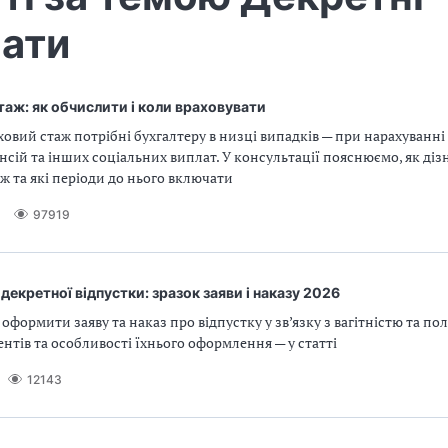
лати
аж: як обчислити і коли враховувати
ховий стаж потрібні бухгалтеру в низці випадків — при нарахуванні
нсій та інших соціальних виплат. У консультації пояснюємо, як діз
ж та які періоди до нього включати
97919
екретної відпустки: зразок заяви і наказу 2026
оформити заяву та наказ про відпустку у зв’язку з вагітністю та по
нтів та особливості їхнього оформлення — у статті
12143