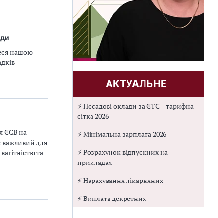
ади
теся нашою
адків
АКТУАЛЬНЕ
⚡ Посадові оклади за ЄТС – тарифна
сітка 2026
я ЄСВ на
⚡ Мінімальна зарплата 2026
ле важливий для
⚡ Розрахунок відпускних на
вагітністю та
прикладах
⚡ Нарахування лікарняних
⚡ Виплата декретних