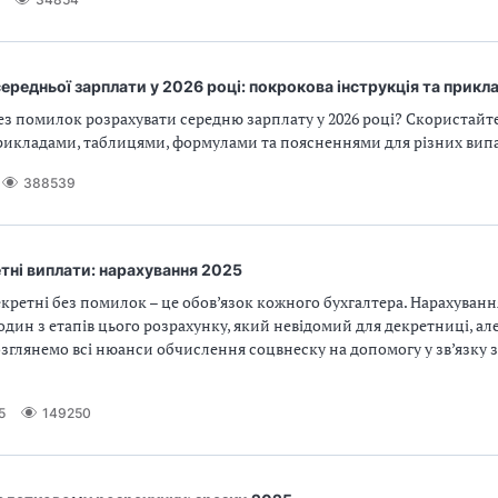
ередньої зарплати у 2026 році: покрокова інструкція та прикл
ез помилок розрахувати середню зарплату у 2026 році? Скористай
прикладами, таблицями, формулами та поясненнями для різних вип
388539
тні виплати: нарахування 2025
кретні без помилок – це обов’язок кожного бухгалтера. Нарахуванн
 один з етапів цього розрахунку, який невідомий для декретниці, а
озглянемо всі нюанси обчислення соцвнеску на допомогу у зв’язку з 
5
149250