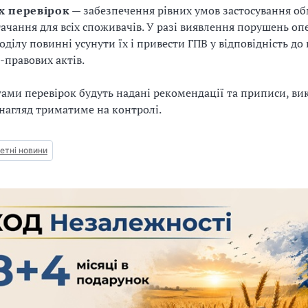
х перевірок
— забезпечення рівних умов застосування о
ачання для всіх споживачів. У разі виявлення порушень оп
оділу повинні усунути їх і привести ГПВ у відповідність до
правових актів.
тами перевірок будуть надані рекомендації та приписи, в
агляд триматиме на контролі.
тні новини