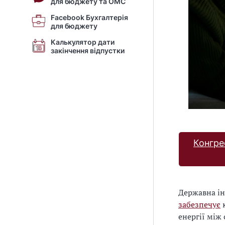
для бюджету та ОМС
Facebook Бухгалтерія
для бюджету
Калькулятор дати
закінчення відпустки
Конгре
Державна ін
забезпечує
к
енергії між