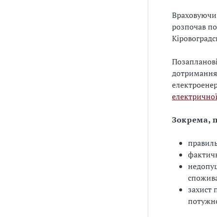
Враховуючи 
розпочав по
Кіровоградс
Позапланові
дотримання 
електроенер
електричної
Зокрема, 
правиль
фактичн
недопущ
спожив
захист 
потужно