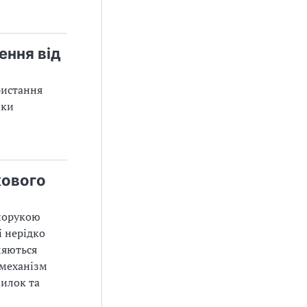
ення від
ристання
нки
кового
апорукою
і нерідко
ляються
 механізм
милок та