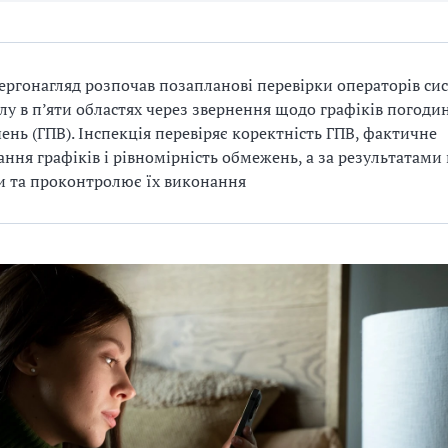
ргонагляд розпочав позапланові перевірки операторів си
лу в п’яти областях через звернення щодо графіків погоди
ень (ГПВ). Інспекція перевіряє коректність ГПВ, фактичне
ння графіків і рівномірність обмежень, а за результатами
 та проконтролює їх виконання