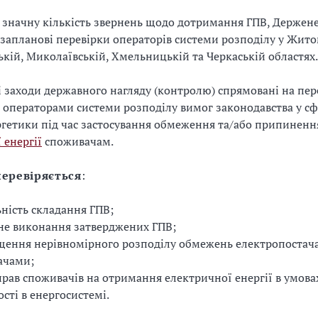
значну кількість звернень щодо дотримання ГПВ, Держен
запланові перевірки операторів системи розподілу у Жито
ькій, Миколаївській, Хмельницькій та Черкаській областях.
 заходи державного нагляду (контролю) спрямовані на пер
операторами системи розподілу вимог законодавства у сф
гетики під час застосування обмеження та/або припиненн
 енергії
споживачам.
перевіряється
:
ність складання ГПВ;
е виконання затверджених ГПВ;
ення нерівномірного розподілу обмежень електропостач
ачами;
прав споживачів на отримання електричної енергії в умова
сті в енергосистемі.