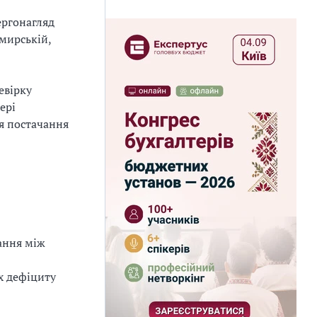
ергонагляд
мирській,
евірку
ері
я постачання
ання між
х дефіциту