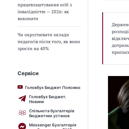
працевлаштування осіб з
інвалідністю — 2026: як
виконати
Держене
розподі
Чи округлювати оклади
відключ
педагогів після того, як вони
дотрима
зросли на 40%
приписи
Сервіси
Головбух Бюджет Пояснює
Головбух Бюджет.
Новини
Спільнота бухгалтерів
бюджетних установ
Messenger Бухгалтерія