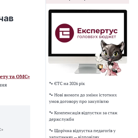
чав
ету та ОМС»
🐾 ЄТС на 2026 рік
ння
🐾 Нові вимоги до зміни істотних
умов договору про закупівлю
🐾 Компенсація відпустки за стаж
держслужби
С»
🐾 Щорічна відпустка педагогів у
запитаннях — відповідях