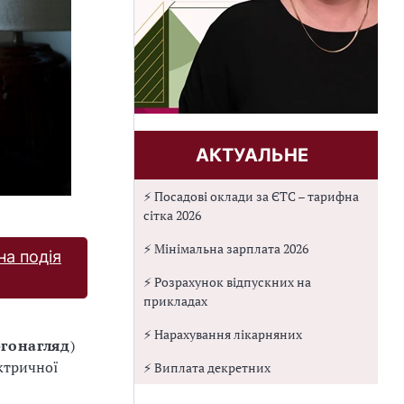
АКТУАЛЬНЕ
⚡ Посадові оклади за ЄТС – тарифна
сітка 2026
⚡ Мінімальна зарплата 2026
на подія
⚡ Розрахунок відпускних на
прикладах
⚡ Нарахування лікарняних
гонагляд
)
ктричної
⚡ Виплата декретних