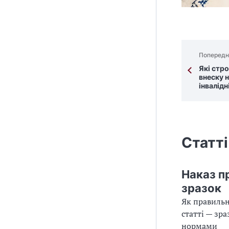
Попередн
Які стро
внеску 
інвалідн
Статті
Наказ п
зразок
Як правильн
статті — зр
нормами