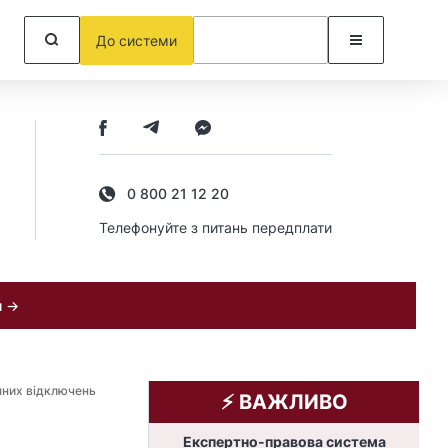
До системи
0 800 21 12 20
Телефонуйте з питань передплати
и →
нних відключень
⚡️ ВАЖЛИВО
Експертно-правова система