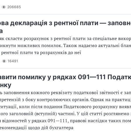
206685
ва декларація з рентної плати — заповн
а
як скласти розрахунок з рентної плати за спеціальне вико
никнути можливих помилок. Також надаємо актуальні бла
 рентної плати та розрахунків до неї
16491
авити помилку у рядках 091—111 Подат
нку
ь заповнення кожного реквізиту податкової звітності є з
 претензій з боку контролюючих органів. Однак на практиц
итуації, коли після подання Податкового розрахунку вияв
ого заголовній (вступній) частині. У цій статті розглянемо
 відомостей у рядках 091—111, правові наслідки таких по
екомендації щодо дій бухгалтера