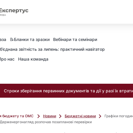
аза
📝Бланки та зразки
Вебінари та семінари
б’єднана звітність за липень: практичний навігатор
Про нас
Наша команда
Строки зберігання первинних документів та дії у разі їх втрат
ля бюджету та ОМС
Новини
Бюджетні новини
Графіки погоди
 Держенергонагляд розпочав позапланові перевірки