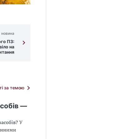
 новина
го ПЗ:
віло на
питання
тті за темою
асобів —
асобів? У
чинними