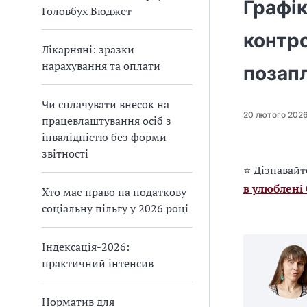
Графік
Головбух Бюджет
контр
Лікарняні: зразки
нарахування та оплати
позапл
Чи сплачувати внесок на
20 лютого 202
працевлаштування осіб з
інвалідністю без форми
звітності
⭐ Дізнавайт
в улюблені
Хто має право на податкову
соціальну пільгу у 2026 році
Індексація-2026:
практичний інтенсив
Норматив для