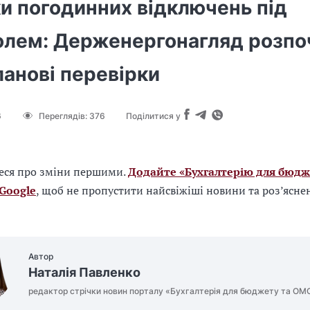
и погодинних відключень під
олем: Держенергонагляд розпо
анові перевірки
6
Переглядів:
376
Поділитися у
еся про зміни першими.
Додайте «Бухгалтерію для бюдж
 Google
, щоб не пропустити найсвіжіші новини та роз’ясне
Автор
Наталія Павленко
редактор стрічки новин порталу «Бухгалтерія для бюджету та ОМ