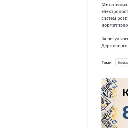
Мета таки
електропост
систем розп
нормативно-
За результа
Держенергон
Теми:
Бюдже