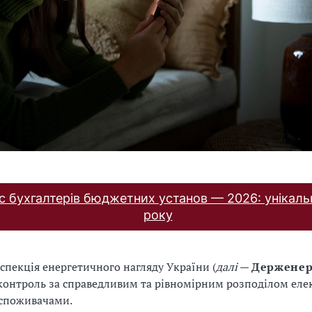
с бухгалтерів бюджетних установ — 2026: унікаль
року
спекція енергетичного нагляду України (
далі
—
Держенер
онтроль за справедливим та рівномірним розподілом еле
 споживачами.