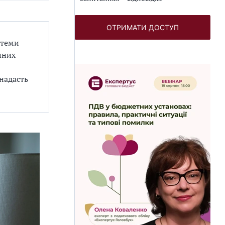
ОТРИМАТИ ДОСТУП
стеми
нних
 надасть