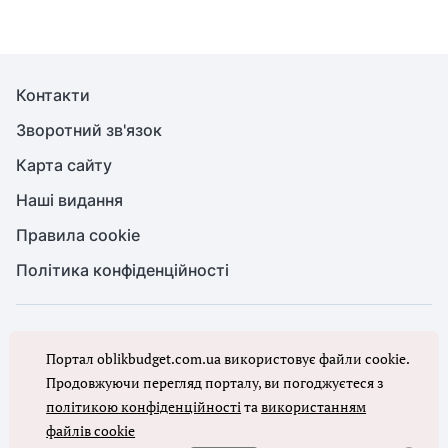
Контакти
Зворотний зв'язок
Карта сайту
Наші видання
Правила cookie
Політика конфіденційності
© Бухгалтерія для бюджету та ОМС, 2026. Усі права захищено
Портал oblikbudget.com.ua використовує файли cookie.
Повне або часткове копіювання будь-яких матеріалів порталу,
цитування, публікація їх анотованих оглядів допускаються лише з
Продовжуючи перегляд порталу, ви погоджуєтеся з
письмового дозволу редакції порталу
політикою конфіденційності
та
використанням
файлів cookie
Ми в соцмережах