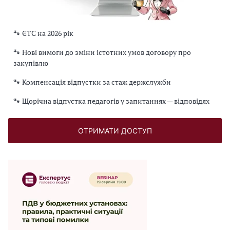
🐾 ЄТС на 2026 рік
🐾 Нові вимоги до зміни істотних умов договору про
закупівлю
🐾 Компенсація відпустки за стаж держслужби
🐾 Щорічна відпустка педагогів у запитаннях — відповідях
ОТРИМАТИ ДОСТУП