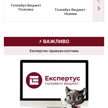
Головбух Бюджет
Пояснює
Головбух Бюджет.
Спільн
Новини
бюдже
⚡️ ВАЖЛИВО
Експертно-правова система