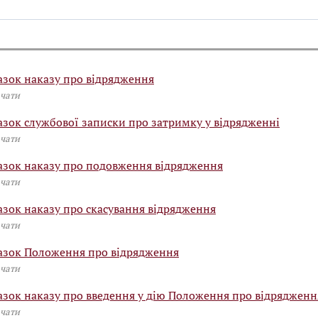
азок наказу про відрядження
чати
азок службової записки про затримку у відрядженні
чати
азок наказу про подовження відрядження
чати
азок наказу про скасування відрядження
чати
азок Положення про відрядження
чати
азок наказу про введення у дію Положення про відрядженн
чати