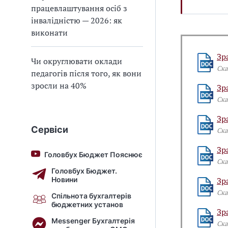
працевлаштування осіб з
інвалідністю — 2026: як
виконати
Зр
Чи округлювати оклади
Ска
педагогів після того, як вони
зросли на 40%
Зр
Ска
Зр
Сервіси
Ска
Зр
Головбух Бюджет Пояснює
Ска
Головбух Бюджет.
Новини
Зр
Ска
Спільнота бухгалтерів
бюджетних установ
Зр
Messenger Бухгалтерія
Ска