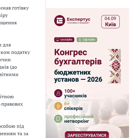
имав готівку
міру
ершення
и для
ником податку
ричин
нів (до
звітними
вітною
о-правових
особою під
ченням та за