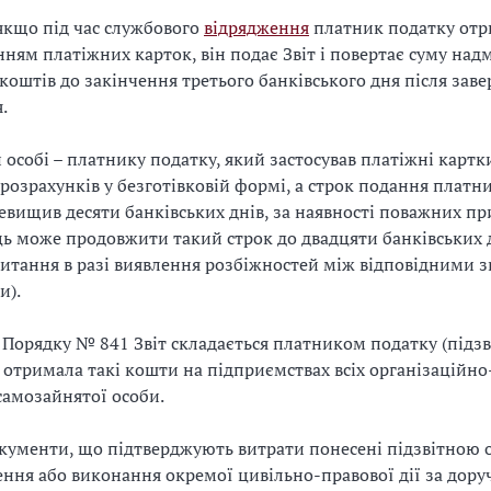
якщо під час службового
відрядження
платник податку отр
анням платіжних карток, він подає Звіт і повертає суму над
коштів до закінчення третього банківського дня після зав
.
 особі – платнику податку, який застосував платіжні картк
розрахунків у безготівковій формі, а строк подання плат
ревищив десяти банківських днів, за наявності поважних п
ь може продовжити такий строк до двадцяти банківських д
питання в разі виявлення розбіжностей між відповідними 
и).
 6 Порядку № 841 Звіт складається платником податку (підз
 отримала такі кошти на підприємствах всіх організаційн
самозайнятої особи.
кументи, що підтверджують витрати понесені підзвітною 
ення або виконання окремої цивільно-правової дії за дору