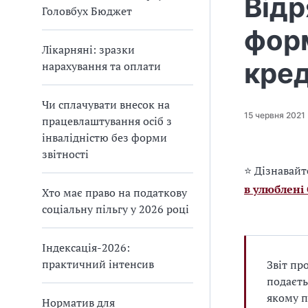
Відр
Головбух Бюджет
фор
Лікарняні: зразки
кре
нарахування та оплати
Чи сплачувати внесок на
15 червня 2021
працевлаштування осіб з
інвалідністю без форми
звітності
⭐ Дізнавайт
в улюблені
Хто має право на податкову
соціальну пільгу у 2026 році
Індексація-2026:
практичний інтенсив
Звіт пр
подаєть
якому п
Норматив для