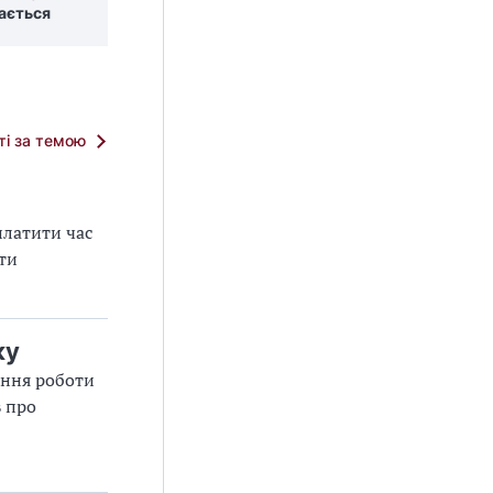
ається
тті за темою
платити час
оти
ку
ання роботи
в про