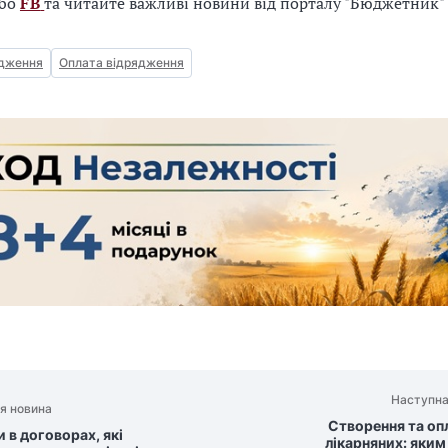
бо
FB
та читайте важливі новини від порталу "Бюджетник
дження
Оплата відрядження
Наступна
я новина
Створення та оп
 в договорах, які
лікарняних: яким