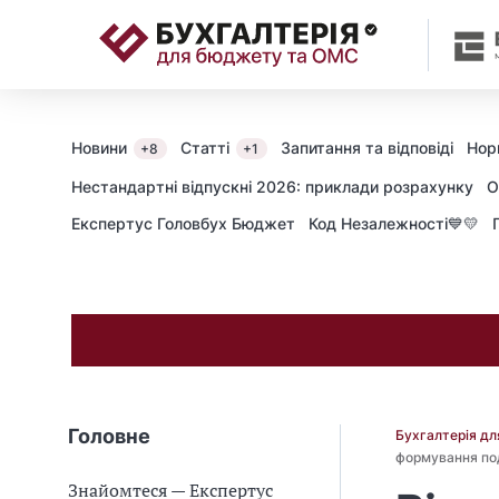
📝
Новини
Статті
Запитання та відповіді
Нор
+8
+1
Нестандартні відпускні 2026: приклади розрахунку
О
Експертус Головбух Бюджет
Код Незалежності💙💛
Головне
Бухгалтерія д
формування по
Знайомтеся — Експертус