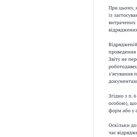
При цьому, 
із застосув
витрачених 
відрядження
Відрядженій
проведення 
Звіту не пе
роботодавец
з’ясування 
документам
Згідно з п.
особою), що
форм або у 
Оскільки до
час відрядж