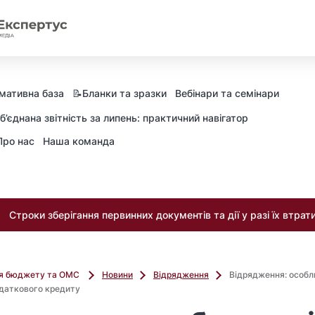
мативна база
📝Бланки та зразки
Вебінари та семінари
б’єднана звітність за липень: практичний навігатор
Про нас
Наша команда
Строки зберігання первинних документів та дії у разі їх втрат
ля бюджету та ОМС
Новини
Відрядження
Відрядження: особл
даткового кредиту