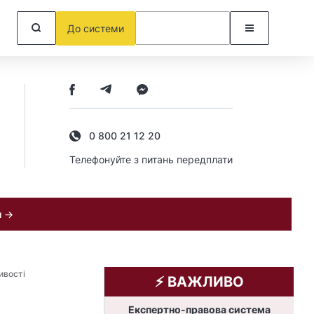
До системи
0 800 21 12 20
Телефонуйте з питань передплати
и →
ивості
⚡️ ВАЖЛИВО
Експертно-правова система