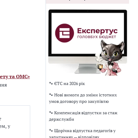
ету та ОМС»
🐾 ЄТС на 2026 рік
ння
🐾 Нові вимоги до зміни істотних
умов договору про закупівлю
🐾 Компенсація відпустки за стаж
т
держслужби
ем, у
🐾 Щорічна відпустка педагогів у
запитаннях — відповідях