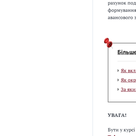
рахунок под
формування 
авансового з
Більш
Як вкл
Як окр
За яки
УВАГА!
Бути у курс