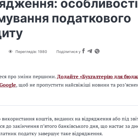
ядження: особливості
мування податкового
диту
Переглядів:
1980
Поділитися у
еся про зміни першими.
Додайте «Бухгалтерію для бюдж
 Google
, щоб не пропустити найсвіжіші новини та роз’ясне
о використання коштів, виданих на відрядження або під зві
ся до закінчення п’ятого банківського дня, що настає за дн
латник податку завершує таке відрядження.