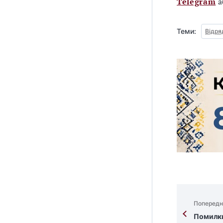
Telegram
а
Теми:
Відря
Попередн
Помилки