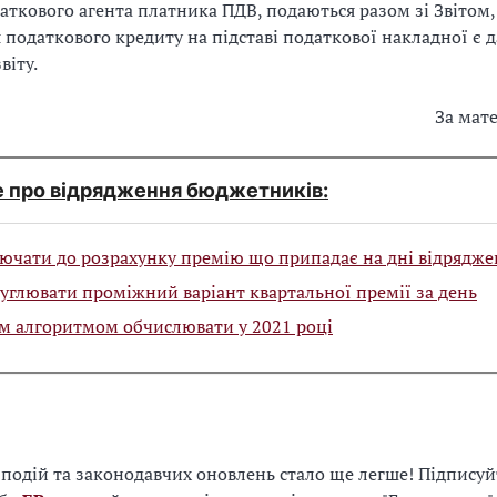
аткового агента платника ПДВ, подаються разом зі Звітом,
податкового кредиту на підставі податкової накладної є 
віту.
За мат
е про відрядження бюджетників:
ючати до розрахунку премію що припадає на дні відрядж
углювати проміжний варіант квартальної премії за день
м алгоритмом обчислювати у 2021 році
і подій та законодавчих оновлень стало ще легше! Підписуй