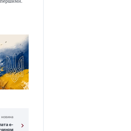
" першими.
 новина
лата е-
 чином