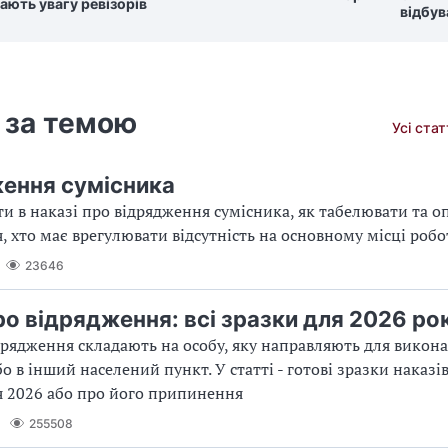
ають увагу ревізорів
відбув
 за темою
Усі ста
ення сумісника
и в наказі про відрядження сумісника, як табелювати та о
, хто має врегулювати відсутність на основному місці роб
23646
ро відрядження: всі зразки для 2026 ро
дрядження складають на особу, яку направляють для викон
о в інший населений пункт. У статті - готові зразки наказі
 2026 або про його припинення
255508