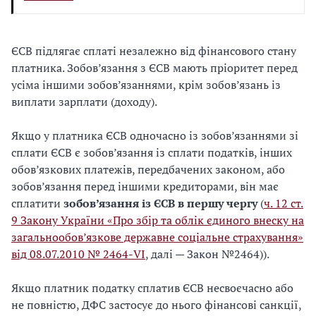
ЄСВ підлягає сплаті незалежно від фінансового стану
платника. Зобов’язання з ЄСВ мають пріоритет перед
усіма іншими зобов’язаннями, крім зобов’язань із
виплати зарплати (доходу).
Якщо у платника ЄСВ одночасно із зобов’язаннями зі
сплати ЄСВ є зобов’язання із сплати податків, інших
обов’язкових платежів, передбачених законом, або
зобов’язання перед іншими кредиторами, він має
сплатити
зобов’язання із ЄСВ в першу чергу
(
ч. 12 ст.
9 Закону України «Про збір та облік єдиного внеску на
загальнообов’язкове державне соціальне страхування»
від 08.07.2010 № 2464-VI
, далі — Закон №2464)).
Якщо платник податку сплатив ЄСВ несвоєчасно або
не повністю, ДФС застосує до нього фінансові санкції,