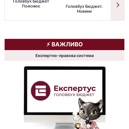
Головбух Бюджет
Пояснює
Головбух Бюджет.
Спільн
Новини
бюдже
⚡️ ВАЖЛИВО
Експертно-правова система