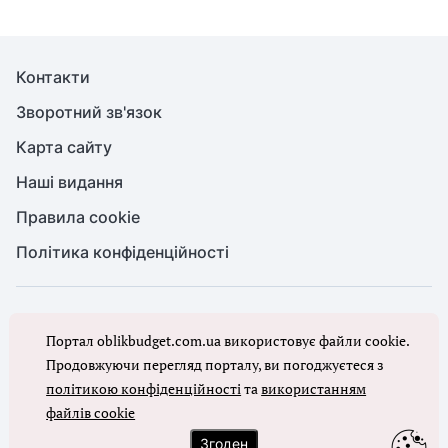
Контакти
Зворотний зв'язок
Карта сайту
Наші видання
Правила cookie
Політика конфіденційності
© Бухгалтерія для бюджету та ОМС, 2026. Усі права захищено
Портал oblikbudget.com.ua використовує файли cookie.
Повне або часткове копіювання будь-яких матеріалів порталу,
цитування, публікація їх анотованих оглядів допускаються лише з
Продовжуючи перегляд порталу, ви погоджуєтеся з
письмового дозволу редакції порталу
політикою конфіденційності
та
використанням
файлів cookie
Ми в соцмережах
Згоден