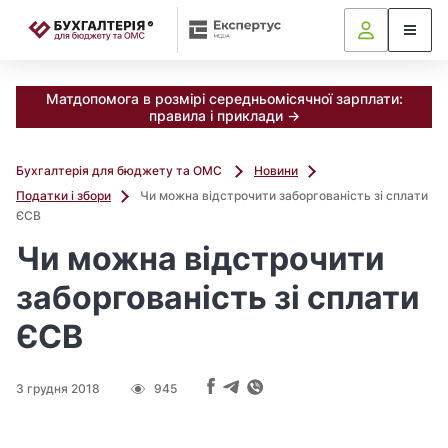
📝
Матдопомога в розмірі середньомісячної зарплати:
правила і приклади →
Бухгалтерія для бюджету та ОМС
Новини
Податки і збори
Чи можна відстрочити заборгованість зі сплати
ЄСВ
Чи можна відстрочити
заборгованість зі сплати
ЄСВ
3 грудня 2018
945