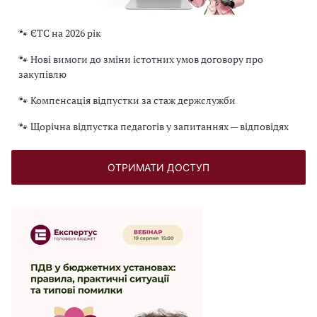
🐾 ЄТС на 2026 рік
🐾 Нові вимоги до зміни істотних умов договору про
закупівлю
🐾 Компенсація відпустки за стаж держслужби
🐾 Щорічна відпустка педагогів у запитаннях — відповідях
ОТРИМАТИ ДОСТУП