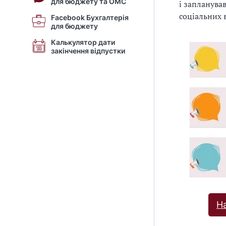
для бюджету та ОМС
і запланував
соціальних в
Facebook Бухгалтерія
для бюджету
Калькулятор дати
закінчення відпустки
Н