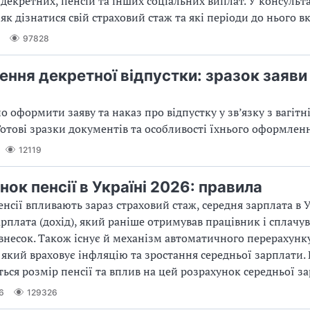
 декретних, пенсій та інших соціальних виплат. У консульта
як дізнатися свій страховий стаж та які періоди до нього 
97828
ння декретної відпустки: зразок заяви 
о оформити заяву та наказ про відпустку у зв’язку з вагітн
отові зразки документів та особливості їхнього оформленн
12119
ок пенсії в Україні 2026: правила
енсії впливають зараз страховий стаж, середня зарплата в У
рплата (дохід), який раніше отримував працівник і сплачув
внесок. Також існує й механізм автоматичного перерахунк
), який враховує інфляцію та зростання середньої зарплати.
ться розмір пенсії та вплив на цей розрахунок середньої з
6
129326