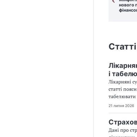
нового 
фінансо
Статті
Лікарня
і табел
Лікарняні с
статті пояс
табелювати 
21 липня 2026
Страхов
Дані про ст