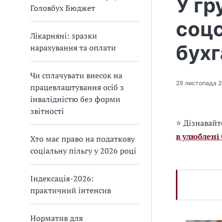
У гр
Головбух Бюджет
соцс
Лікарняні: зразки
бухг
нарахування та оплати
Чи сплачувати внесок на
29 листопада 
працевлаштування осіб з
інвалідністю без форми
звітності
⭐ Дізнавайт
в улюблені
Хто має право на податкову
соціальну пільгу у 2026 році
Індексація-2026:
практичний інтенсив
Норматив для