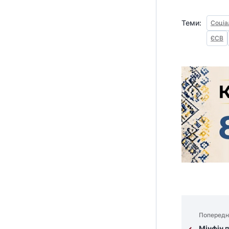
Теми:
Соціа
ЄСВ
Попередн
Мінфін 