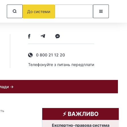
До системи
0 800 21 12 20
Телефонуйте з питань передплати
клади →
уть
⚡️ ВАЖЛИВО
Експертно-правова система