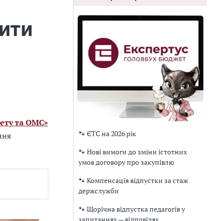
ити
ету та ОМС»
🐾 ЄТС на 2026 рік
ння
🐾 Нові вимоги до зміни істотних
умов договору про закупівлю
🐾 Компенсація відпустки за стаж
держслужби
🐾 Щорічна відпустка педагогів у
запитаннях — відповідях