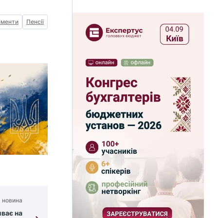
іменти
Пенсії
 новина
иває на