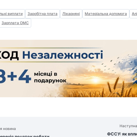
льні виплати
Заробітна плата
Лікарняні
Матеріальна допомога
Ал
Зарплата ОМС
Наступна
я новина
ФССУ: як впл
переніс початок роботи