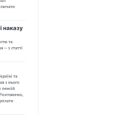
ції
включати
і наказу
істю та
я — у статті
країні та
ав з нього
у пенсій
 Розглянемо,
арплати