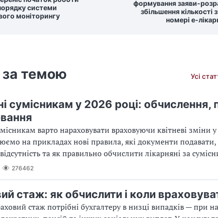
формування заяви-розр
порядку системи
збільшення кількості з
вого моніторингу
номері е-ліка
 за темою
Усі ста
ні сумісникам у 2026 році: обчислення,
ювання
умісникам варто нараховувати враховуючи квітневі зміни у 
нюємо на прикладах нові правила, які документи подавати,
відсутність та як правильно обчислити лікарняні за суміс
276462
ий стаж: як обчислити і коли враховува
раховий стаж потрібні бухгалтеру в низці випадків — при н