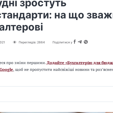
удні зростуть
тандарти: на що зваж
алтерові
2021
Переглядів:
2664
Поділитися у
еся про зміни першими.
Додайте «Бухгалтерію для бюдж
 Google
, щоб не пропустити найсвіжіші новини та роз’ясне