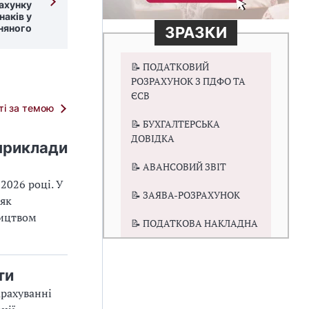
ахунку
наків у
рняного
ЗРАЗКИ
📝 ПОДАТКОВИЙ
РОЗРАХУНОК З ПДФО ТА
ЄСВ
тті за темою
📝 БУХГАЛТЕРСЬКА
ДОВІДКА
 приклади
📝 АВАНСОВИЙ ЗВІТ
2026 році. У
📝 ЗАЯВА-РОЗРАХУНОК
 як
ництвом
📝 ПОДАТКОВА НАКЛАДНА
ти
арахуванні