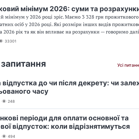
овий мінімум 2026: суми та розрахунк
 мінімум у 2026 році зріс. Маємо 3 328 грн прожитковог
атних осіб у 2026 році. Які розміри інших видів прожитко
а 2026 рік та як він впливає на розрахунки — говоримо далі
33301
 запитання
Усі питанн
відпустка до чи після декрету: чи зале
ьованого часу
248
нкові періоди для оплати основної та
вої відпусток: коли відрізнятимуться
494