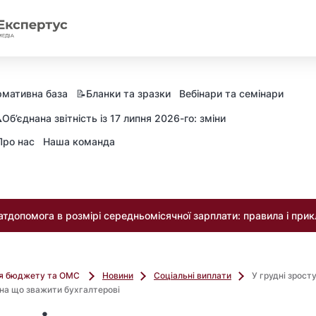
мативна база
📝Бланки та зразки
Вебінари та семінари
️Об’єднана звітність із 17 липня 2026-го: зміни
Про нас
Наша команда
тдопомога в розмірі середньомісячної зарплати: правила і при
ля бюджету та ОМС
Новини
Соціальні виплати
У грудні зрост
на що зважити бухгалтерові