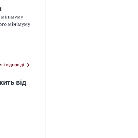
и
о мінімуму
вого мінімуму
.
я і відповіді
жить від