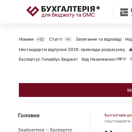
📝
Новини
Статті
Запитання та відповіді
Нор
+12
+1
Нестандартні відпускні 2026: приклади розрахунку
⚠
Експертус Головбух Бюджет
Код Незалежності💙💛
Ма
Головне
Бухгалтерія д
соцстандарти: 
Знайомтеся — Експертус