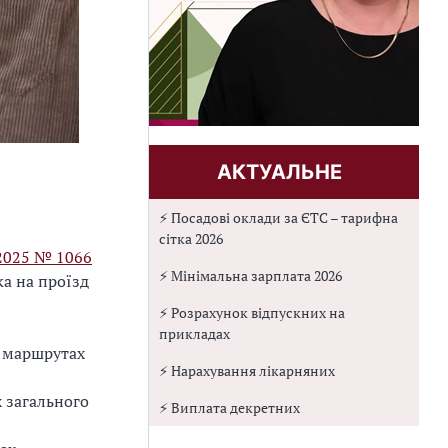
АКТУАЛЬНЕ
⚡ Посадові оклади за ЄТС – тарифна
сітка 2026
.2025 № 1066
⚡ Мінімальна зарплата 2026
а на проїзд
⚡ Розрахунок відпускних на
прикладах
х маршрутах
⚡ Нарахування лікарняних
 загального
⚡ Виплата декретних