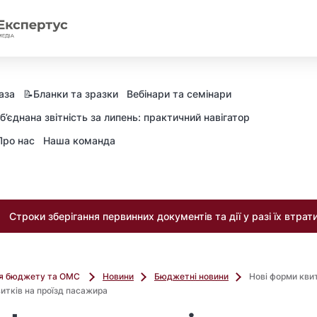
аза
📝Бланки та зразки
Вебінари та семінари
б’єднана звітність за липень: практичний навігатор
Про нас
Наша команда
Строки зберігання первинних документів та дії у разі їх втрат
ля бюджету та ОМС
Новини
Бюджетні новини
Нові форми квит
итків на проїзд пасажира