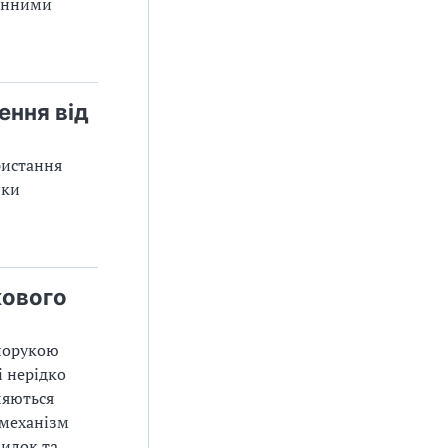
чинними
ення від
ристання
нки
кового
апорукою
і нерідко
ляються
 механізм
милок та