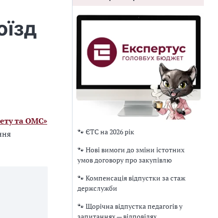
оїзд
ету та ОМС»
🐾 ЄТС на 2026 рік
ння
🐾 Нові вимоги до зміни істотних
умов договору про закупівлю
🐾 Компенсація відпустки за стаж
держслужби
🐾 Щорічна відпустка педагогів у
запитаннях — відповідях