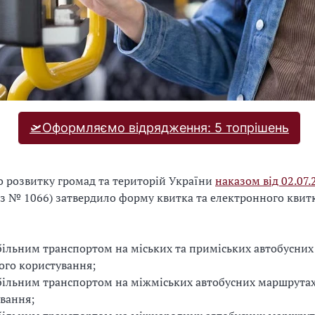
🛫Оформляємо відрядження: 5 топрішень
о розвитку громад та територій України
наказом від 02.07
з № 1066) затвердило форму квитка та електронного квитк
ільним транспортом на міських та приміських автобусни
ого користування;
ільним транспортом на міжміських автобусних маршрутах
вання;