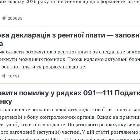
азок наказу 2026 року та пояснення щодо оформлення за 
206685
ва декларація з рентної плати — заповн
а
як скласти розрахунок з рентної плати за спеціальне вико
никнути можливих помилок. Також надаємо актуальні бла
 рентної плати та розрахунків до неї
16491
авити помилку у рядках 091—111 Подат
нку
ь заповнення кожного реквізиту податкової звітності є з
 претензій з боку контролюючих органів. Однак на практиц
итуації, коли після подання Податкового розрахунку вияв
ого заголовній (вступній) частині. У цій статті розглянемо
 відомостей у рядках 091—111, правові наслідки таких по