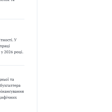
тності. У
 праці
у 2026 році.
ньої та
 бухгалтера
фінансування
ецифічних