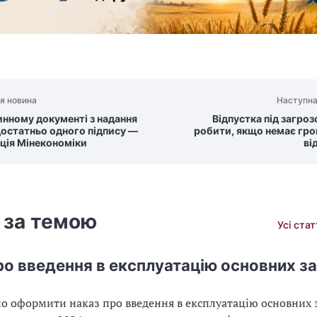
я новина
Наступна
инному документі з надання
Відпустка під загро
достатньо одного підпису —
робити, якщо немає гро
ція Мінекономіки
ві
 за темою
Усі ста
ро введення в експлуатацію основних з
о оформити наказ про введення в експлуатацію основних з