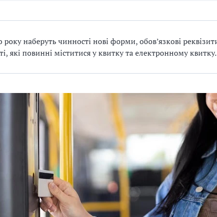
о року наберуть чинності нові форми, обов’язкові реквізит
ті, які повинні міститися у квитку та електронному квитку.