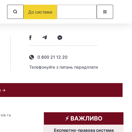
До системи
0 800 21 12 20
Телефонуйте з питань передплати
и →
ків та
⚡️ ВАЖЛИВО
Експертно-правова система