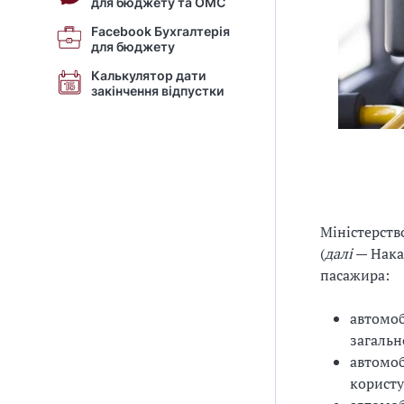
для бюджету та ОМС
Facebook Бухгалтерія
для бюджету
Калькулятор дати
закінчення відпустки
Міністерств
(
далі
— Нака
пасажира:
автомоб
загальн
автомоб
користу