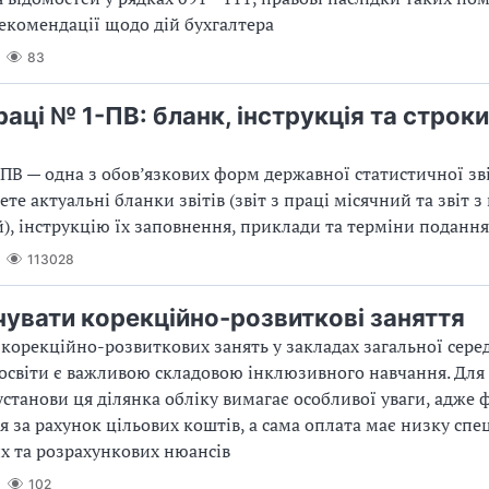
екомендації щодо дій бухгалтера
83
праці № 1-ПВ: бланк, інструкція та строки
я
В — одна з обов’язкових форм державної статистичної зві
ете актуальні бланки звітів (звіт з праці місячний та звіт з
), інструкцію їх заповнення, приклади та терміни подання 
113028
чувати корекційно-розвиткові заняття
корекційно-розвиткових занять у закладах загальної серед
освіти є важливою складовою інклюзивного навчання. Для
станови ця ділянка обліку вимагає особливої уваги, адже 
я за рахунок цільових коштів, а сама оплата має низку сп
 та розрахункових нюансів
102