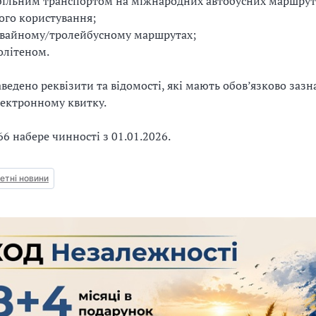
більним транспортом на міжнародних автобусних маршрут
ого користування;
мвайному/тролейбусному маршрутах;
олітеном.
ведено реквізити та відомості, які мають обов’язково зазн
лектронному квитку.
6 набере чинності з 01.01.2026.
тні новини