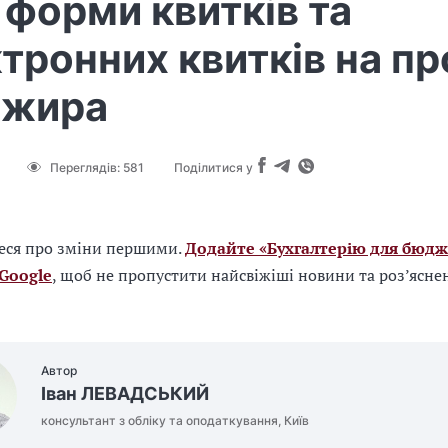
 форми квитків та
тронних квитків на пр
ажира
Переглядів:
581
Поділитися у
еся про зміни першими.
Додайте «Бухгалтерію для бюдж
 Google
, щоб не пропустити найсвіжіші новини та роз’ясне
Автор
Іван ЛЕВАДСЬКИЙ
консультант з обліку та оподаткування, Київ