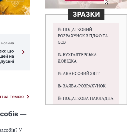
ЗРАЗКИ
📝 ПОДАТКОВИЙ
РОЗРАХУНОК З ПДФО ТА
ЄСВ
 новина
зою: що
📝 БУХГАЛТЕРСЬКА
шей на
ДОВІДКА
дпускні
📝 АВАНСОВИЙ ЗВІТ
📝 ЗАЯВА-РОЗРАХУНОК
тті за темою
📝 ПОДАТКОВА НАКЛАДНА
асобів —
асобів? У