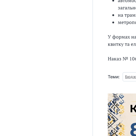
автомо
загальн
на тра
метроп
У формах на
квитку та е
Наказ № 106
Теми:
Бюдже