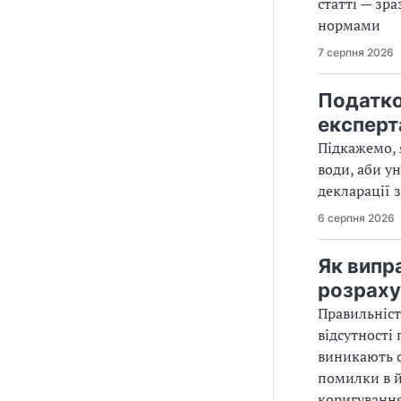
статті — зр
нормами
7 серпня 2026
Податко
експерт
Підкажемо, 
води, аби у
декларації з
6 серпня 2026
Як випр
розраху
Правильніст
відсутності
виникають с
помилки в й
коригування