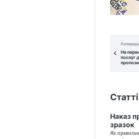
Попередн
На перв
послуг 
пропози
Статті
Наказ п
зразок
Як правильн