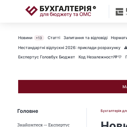
📝
Новини
Статті
Запитання та відповіді
Нормати
+13
Нестандартні відпускні 2026: приклади розрахунку
⚠
Експертус Головбух Бюджет
Код Незалежності💙💛
Ма
Головне
Бухгалтерія д
Нови
Знайомтеся — Експертус