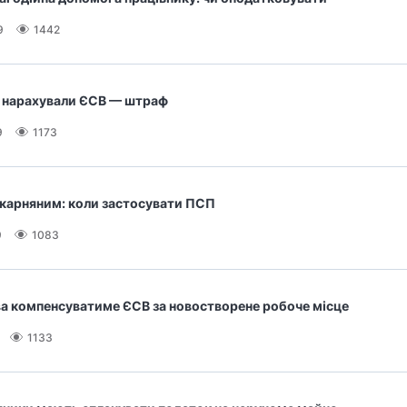
9
1442
 нарахували ЄСВ — штраф
9
1173
ікарняним: коли застосувати ПСП
9
1083
а компенсуватиме ЄСВ за новостворене робоче місце
1133