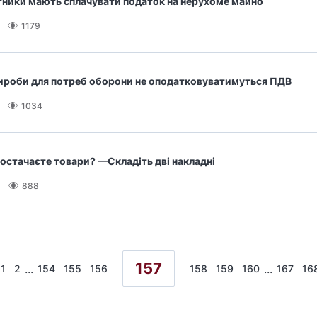
ники мають сплачувати податок на нерухоме майно
1179
вироби для потреб оборони не оподатковуватимуться ПДВ
1034
остачаєте товари? —Складіть дві накладні
888
157
...
...
1
2
154
155
156
158
159
160
167
16