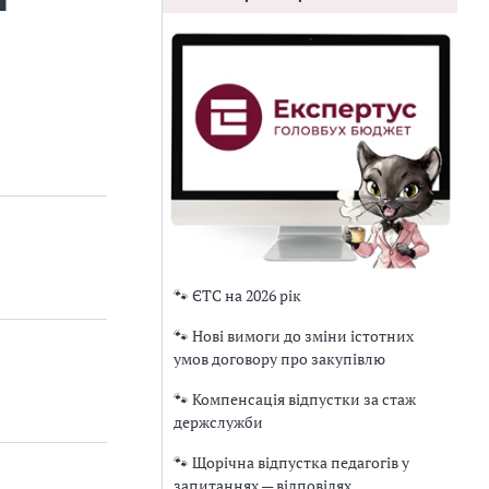
🐾 ЄТС на 2026 рік
🐾 Нові вимоги до зміни істотних
умов договору про закупівлю
🐾 Компенсація відпустки за стаж
держслужби
🐾 Щорічна відпустка педагогів у
запитаннях — відповідях