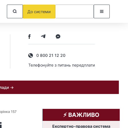
До системи
0 800 21 12 20
Телефонуйте з питань передплати
клади →
орінка 157
⚡️ ВАЖЛИВО
і
Експертно-правова система