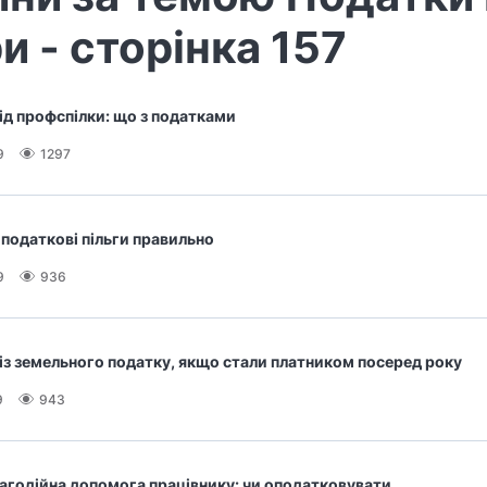
и - сторінка 157
ід профспілки: що з податками
9
1297
 податкові пільги правильно
9
936
 із земельного податку, якщо стали платником посеред року
9
943
агодійна допомога працівнику: чи оподатковувати