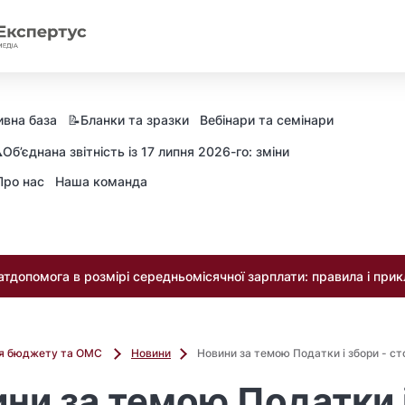
вна база
📝Бланки та зразки
Вебінари та семінари
️Об’єднана звітність із 17 липня 2026-го: зміни
Про нас
Наша команда
тдопомога в розмірі середньомісячної зарплати: правила і при
ля бюджету та ОМС
Новини
Новини за темою Податки і збори - ст
ни за темою Податки 