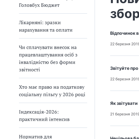
Головбух Бюджет
збор
Лікарняні: зразки
нарахування та оплати
Відпочинок в
22 березня 201
Чи сплачувати внесок на
працевлаштування осіб з
інвалідністю без форми
Звітуйте про
звітності
22 березня 201
Хто має право на податкову
соціальну пільгу у 2026 році
Як звітувати
Індексація-2026:
21 березня 201
практичний інтенсив
Норматив для
Нецільова бл