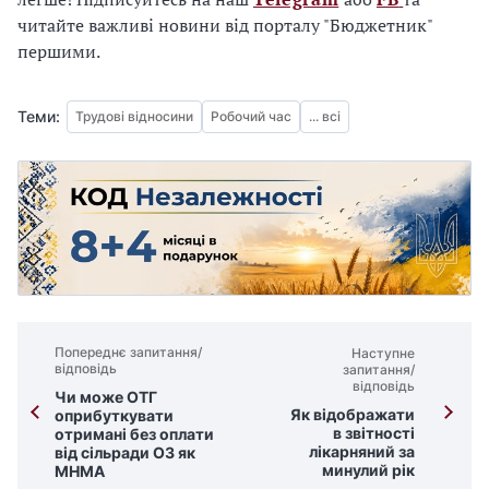
читайте важливі новини від порталу "Бюджетник"
першими.
Теми:
Трудові відносини
Робочий час
... всі
Попереднє запитання/
Наступне
відповідь
запитання/
відповідь
Чи може ОТГ
Як відображати
оприбуткувати
в звітності
отримані без оплати
лікарняний за
від сільради ОЗ як
минулий рік
МНМА