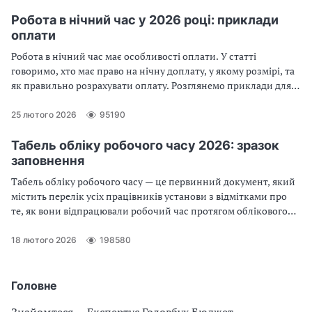
роботи
Робота в нічний час у 2026 році: приклади
оплати
Робота в нічний час має особливості оплати. У статті
говоримо, хто має право на нічну доплату, у якому розмірі, та
як правильно розрахувати оплату. Розглянемо приклади для
працівників бюджетної сфери — сторожа та оператора
котельні
25 лютого 2026
95190
Табель обліку робочого часу 2026: зразок
заповнення
Табель обліку робочого часу — це первинний документ, який
містить перелік усіх працівників установи з відмітками про
те, як вони відпрацювали робочий час протягом облікового
періоду. Без цієї інформації заробітну плату працівникові не
нарахуєш. То хто, коли і як складає табель?
18 лютого 2026
198580
Головне
Знайомтеся — Експертус Головбух Бюджет