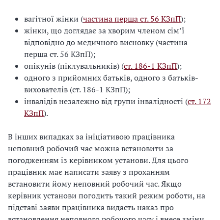
вагітної жінки (
частина перша ст. 56 КЗпП
);
жінки, що доглядає за хворим членом сім’ї
відповідно до медичного висновку (частина
перша ст. 56 КЗпП);
опікунів (піклувальників) (
ст. 186-1 КЗпП
);
одного з прийомних батьків, одного з батьків-
вихователів (ст. 186-1 КЗпП);
інвалідів незалежно від групи інвалідності (
ст. 172
КЗпП
).
В інших випадках за ініціативою працівника
неповний робочий час можна встановити за
погодженням із керівником установи. Для цього
працівник має написати заяву з проханням
встановити йому неповний робочий час. Якщо
керівник установи погодить такий режим роботи, на
підставі заяви працівника видасть наказ про
встановлення неповного робочого часу і внесе зміни