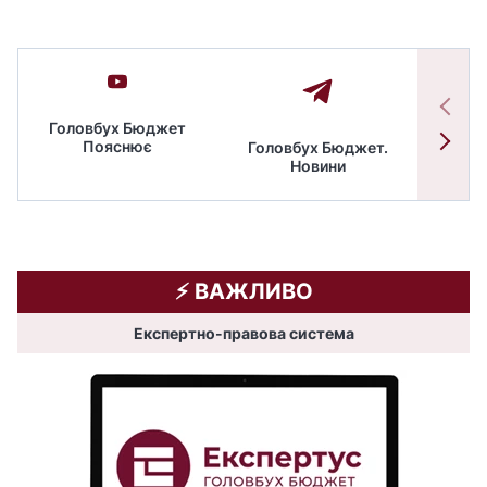
Головбух Бюджет
Пояснює
Головбух Бюджет.
Спільн
Новини
бюдже
⚡️ ВАЖЛИВО
Експертно-правова система