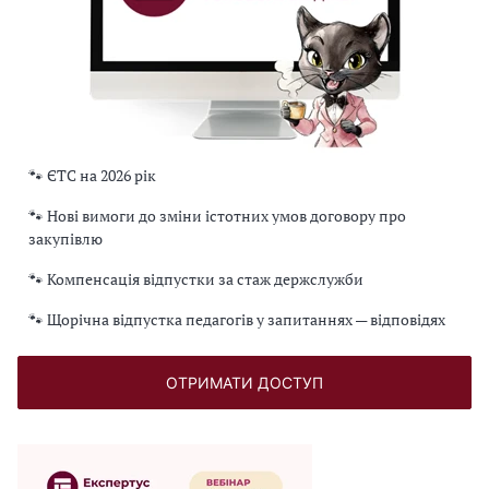
🐾 ЄТС на 2026 рік
🐾 Нові вимоги до зміни істотних умов договору про
закупівлю
🐾 Компенсація відпустки за стаж держслужби
🐾 Щорічна відпустка педагогів у запитаннях — відповідях
ОТРИМАТИ ДОСТУП