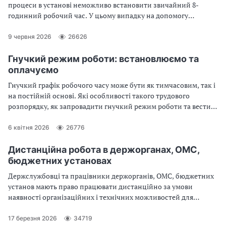
процеси в установі неможливо встановити звичайний 8-
годинний робочий час. У цьому випадку на допомогу
приходить підсумований облік робочого часу. Що це означає,
де застосовується та як правильно здійснити документальне
9 червня 2026
26626
оформлення — читайте далі у статті
Гнучкий режим роботи: встановлюємо та
оплачуємо
Гнучкий графік робочого часу може бути як тимчасовим, так і
на постійній основі. Які особливості такого трудового
розпорядку, як запровадити гнучкий режим роботи та вести
облік робочого часу. Ці та інші пов’язані питання — у
консультації
6 квітня 2026
26776
Дистанційна робота в держорганах, ОМС,
бюджетних установах
Держслужбовці та працівники держорганів, ОМС, бюджетних
установ мають право працювати дистанційно за умови
наявності організаційних і технічних можливостей для
виконання посадових обов’язків. Розглянемо чим потрібно
керуватись та що зробити для впровадження дистанційної
17 березня 2026
34719